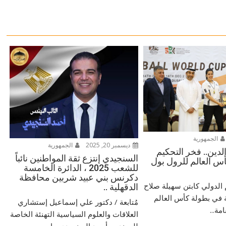
الجمهورية
ديسمبر 20, 2025
الجمهورية
لدين.. فخر التحكيم
السنجيدي إنتزع ثقة المواطنين نائباً
س العالم للرول بول
للشعب 2025 ، الدائرة الخامسة
دكرنس بني عبيد شربين محافظة
م الدولي كابتن سهيلة صلاح
الدقهلية ..
 في بطولة كأس العالم
مُتابعة / دكتور علي إسماعيل إستشاري
مة...
العلاقات والعلوم السياسية التهنئة الخاصة
للمهندس أحمد السنجيدي ، ابن...