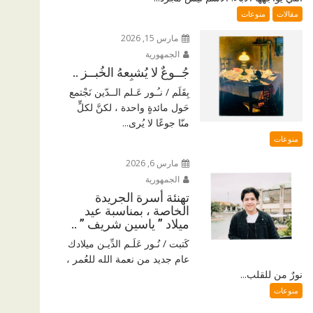
مقالات
منوعات
مارس 15, 2026
الجمهورية
جُــوعٌ لا يُشبِعهُ الخُبــز ..
بِقَلَم / نـُـور عَـلم الــدّين نَجْتمع
حَول مائدةٍ واحدة ، لكنَّ لكلٍّ
منّا جوعًا لا يُرى...
منوعات
مارس 6, 2026
الجمهورية
تهنئة أسرة الجريدة
الخاصة ، بمناسبة عيد
ميلاد ” ياسين شريف ” ..
كَتبت / نُـور عَلَـم الدِّيـن ميلادك
عام جديد من نعمة الله للعُمر ،
نورٌ من للقلب...
منوعات