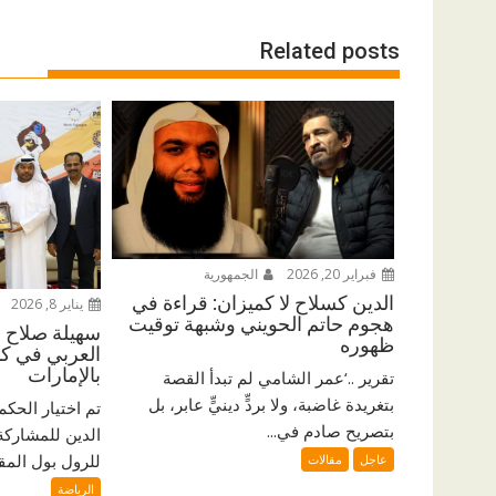
Related posts
فبراير 20, 2026
الجمهورية
الدين كسلاح لا كميزان: قراءة في
يناير 8, 2026
هجوم حاتم الحويني وشبهة توقيت
سهيلة صلاح ا
ظهوره
العربي في كأ
بالإمارات
تقرير ..‘عمر الشامي لم تبدأ القصة
بتغريدة غاضبة، ولا بردٍّ دينيٍّ عابر، بل
تم اختيار الحك
بتصريح صادم في...
الدين للمشاركة
للرول بول المقا
عاجل
مقالات
الرياضة