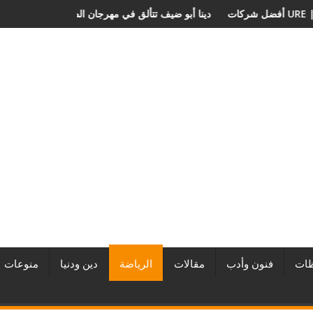
المطورين العقاريين وأبرز المشروعات
دينا أبو ضيف تتألق في مهرجان الصخ
ات
فنون وأدب
مقالات
الرياضة
دين ودنيا
منوعات