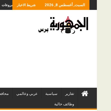
Skip
ر عملية الانزلاق الغضروفي بالمنظار؟ ولماذا يختلف من مريض لآخر؟
أفضل شركات التطوير العقاري في مصر من URE | أكبر 
السبت, أغسطس 8, 2026
شريط الاخبار
to
content
تقارير
سياسية
عربي وعالمي
محافظ
وظائف خالية