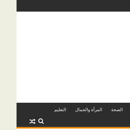
رة الدولي للفاشون.. وتُتوَّج بلقب أفضل مصممة أزياء لعام 2026
كيف تحمي منزلك من تسربات المياه الخفي
الصحة
المرأة والجمال
التعليم