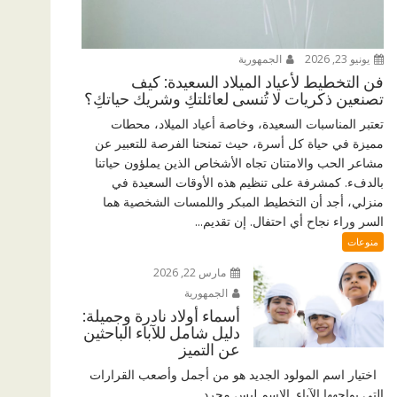
يونيو 23, 2026
الجمهورية
فن التخطيط لأعياد الميلاد السعيدة: كيف
تصنعين ذكريات لا تُنسى لعائلتكِ وشريك حياتكِ؟
تعتبر المناسبات السعيدة، وخاصة أعياد الميلاد، محطات
مميزة في حياة كل أسرة، حيث تمنحنا الفرصة للتعبير عن
مشاعر الحب والامتنان تجاه الأشخاص الذين يملؤون حياتنا
بالدفء. كمشرفة على تنظيم هذه الأوقات السعيدة في
منزلي، أجد أن التخطيط المبكر واللمسات الشخصية هما
السر وراء نجاح أي احتفال. إن تقديم...
منوعات
مارس 22, 2026
الجمهورية
أسماء أولاد نادرة وجميلة:
دليل شامل للآباء الباحثين
عن التميز
اختيار اسم المولود الجديد هو من أجمل وأصعب القرارات
التي يواجهها الآباء. الاسم ليس مجرد...