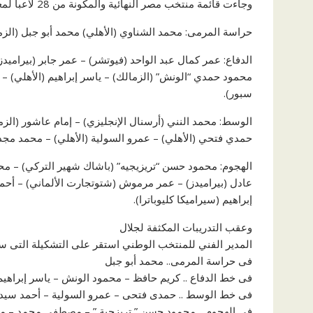
وجاءت قائمة منتخب مصر النهائية والمكونة من 28 لاعبا لمعسكر يونيو كالتالي:
حراسة المرمى: محمد الشناوي (الأهلي) محمد أبو جبل (الزم
الدفاع: عمر كمال عبد الواحد (فيوتشر) – عمر جابر (بيراميد
محمود حمدي “الونش” (الزمالك) – ياسر إبراهيم (الأهلي) – أ
سبور).
الوسط: محمد النني (أرسنال الإنجليزي) – إمام عاشور (الزم
حمدي فتحي (الأهلي) – عمرو السولية (الأهلي) – محمد مجدي
الهجوم: محمود حسن “تريزيجيه” (باشاك شهير التركي) – محمد
عادل (بيراميدز) – عمر مرموش (شتوتجارت الألماني) – أح
إبراهيم (سيراميكا كليوباترا).
وعقب التدريبات المكثفة لجلال
المدير الفني للمنتخب الوطني استقر على التشكيلة التى سيخ
فى حراسة المرمى.. محمد أبو جبل
فى خط الدفاع .. كريم حافظ – محمود الونش – ياسر إبراهيم 
فى خط الوسط .. حمدى فتحى – عمرو السولية – أحمد سيد “
فى الهجوم .. محمود حسن ” تريزجية ” – مصطفى محمد – م