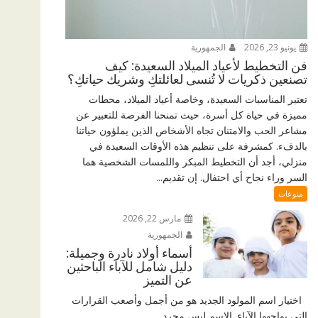
يونيو 23, 2026
الجمهورية
فن التخطيط لأعياد الميلاد السعيدة: كيف
تصنعين ذكريات لا تُنسى لعائلتكِ وشريك حياتكِ؟
تعتبر المناسبات السعيدة، وخاصة أعياد الميلاد، محطات
مميزة في حياة كل أسرة، حيث تمنحنا الفرصة للتعبير عن
مشاعر الحب والامتنان تجاه الأشخاص الذين يملؤون حياتنا
بالدفء. كمشرفة على تنظيم هذه الأوقات السعيدة في
منزلي، أجد أن التخطيط المبكر واللمسات الشخصية هما
السر وراء نجاح أي احتفال. إن تقديم...
منوعات
مارس 22, 2026
الجمهورية
أسماء أولاد نادرة وجميلة:
دليل شامل للآباء الباحثين
عن التميز
اختيار اسم المولود الجديد هو من أجمل وأصعب القرارات
التي يواجهها الآباء. الاسم ليس مجرد...