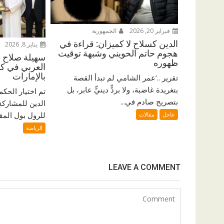
فبراير 20, 2026
الجمهورية
الدين كسلاح لا كميزان: قراءة في
يناير 8, 2026
هجوم حاتم الحويني وشبهة توقيت
سهيلة صلاح ا
ظهوره
العربي في كأ
بالإمارات
تقرير ..‘عمر الشامي لم تبدأ القصة
بتغريدة غاضبة، ولا بردٍّ دينيٍّ عابر، بل
تم اختيار الحك
بتصريح صادم في...
الدين للمشاركة
للرول بول المقا
عاجل
مقالات
الرياضة
LEAVE A COMMENT