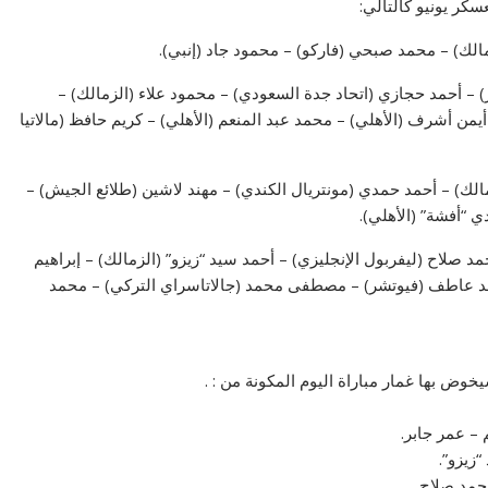
الك) – محمد صبحي (فاركو) – محمود جاد (إنبي).
ز) – أحمد حجازي (اتحاد جدة السعودي) – محمود علاء (الزمالك) –
يمن أشرف (الأهلي) – محمد عبد المنعم (الأهلي) – كريم حافظ (مالاتيا
الك) – أحمد حمدي (مونتريال الكندي) – مهند لاشين (طلائع الجيش) –
 “أفشة” (الأهلي).
 صلاح (ليفربول الإنجليزي) – أحمد سيد “زيزو” (الزمالك) – إبراهيم
مد عاطف (فيوتشر) – مصطفى محمد (جالاتاسراي التركي) – محمد
وض بها غمار مباراة اليوم المكونة من : .
– عمر جابر.
زيزو”.
حمد صلاح.