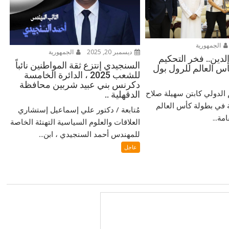
الجمهورية
ديسمبر 20, 2025
الجمهورية
لدين.. فخر التحكيم
السنجيدي إنتزع ثقة المواطنين نائباً
س العالم للرول بول
للشعب 2025 ، الدائرة الخامسة
دكرنس بني عبيد شربين محافظة
م الدولي كابتن سهيلة صلاح
الدقهلية ..
 في بطولة كأس العالم
مُتابعة / دكتور علي إسماعيل إستشاري
مة...
العلاقات والعلوم السياسية التهنئة الخاصة
للمهندس أحمد السنجيدي ، ابن...
عاجل