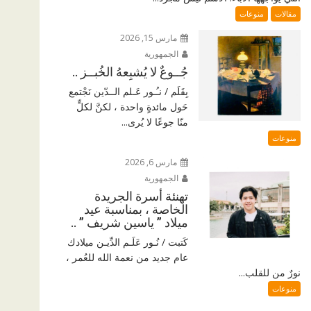
مقالات
منوعات
مارس 15, 2026
الجمهورية
جُــوعٌ لا يُشبِعهُ الخُبــز ..
بِقَلَم / نـُـور عَـلم الــدّين نَجْتمع
حَول مائدةٍ واحدة ، لكنَّ لكلٍّ
منّا جوعًا لا يُرى...
منوعات
مارس 6, 2026
الجمهورية
تهنئة أسرة الجريدة
الخاصة ، بمناسبة عيد
ميلاد ” ياسين شريف ” ..
كَتبت / نُـور عَلَـم الدِّيـن ميلادك
عام جديد من نعمة الله للعُمر ،
نورٌ من للقلب...
منوعات