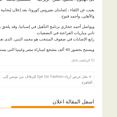
يغيب عن اللقاء ، إصابتان بفيروس كورونا، بعد إعلان إيجا
والأهلي، وأحمد فتوح .
ثاني مباريات الفراعنة في التصفيات.
رابع الإصابات في صفوف المنتخب هو محمد النني، الذى تع
ويسمح بحضور 40 ألف مشجع لمباراة مصر وغينيا التى يستضيفها استاد القاهرة .
,
الرياضة
عاجل
تصفّح
نقل عرض ازياء Eye On Fashion للزفاف من تونس إلى
المقالات
القاهرة
اسفل المقالة اعلان