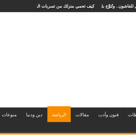
ان الصخرة الدولي للفاشون.. وتُتوَّج بلقب أفضل مصممة أزياء لعام 2026
كيف تحمي منزلك من تسربات الميا
ات
فنون وأدب
مقالات
الرياضة
دين ودنيا
منوعات