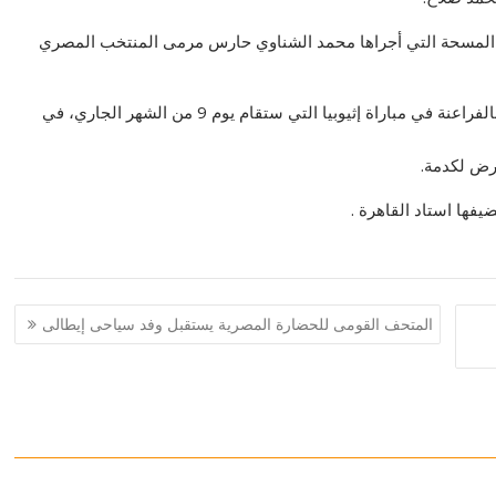
بية المسحة التي أجراها محمد الشناوي حارس مرمى المنتخب المصري
ويواصل أحمد حجازي برنامج التأهيل في إسبانيا، وقد يلحق بالفراعنة في مباراة إثيوبيا التي ستقام يوم 9 من الشهر الجاري، في
رض لكدمة.
المتحف القومى للحضارة المصرية يستقبل وفد سياحى إيطالى