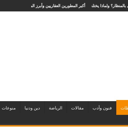
 الانزلاق الغضروفي بالمنظار؟ ولماذا يختلف من مريض لآخر؟
أفضل شركات التطوير العقاري في مصر من URE | أكبر المطورين العقار
ات
فنون وأدب
مقالات
الرياضة
دين ودنيا
منوعات