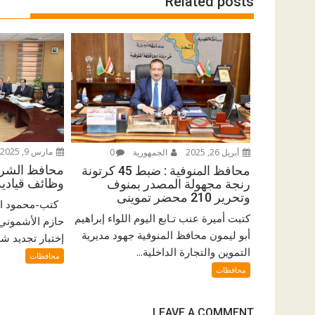
Related posts
مارس 9, 2025
أبريل 26, 2025
الجمهورية
0
محافظ الشرق
محافظ المنوفية : ضبط 45 كرتونة
وظائف قيادية 
رنجة مجهولة المصدر بمنوف
وتحرير 210 محضر تموينى
كتب-محمود اب
كتبت أميرة عنب تـابع اليوم اللواء إبراهيم
حازم الأشموني
أبو ليمون محافظ المنوفية جهود مديرية
إختبار تجديد ش
التموين والتجارة الداخلية...
محافظات
محافظات
LEAVE A COMMENT