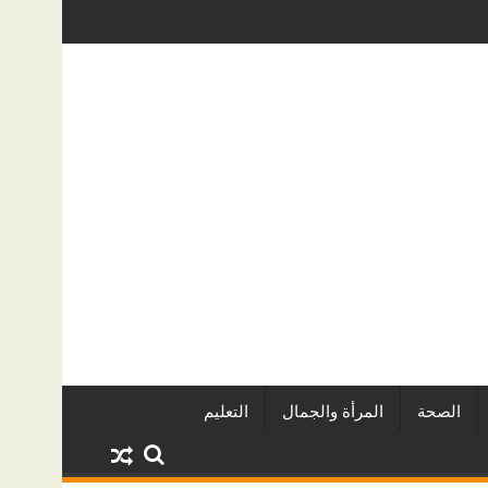
يين وأبرز المشروعات
دينا أبو ضيف تتألق في مهرجان الصخرة الدول
الصحة
المرأة والجمال
التعليم