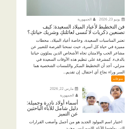
يونيو 23, 2026
الجمهورية
فن التخطيط لأعياد الميلاد السعيدة: كيف
تصنعين ذكريات لا تُنسى لعائلتكِ وشريك حياتكِ؟
تعتبر المناسبات السعيدة، وخاصة أعياد الميلاد، محطات
مميزة في حياة كل أسرة، حيث تمنحنا الفرصة للتعبير عن
مشاعر الحب والامتنان تجاه الأشخاص الذين يملؤون حياتنا
بالدفء. كمشرفة على تنظيم هذه الأوقات السعيدة في
منزلي، أجد أن التخطيط المبكر واللمسات الشخصية هما
السر وراء نجاح أي احتفال. إن تقديم...
منوعات
مارس 22, 2026
الجمهورية
أسماء أولاد نادرة وجميلة:
دليل شامل للآباء الباحثين
عن التميز
اختيار اسم المولود الجديد هو من أجمل وأصعب القرارات
التي يواجهها الآباء. الاسم ليس مجرد...