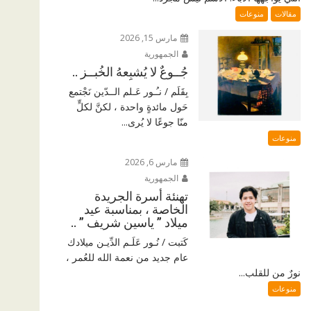
مقالات
منوعات
مارس 15, 2026
الجمهورية
جُــوعٌ لا يُشبِعهُ الخُبــز ..
بِقَلَم / نـُـور عَـلم الــدّين نَجْتمع
حَول مائدةٍ واحدة ، لكنَّ لكلٍّ
منّا جوعًا لا يُرى...
منوعات
مارس 6, 2026
الجمهورية
تهنئة أسرة الجريدة
الخاصة ، بمناسبة عيد
ميلاد ” ياسين شريف ” ..
كَتبت / نُـور عَلَـم الدِّيـن ميلادك
عام جديد من نعمة الله للعُمر ،
نورٌ من للقلب...
منوعات