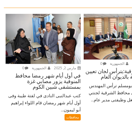
الجمهورية
0
مارس 2, 2025
الجمهورية
0
ية:يترأس لجان تعيين
في أول أيام شهر رمضا محافظ
بالديوان العام
المنوفية يزور مصابي غزة
ومسلم ترأس المهندس
بمستشفى شبين الكوم
 محافظ الشرقية لجنتي
كتب عبدالنبى النادى في لفتة طيبة وفى
غل وظيفتى مدير عام...
أول أيام شهر رمضان قام اللواء إبراهيم
أبو ليمون...
محافظات