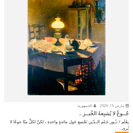
مارس 15, 2026
الجمهورية
جُــوعٌ لا يُشبِعهُ الخُبــز ..
بِقَلَم / نـُـور عَـلم الــدّين نَجْتمع حَول مائدةٍ واحدة ، لكنَّ لكلٍّ منّا جوعًا لا
يُرى...