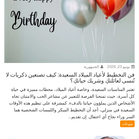
يونيو 23, 2026
الجمهورية
فن التخطيط لأعياد الميلاد السعيدة: كيف تصنعين ذكريات لا
تُنسى لعائلتكِ وشريك حياتكِ؟
تعتبر المناسبات السعيدة، وخاصة أعياد الميلاد، محطات مميزة في حياة
كل أسرة، حيث تمنحنا الفرصة للتعبير عن مشاعر الحب والامتنان تجاه
الأشخاص الذين يملؤون حياتنا بالدفء. كمشرفة على تنظيم هذه الأوقات
السعيدة في منزلي، أجد أن التخطيط المبكر واللمسات الشخصية هما
السر وراء نجاح أي احتفال. إن تقديم...
منوعات