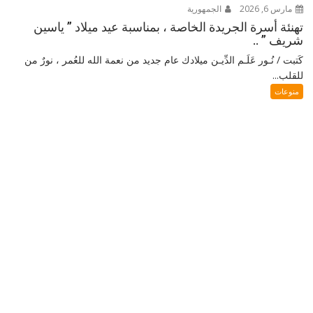
مارس 6, 2026
الجمهورية
تهنئة أسرة الجريدة الخاصة ، بمناسبة عيد ميلاد ” ياسين
شريف ” ..
كَتبت / نُـور عَلَـم الدِّيـن ميلادك عام جديد من نعمة الله للعُمر ، نورٌ من
للقلب...
منوعات