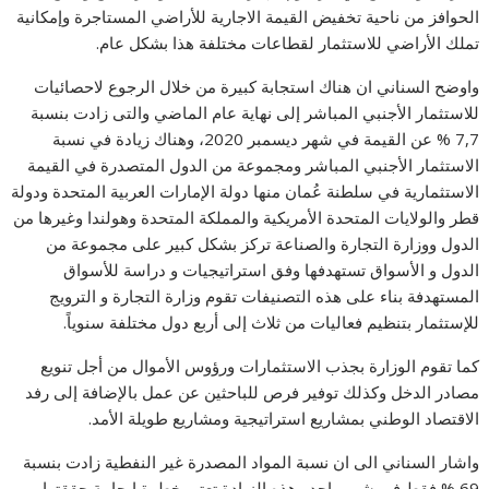
الحوافز من ناحية تخفيض القيمة الاجارية للأراضي المستاجرة وإمكانية
تملك الأراضي للاستثمار لقطاعات مختلفة هذا بشكل عام.
واوضح السناني ان هناك استجابة كبيرة من خلال الرجوع لاحصائيات
للاستثمار الأجنبي المباشر إلى نهاية عام الماضي والتى زادت بنسبة
7,7 % عن القيمة في شهر ديسمبر 2020، وهناك زيادة في نسبة
الاستثمار الأجنبي المباشر ومجموعة من الدول المتصدرة في القيمة
الاستثمارية في سلطنة عُمان منها دولة الإمارات العربية المتحدة ودولة
قطر والولايات المتحدة الأمريكية والمملكة المتحدة وهولندا وغيرها من
الدول ووزارة التجارة والصناعة تركز بشكل كبير على مجموعة من
الدول و الأسواق تستهدفها وفق استراتيجيات و دراسة للأسواق
المستهدفة بناء على هذه التصنيفات تقوم وزارة التجارة و الترويج
للإستثمار بتنظيم فعاليات من ثلاث إلى أربع دول مختلفة سنوياً.
كما تقوم الوزارة بجذب الاستثمارات ورؤوس الأموال من أجل تنويع
مصادر الدخل وكذلك توفير فرص للباحثين عن عمل بالإضافة إلى رفد
الاقتصاد الوطني بمشاريع استراتيجية ومشاريع طويلة الأمد.
واشار السناني الى ان نسبة المواد المصدرة غير النفطية زادت بنسبة
69 % فقط في شهر واحد وهذه الزيادة تعتبر خطوة إيجابية حققتها