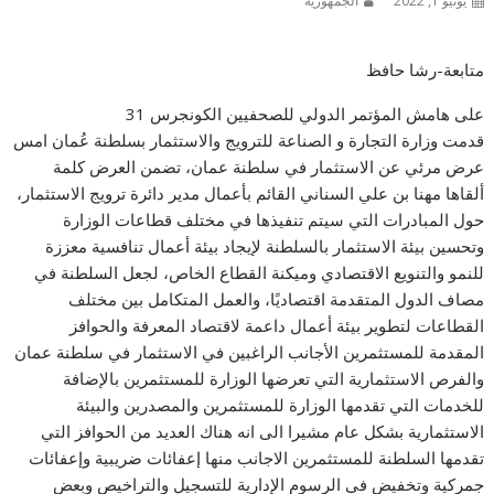
يونيو 1, 2022
الجمهورية
متابعة-رشا حافظ
على هامش المؤتمر الدولي للصحفيين الكونجرس 31
قدمت وزارة التجارة و الصناعة للترويج والاستثمار بسلطنة عُمان امس
عرض مرئي عن الاستثمار في سلطنة عمان، تضمن العرض كلمة
ألقاها مهنا بن علي السناني القائم بأعمال مدير دائرة ترويج الاستثمار،
حول المبادرات التي سيتم تنفيذها في مختلف قطاعات الوزارة
وتحسين بيئة الاستثمار بالسلطنة لإيجاد بيئة أعمال تنافسية معززة
للنمو والتنويع الاقتصادي وميكنة القطاع الخاص، لجعل السلطنة في
مصاف الدول المتقدمة اقتصاديًا، والعمل المتكامل بين مختلف
القطاعات لتطوير بيئة أعمال داعمة لاقتصاد المعرفة والحوافز
المقدمة للمستثمرين الأجانب الراغبين في الاستثمار في سلطنة عمان
والفرص الاستثمارية التي تعرضها الوزارة للمستثمرين بالإضافة
للخدمات التي تقدمها الوزارة للمستثمرين والمصدرين والبيئة
الاستثمارية بشكل عام مشيرا الى انه هناك العديد من الحوافز التي
تقدمها السلطنة للمستثمرين الاجانب منها إعفائات ضريبية وإعفائات
جمركية وتخفيض في الرسوم الإدارية للتسجيل والتراخيص وبعض