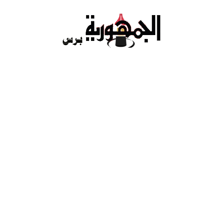
Ski
t
conten