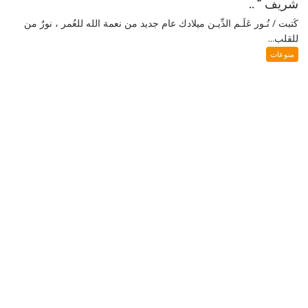
شريف ” ..
كَتبت / نُـور عَلَـم الدِّيـن ميلادك عام جديد من نعمة الله للعُمر ، نورٌ من
للقلب...
منوعات