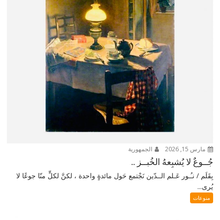
مارس 15, 2026
الجمهورية
جُــوعٌ لا يُشبِعهُ الخُبــز ..
بِقَلَم / نـُـور عَـلم الــدّين نَجْتمع حَول مائدةٍ واحدة ، لكنَّ لكلٍّ منّا جوعًا لا
يُرى...
منوعات