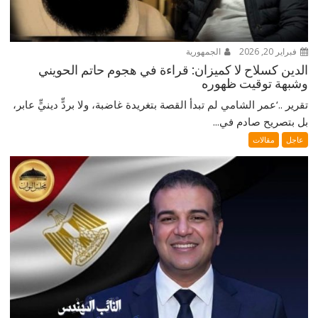
فبراير 20, 2026
الجمهورية
الدين كسلاح لا كميزان: قراءة في هجوم حاتم الحويني
وشبهة توقيت ظهوره
تقرير ..‘عمر الشامي لم تبدأ القصة بتغريدة غاضبة، ولا بردٍّ دينيٍّ عابر،
بل بتصريح صادم في...
عاجل
مقالات