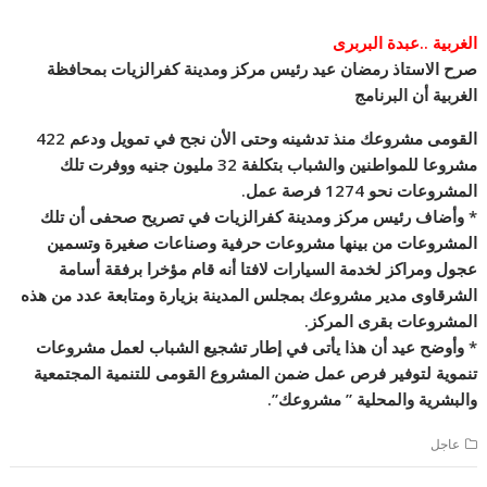
الغربية ..عبدة البربرى
صرح الاستاذ رمضان عيد رئيس مركز ومدينة كفرالزيات بمحافظة
الغربية أن البرنامج
القومى مشروعك منذ تدشينه وحتى الأن نجح في تمويل ودعم 422
مشروعا للمواطنين والشباب بتكلفة 32 مليون جنيه ووفرت تلك
المشروعات نحو 1274 فرصة عمل.
* وأضاف رئيس مركز ومدينة كفرالزيات في تصريح صحفى أن تلك
المشروعات من بينها مشروعات حرفية وصناعات صغيرة وتسمين
عجول ومراكز لخدمة السيارات لافتا أنه قام مؤخرا برفقة أسامة
الشرقاوى مدير مشروعك بمجلس المدينة بزيارة ومتابعة عدد من هذه
المشروعات بقرى المركز.
* وأوضح عيد أن هذا يأتى في إطار تشجيع الشباب لعمل مشروعات
تنموية لتوفير فرص عمل ضمن المشروع القومى للتنمية المجتمعية
والبشرية والمحلية ” مشروعك”.
عاجل