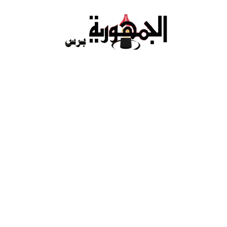
Ski
t
conten