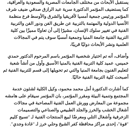
يستقبل الأبحاث من مختلف الجامعات المصرية والسعودية والعراقية،
كما يستضيف المؤتمر الدكتورة سرية عبد الرازق صدقي ضيف شرف
المؤتمر ورئيس جمعية أمسيا لأفريقيا والشرق والأوسط فرع منظمة
الأنسيا الدولية والمهتمة بالتربية عن طريق الفن ودور الفن والتربية
الفنية في تغيير سلوك الإنسان، مشيرًا إلى أن تعاونًا مميزًا بين كلية
التربية الفنية جامعة المنيا وجمعية أمسيًا سوف يتم في المجالات
العلمية ونشر الأبحاث دوليًا قريبًا،
وأضاف، أنه تم اختيار شخصية المؤتمر باسم المرحوم الدكتور حمدي
خميس، عميد كلية التربية الفنية بالمنيا الأسبق وأول من أنشأ شعبة
لتعليم الفنون بجامعة المنيا والتي تم تحويلها إلى قسم للتربية الفنية ثم
أصبحت كلية التربية الفنية حاليًا.
كما أشارت الدكتورة أمل محمد محمود، وكيل الكلية لشئون خدمة
المجتمع وتنمية البيئة ومقرر المؤتمر، بان المؤتمر سيقام على هامشه
مجموعة من المعارض وورش العمل الفنية المصاحبة في مجالات
أشغال الخشب والخرز والجلد الطبيعي والصناعي والتصميمات
الزخرفية وأشغال التلي ومعرضًا لبيع المنتجات الفنية لـ “نسيج كليم
“فوة”، إحدى مراكز محافظة كفر الشيخ وحلي خرز لـ “غادة وجدي”.