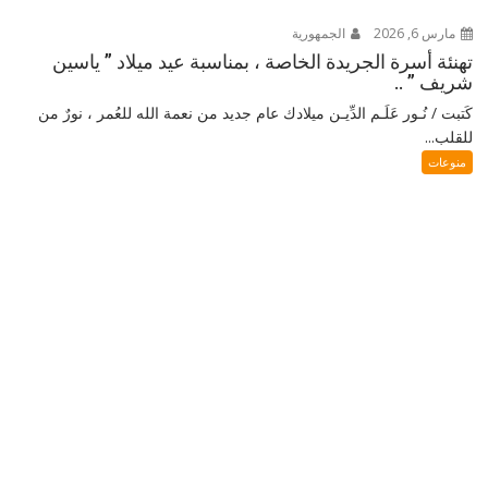
مارس 6, 2026
الجمهورية
تهنئة أسرة الجريدة الخاصة ، بمناسبة عيد ميلاد ” ياسين
شريف ” ..
كَتبت / نُـور عَلَـم الدِّيـن ميلادك عام جديد من نعمة الله للعُمر ، نورٌ من
للقلب...
منوعات