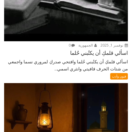
نوفمبر 1, 2025
الجمهورية
0
اسألي قلمكِ أن يكتُبني حُلما
اسألي قلمكِ أن يكتُبني حُلما وافتحي صدركِ لمروري نسما واجمعي
من شتات الحرف قافيتي وانثري اسمي...
فنون وأدب