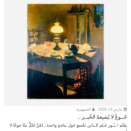
مارس 15, 2026
الجمهورية
جُــوعٌ لا يُشبِعهُ الخُبــز ..
بِقَلَم / نـُـور عَـلم الــدّين نَجْتمع حَول مائدةٍ واحدة ، لكنَّ لكلٍّ منّا جوعًا لا