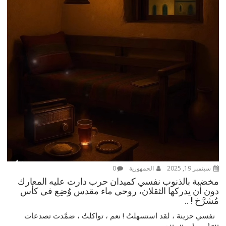
سبتمبر 19, 2025
الجمهورية
0
مخضبة بالذنوب نفسي كميدان حرب دارت عليه المعارك
دون أن يدركها الثقلان، روحي ماء مقدس وُضِع في كأس
مُشرَّخ ! ..
نفسي حزينة ، لقد استسهلتُ ! نعم ، تواكلتُ ، ضمَّدت تصدعات