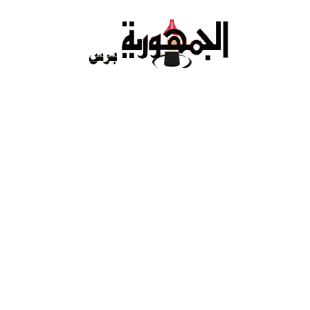
Ski
t
conten