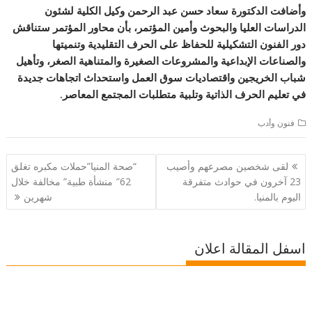
وأضافت الدكتورة سعاد حسن عبد الرحمن وكيل الكلية لشئون
الدراسات العليا والبحوث وأمين المؤتمر، بأن محاور المؤتمر ستناقش
دور الفنون التشكيلية للحفاظ على الحرف التقليدية وتنميتها
والصناعات الإبداعية والمشروعات الصغيرة والمتناهية الصغر، وتأهيل
شباب الخريجين واقتصاديات سوق العمل واستحداث اتجاهات جديدة
في تعليم الحرف الذاتية وتلبية متطلبات المجتمع المعاصر.
فنون وأدب
تصفّح
لقى شخصين مصرعهم وأصيب
“صحة المنيا”حملات مكبره تغلق
المقالات
23 آخرون في حوادث متفرقة
62″ منشأة طبية” مخالفة خلال
اليوم بالمنيا.
شهرين
اسفل المقالة اعلان