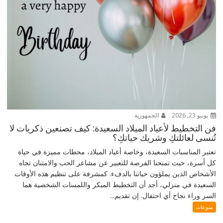
يونيو 23, 2026
الجمهورية
فن التخطيط لأعياد الميلاد السعيدة: كيف تصنعين ذكريات لا
تُنسى لعائلتكِ وشريك حياتكِ؟
تعتبر المناسبات السعيدة، وخاصة أعياد الميلاد، محطات مميزة في حياة
كل أسرة، حيث تمنحنا الفرصة للتعبير عن مشاعر الحب والامتنان تجاه
الأشخاص الذين يملؤون حياتنا بالدفء. كمشرفة على تنظيم هذه الأوقات
السعيدة في منزلي، أجد أن التخطيط المبكر واللمسات الشخصية هما
السر وراء نجاح أي احتفال. إن تقديم...
منوعات