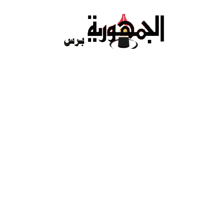
Ski
t
conten