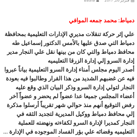
فبراير 26, 2017
Basha
دمياط: محمد جمعه الموافي
علي إثر حركة تنقلات مديري الإدارات التعليمية بمحافظة
دمياط التي صدق عليها بالأمس الدكتور إسماعيل طه
محافظ دمياط والتي كان من بينها نقل علي النجار مدير
إدارة السرو إلي إدارة الزرقا التعليميه
أصدر اليوم مجلس أمناء إدارة السرو التعليمية بياناً عبروا
فيه عن غضبهم الشديد من هذا القرار وطالبوا فيه بعودة
النجار لتولي إدارة السرو وذكر البيان الذي وقع عليه
أعضاء المجلس جميعا عدا عضواً لم يحضر و عضواً آخر
رفض التوقيع أنهم منذ حوالي شهر تقريباً أرسلوا مذكرة
إلي محافظ دمياط ووكيل المديرية لتجديد الثقه في
النجار كمديرا لإدارة السرو لكفاءته ونهضته للعملية
التعليميه وقضائه علي بؤر الفساد الموجوده في الإدارة …