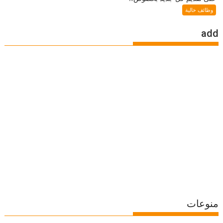
وظائف خالية
add
منوعات