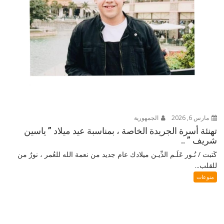
مارس 6, 2026
الجمهورية
تهنئة أسرة الجريدة الخاصة ، بمناسبة عيد ميلاد ” ياسين
شريف ” ..
كَتبت / نُـور عَلَـم الدِّيـن ميلادك عام جديد من نعمة الله للعُمر ، نورٌ من
للقلب...
منوعات