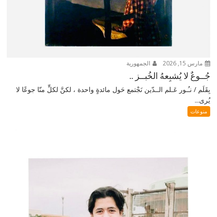
مارس 15, 2026
الجمهورية
جُــوعٌ لا يُشبِعهُ الخُبــز ..
بِقَلَم / نـُـور عَـلم الــدّين نَجْتمع حَول مائدةٍ واحدة ، لكنَّ لكلٍّ منّا جوعًا لا
يُرى...
منوعات