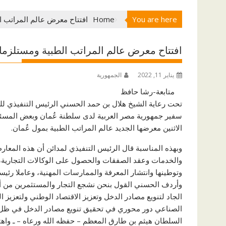
You are here
Home
افتتاح معرض عالم المراتب ا
افتتاح معرض عالم المراتب الطبية ومستلزما
يناير 11, 2022
الجمهورية
متابعة-رشا حافظ
تحت رعاية الشيخ هلال بن حمد الحسني الرئيس التنفيذي ل
سفير جمهورية مصر العربية لدى سلطنة عُمان وبعض المسئ
الاثنين معرضها الجديد عالم المراتب الطبية بمول عُمان.
وبهذه المناسبة قال الرئيس التنفيذي لمدائن أن هذه المعار
والخدمات وعقد الصفقات والحصول على الوكالات التجارية، إ
وتوطينها وانتشار المعرفة والممارسات المهنية، وعاملا رئيسي
وأردف الحسني القول بنحن نشجع التجار والمستثمرين من أج
الجاد لتنويع مصادر الدخل وتعزيز الاقتصاد الوطني ولتعزيز 
الصناعي دور محوري في تحقيق تنويع مصادر الدخل في ظل 
السلطان هيثم بن طارق المعظم – حفظه الله ورعاه – ـ واهتم