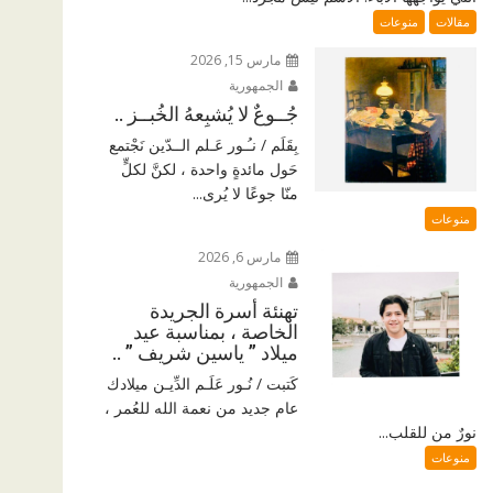
مقالات
منوعات
مارس 15, 2026
الجمهورية
جُــوعٌ لا يُشبِعهُ الخُبــز ..
بِقَلَم / نـُـور عَـلم الــدّين نَجْتمع
حَول مائدةٍ واحدة ، لكنَّ لكلٍّ
منّا جوعًا لا يُرى...
منوعات
مارس 6, 2026
الجمهورية
تهنئة أسرة الجريدة
الخاصة ، بمناسبة عيد
ميلاد ” ياسين شريف ” ..
كَتبت / نُـور عَلَـم الدِّيـن ميلادك
عام جديد من نعمة الله للعُمر ،
نورٌ من للقلب...
منوعات