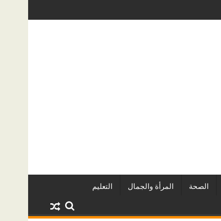
ريين وأبرز المشروعات
دينا أبو ضيف تتألق في مهرجان الصخرة الدو
الصحة
المرأة والجمال
التعليم