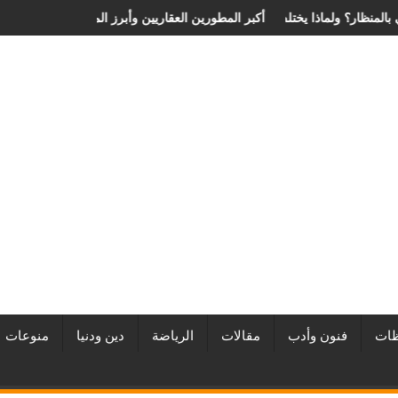
 الانزلاق الغضروفي بالمنظار؟ ولماذا يختلف من مريض لآخر؟
أفضل شركات التطوير العقاري في مصر من URE | أكبر المطورين العقا
ات
فنون وأدب
مقالات
الرياضة
دين ودنيا
منوعات