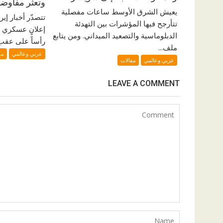
وتعثّر مفاو
يعيش الشرق الأوسط ساعات مفصلية
تتصدّر أخبار إي
تتأرجح فيها المؤشرات بين التهدئة
إعلانٍ عسكري 
الدبلوماسية والتصعيد الميداني. ومن يتابع
رأساً على عقب. 
ملف...
عربي وعالمي
مق
عربي وعالمي
مقالات
LEAVE A COMMENT