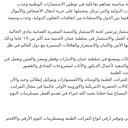
ية مناسبة تساهم بفاعلية في توطين الاستثمارات الوطنية وجذب
ت الدولية والتي ترتكز بمجملها على حرية انتقال الأشخاص والأموال
فيما بين الدول والاستفادة من اتفاقيات التعاون الدولية، وجذب وتنمية
ار ورئيس لجنة الاستثمار والتنمية المصرية العمانية بنادي الجالية
المصرية في سياق حديثه قائلا: اننا بحمد الله تعالى بدأنا رحلة العمل والاستثمار في سلطنة عمان الحبيبة منذ أكثر من 19 عاما وذلك
 الأمن والأمان والاستقرار والعلاقات المتميزة مع دول العالم في ظل
علب أن مجموعة الصقر للاستثمار تتكون من 6 شركات ومصنع في سلطنة عمان والامارات وقطر ومصر والصين وتعمل في
التنفيذ لأعمال الديكور والأثاث لمشروعات الفنادق والقصور
ب الطبية.
عمل منذ 15 عاما بمعرض واحد للمراتب الطبية والوسائد والاكسسوارات وبتوكيل إيطالي وحيد والآن
ع ولدينا العديد من الوكالات الحصرية الامريكية والاوروبية الأولى عالميا في مجال المراتب
لمساج مما جعلنا بحمد الله خبراء في تقديم أفضل مستلزمات النوم
ني وتوفير ارقي انواع المراتب الطبية ومستلزمات النوم الأرقى والأفخم