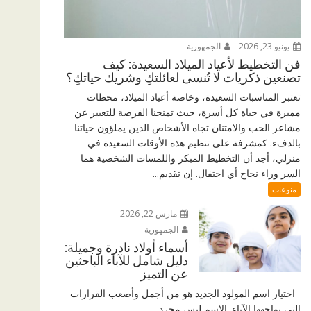
يونيو 23, 2026
الجمهورية
فن التخطيط لأعياد الميلاد السعيدة: كيف
تصنعين ذكريات لا تُنسى لعائلتكِ وشريك حياتكِ؟
تعتبر المناسبات السعيدة، وخاصة أعياد الميلاد، محطات
مميزة في حياة كل أسرة، حيث تمنحنا الفرصة للتعبير عن
مشاعر الحب والامتنان تجاه الأشخاص الذين يملؤون حياتنا
بالدفء. كمشرفة على تنظيم هذه الأوقات السعيدة في
منزلي، أجد أن التخطيط المبكر واللمسات الشخصية هما
السر وراء نجاح أي احتفال. إن تقديم...
منوعات
مارس 22, 2026
الجمهورية
أسماء أولاد نادرة وجميلة:
دليل شامل للآباء الباحثين
عن التميز
اختيار اسم المولود الجديد هو من أجمل وأصعب القرارات
التي يواجهها الآباء. الاسم ليس مجرد...