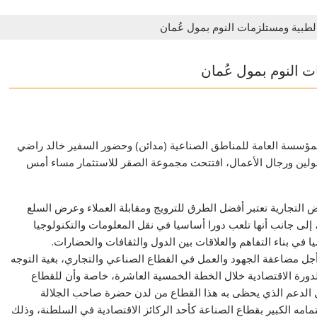
لطبية ومستلزمات النوم بمول عُمان
ت النوم بمول عُمان
لمؤسسة العامة للمناطق الصناعية (مدائن) وحضور السفير خالد راضي
ولين ورجال الأعمال، افتتحت مجموعة الصقر للاستثمار مساء أمس
ض التجارية تعتبر أفضل الطرق للترويج ومقابلة العملاء وعرض السلع
لى جانب أنها تلعب دورا أساسيا في نقل المعلومات والتكنولوجيا
ا في بناء التفاهم والعلاقات بين الدول والثقافات والحضارات.
ل مضاعفة الجهود والعمل في القطاع الصناعي والتجاري، بغية التوجه
الدورة الاقتصادية خلال الخطة الخمسية العاشرة، خاصة وأن للقطاع
الدعم الذي يحظى به هذا القطاع من لدن حضرة صاحب الجلالة
امه الكبير بقطاع الصناعة كأحد الركائز الاقتصادية في السلطنة، وذلك