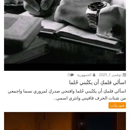
نوفمبر 1, 2025
الجمهورية
0
اسألي قلمكِ أن يكتُبني حُلما
اسألي قلمكِ أن يكتُبني حُلما وافتحي صدركِ لمروري نسما واجمعي
من شتات الحرف قافيتي وانثري اسمي...
فنون وأدب