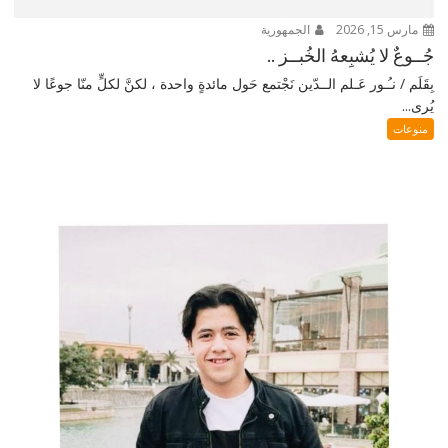
مارس 15, 2026
الجمهورية
جُــوعٌ لا يُشبِعهُ الخُبــز ..
بِقَلَم / نـُـور عَـلم الــدّين نَجْتمع حَول مائدةٍ واحدة ، لكنَّ لكلٍّ منّا جوعًا لا
يُرى...
منوعات