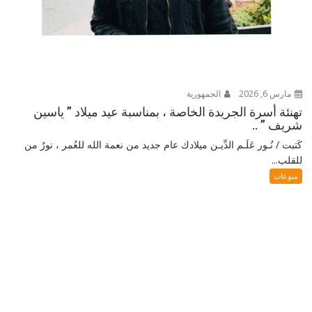
مارس 6, 2026
الجمهورية
تهنئة أسرة الجريدة الخاصة ، بمناسبة عيد ميلاد ” ياسين
شريف ” ..
كَتبت / نُـور عَلَـم الدِّيـن ميلادك عام جديد من نعمة الله للعُمر ، نورٌ من
للقلب...
منوعات