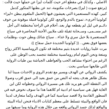
الاصلي ، وكذلك في مقطع اخر حيث كلمات ليزا عن حملها حيث قالت :
(يرتفع صوت ( ليزا) بصرخات مكتومة، تند عن بطنها المتكور كدمل
كبير، كهذه المستعمرة التي يعيشون فيها (الحمل الملغوم ببطن »ليزا«
كولونيا أخرى«، تموج بالدم والوجع، لكن كولونيا قنبلة موقوتة من خوف
دائــم في ليل لم يقطعه نهار بعد، أحلام في الراحة ُمختطفة الى أجل
غير مســمى، وســحابة ثقيلة تلف ملايين الأجنة المحاصرة في سياج
المستعمرة بلا حبل سري ولا غذاء… سياج شائك وبطن حوت ،وظلمات
بعضها فوق بعض… (( كولونيا الجديدة حمل سفاح )).
مرت علينا روايات عديدة بثيم مختلفة قد تكون الرومانسية الاكثر رواج
ومتعة ونحن اليوم امام رومانسية مختلفة تتجسد بحب الوطن على
الرغم من احتواء مشاهد الحب والعواطف الجياشة بين طيات الرواية
التي طابعها سياسي بحت .
يكشف الروائي عن الهدف ويسير مع تقدم الروي و الاحداث مبينا لنا
بشكل ظاهر هدف يتجه له النص من عمق بعيد الى عمق اقرب وصولا
الى النقطة التي هو يريد تلك هي مسيرة الروائي وخطواته لكن اين
الغاية فهل هي سياسية ام ادبية ام كلاهما هذا ما سوف نخوض فيه في
السطور القادمة ولا اقصد سياسية كما في الهدف وكما متعارف لدينا
فان الواقع والبيئة تتسلط على معظم كتابات الادباء فنحن ابناء البيئة
والواقع لذلك جسد الروائي واقعه من خلال هذه الرواية وما سبقها من