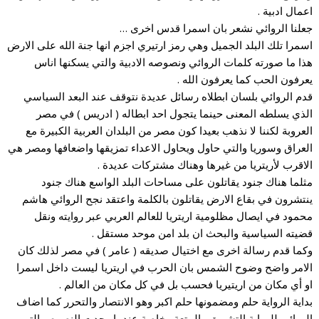
اعمال ادبية .
جعلنا الروائي نشعر بان اسمرا قدس اخرى …
اسمرا تلك البلد الجميل وهي رمز ارتيري اجزم انها جنة الله على الارض
هذا ما صورته كلمات الروائي ونصوصه الادبية والتي يسكنها اناس
يعرفون الحب كما يعرفون الله .
قدم الروائي بلسان ابطلاه رسائل عديدة نتوقف عند البعد السياسي
الذي يسلطه المعنى حينما يتجول احد ابطاله ( ادريس ) في مصر
العروبة لكننا لا نذهب بعيدا كون مصر من البلدان العربية الكبيرة مع
العراق وسوريا والتي حاول ويحاول الاعداء تمزيقها واضعافها ومصر هي
الاقرب لأريتريا من غيرها وهناك مشتركات عديدة .
مثلما هناك جنود يقاتلون على مساحات البلد الواسع هناك جنود
ينتشرون في بقاع الارض يقاتلون بالكلمة واعتقد نجح الروائي هاشم
محمود في ايصال مظلومية اريتريا للعالم العربي عبر روايته ونقل
قضيته السياسية والبحث ان بلد امن موحد مستقل .
وكما قدم رسالة اخرى مع اختيال صديقه ( عامر ) في مصر لذلك كان
الامر واضح وضوح الشمس بان الحرب في اريتريا ليست داخل اسمرا
او أي مكان من اريتيريا فحسب بل في كل مكان من العالم .
بداية الرواية حلم ومضمونها حلم اكبر وهو الانتصار والتحرر كما اضاف
الروائي للرواية التشويق والمتعة وخاصة عندما وجدت النصوص التي