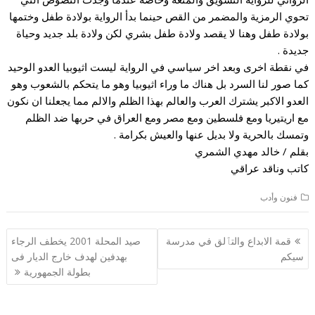
تحوي الرمزية والمضمر من القص حينما بدأ الرواية بولادة طفل وختمها
بولادة طفل وهنا لا يقصد ولادة طفل بشري لكن ولادة بلد جديد وحياة
جديدة .
في نقطة اخرى وبعد اخر سياسي في الرواية ليست اثيوبيا العدو الوحيد
كما صور لنا السرد بل هناك ما وراء اثيوبيا وهو ما يتحكم بالشعوب وهو
العدو الاكبر يشترك العرب والعالم بهذا الظلم والالم مما يجعلنا ان نكون
مع اريتيريا ومع فلسطين ومع مصر ومع العراق في حربها ضد الظلم
وتمسك بالحرية ولا بديل عنها والعيش بكرامة .
بقلم / خالد مهدي الشمري
كاتب وناقد عراقي
فنون وأدب
تصفّح
قمة الابداع والتٱلق في مدرسة
صيد المحلة 2001 يخطف الرجاء
المقالات
سيكم
بهدفين لهدف خارج الديار فى
بطولة الجمهورية