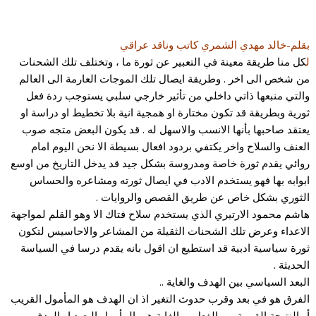
بقلم-خالد مهدي الشمري كاتب وناقد عراقي
ل
كل منا طريقة معينة في التعبير عن ثورة ما ، وتختلف تلك الشحنات
من شخص الى اخر . وطريقة ايصال تلك الموجات العارمة الى العالم
والتي منبعها ذاتي داخلي من تأثير خارجي سلبي يستوجب ردة فعل
ثورية وبطريقة قد تكون مختارة او همجية انية بلا تخطيط او دراسة او
يعتقد صاحبها بأنها الانسب والاسهل له . قد يكون البعض متجه صوب
العنف والسلاح واخر يكتفي بردود افعال بسيطة الا نحن اليوم امام
روائي يقدم ثورة خاصة ومدروسة بشكل جيد قد يدخل التاريخ من اوسع
ابوابه بها فهو يستخدم الادب في ايصال ثورته ومشاعره والحساس
الثوري بشكل خاص عن طريق القصص والروايات .
هاشم محمود الارتيري الذي يستخدم سلاح فتاك الا وهو القلم لمواجهة
الاعداء وعرض تلك الشحنات الثقيلة من المشاعر والاحاسيس لتكون
ثورة سياسية ادبية قد استطيع ان اقول بانه يقدم درسا في السياسة
الحديثة .
البعد السياسي بين الهدف والغاية ..
الفرق هو في بعد وقرب حدوث التغير اذ ان الهدف هو المأمول القريب
أو النتيجة القريبة من الفعل ، والغاية هي المأمول البعيد او الهدف