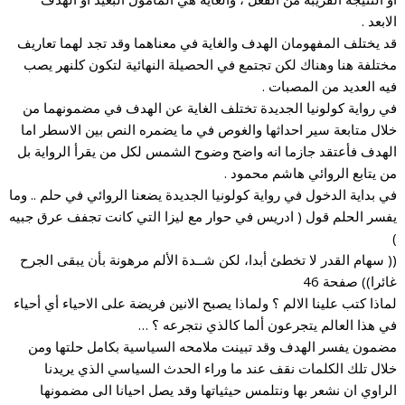
الابعد .
قد يختلف المفهومان الهدف والغاية في معناهما وقد تجد لهما تعاريف
مختلفة هنا وهناك لكن تجتمع في الحصيلة النهائية لتكون كلنهر يصب
فيه العديد من المصبات .
في رواية كولونيا الجديدة تختلف الغاية عن الهدف في مضمونهما من
خلال متابعة سير احداثها والغوص في ما يضمره النص بين الاسطر اما
الهدف فأعتقد جازما انه واضح وضوح الشمس لكل من يقرأ الرواية بل
من يتابع الروائي هاشم محمود .
في بداية الدخول في رواية كولونيا الجديدة يضعنا الروائي في حلم .. وما
يفسر الحلم قول ( ادريس في حوار مع ليزا التي كانت تجفف عرق جبيه
)
(( سهام القدر لا تخطئ أبدا، لكن شــدة الألم مرهونة بأن يبقى الجرح
غائرا)) صفحة 46
لماذا كتب علينا الالم ؟ ولماذا يصبح الانين فريضة على الاحياء أي أحياء
في هذا العالم يتجرعون ألما كالذي نتجرعه ؟ …
مضمون يفسر الهدف وقد تبينت ملامحه السياسية بكامل حلتها ومن
خلال تلك الكلمات نقف عند ما وراء الحدث السياسي الذي يريدنا
الراوي ان نشعر بها ونتلمس حيثياتها وقد يصل احيانا الى مضمونها