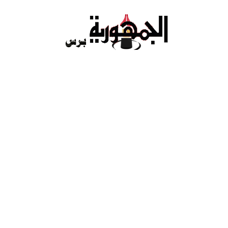
Ski
t
conten