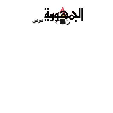
Ski
t
conten