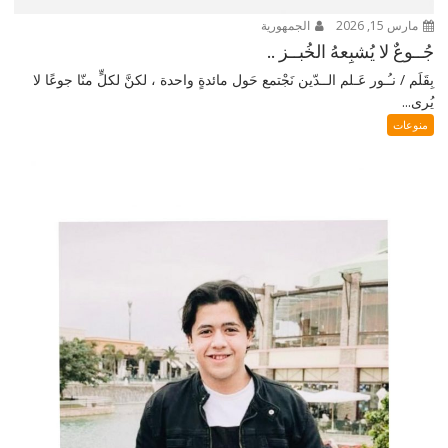
مارس 15, 2026
الجمهورية
جُــوعٌ لا يُشبِعهُ الخُبــز ..
بِقَلَم / نـُـور عَـلم الــدّين نَجْتمع حَول مائدةٍ واحدة ، لكنَّ لكلٍّ منّا جوعًا لا
يُرى...
منوعات