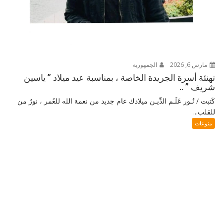
مارس 6, 2026
الجمهورية
تهنئة أسرة الجريدة الخاصة ، بمناسبة عيد ميلاد ” ياسين
شريف ” ..
كَتبت / نُـور عَلَـم الدِّيـن ميلادك عام جديد من نعمة الله للعُمر ، نورٌ من
للقلب...
منوعات