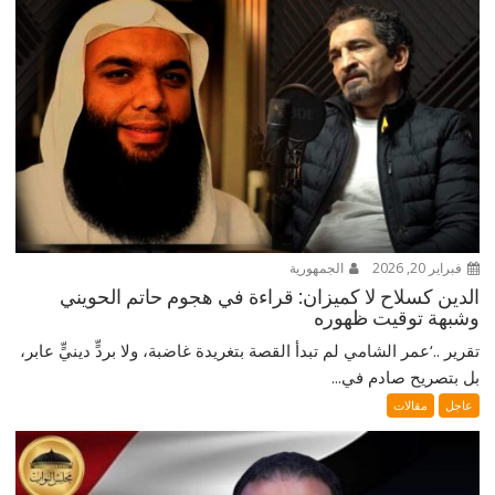
فبراير 20, 2026
الجمهورية
الدين كسلاح لا كميزان: قراءة في هجوم حاتم الحويني
وشبهة توقيت ظهوره
تقرير ..‘عمر الشامي لم تبدأ القصة بتغريدة غاضبة، ولا بردٍّ دينيٍّ عابر،
بل بتصريح صادم في...
عاجل
مقالات