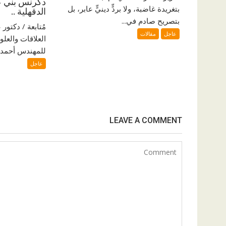
دكرنس بني ع
بتغريدة غاضبة، ولا بردٍّ دينيٍّ عابر، بل
الدقهلية ..
بتصريح صادم في...
مُتابعة / دكتو
عاجل
مقالات
العلاقات والعلو
للمهندس أحمد ا
عاجل
LEAVE A COMMENT