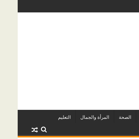
ين وأبرز المشروعات
دينا أبو ضيف تتألق في مهرجان الصخرة الدول
الصحة
المرأة والجمال
التعليم