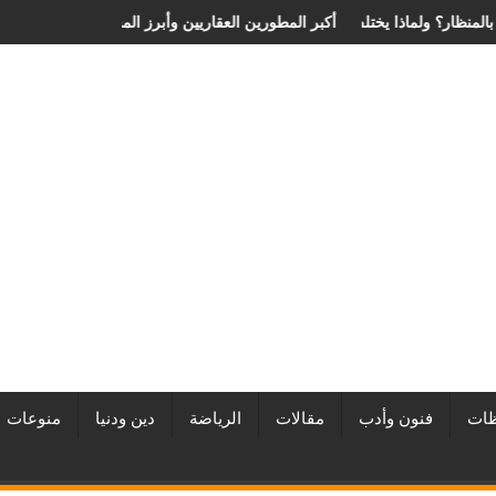
 الانزلاق الغضروفي بالمنظار؟ ولماذا يختلف من مريض لآخر؟
أفضل شركات التطوير العقاري في مصر من URE | أكبر المطورين العقاري
ات
فنون وأدب
مقالات
الرياضة
دين ودنيا
منوعات