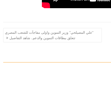
“علي المصيلحي” وزير التموين واولى مفاجآت للشعب المصري
تتعلق ببطاقات التموين والدعم.. شاهد التفاصيل