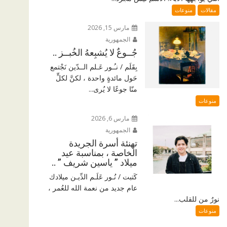
مقالات
منوعات
مارس 15, 2026
الجمهورية
جُــوعٌ لا يُشبِعهُ الخُبــز ..
بِقَلَم / نـُـور عَـلم الــدّين نَجْتمع
حَول مائدةٍ واحدة ، لكنَّ لكلٍّ
منّا جوعًا لا يُرى...
منوعات
مارس 6, 2026
الجمهورية
تهنئة أسرة الجريدة
الخاصة ، بمناسبة عيد
ميلاد ” ياسين شريف ” ..
كَتبت / نُـور عَلَـم الدِّيـن ميلادك
عام جديد من نعمة الله للعُمر ،
نورٌ من للقلب...
منوعات