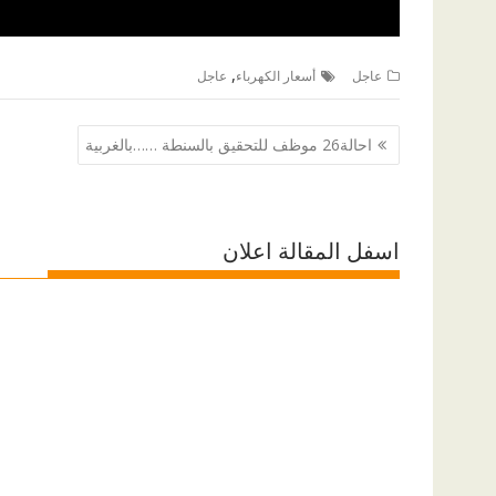
,
عاجل
أسعار الكهرباء
عاجل
تصفّح
احالة26 موظف للتحقيق بالسنطة ……بالغربية
المقالات
اسفل المقالة اعلان