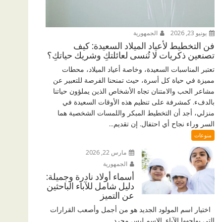
يونيو 23, 2026
الجمهورية
فن التخطيط لأعياد الميلاد السعيدة: كيف
تصنعين ذكريات لا تُنسى لعائلتكِ وشريك حياتكِ؟
تعتبر المناسبات السعيدة، وخاصة أعياد الميلاد، محطات
مميزة في حياة كل أسرة، حيث تمنحنا الفرصة للتعبير عن
مشاعر الحب والامتنان تجاه الأشخاص الذين يملؤون حياتنا
بالدفء. كمشرفة على تنظيم هذه الأوقات السعيدة في
منزلي، أجد أن التخطيط المبكر واللمسات الشخصية هما
السر وراء نجاح أي احتفال. إن تقديم...
منوعات
مارس 22, 2026
الجمهورية
أسماء أولاد نادرة وجميلة:
دليل شامل للآباء الباحثين
عن التميز
اختيار اسم المولود الجديد هو من أجمل وأصعب القرارات
التي يواجهها الآباء. الاسم ليس مجرد...