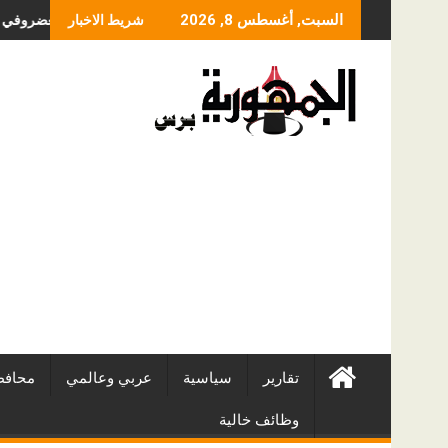
Skip
ما الذي يحدد سعر عملية
السبت, أغسطس 8, 2026
شريط الاخبار
to
content
تقارير
سياسية
عربي وعالمي
محافظ
وظائف خالية