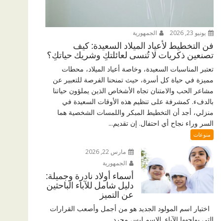
يونيو 23, 2026
الجمهورية
فن التخطيط لأعياد الميلاد السعيدة: كيف
تصنعين ذكريات لا تُنسى لعائلتكِ وشريك حياتكِ؟
تعتبر المناسبات السعيدة، وخاصة أعياد الميلاد، محطات
مميزة في حياة كل أسرة، حيث تمنحنا الفرصة للتعبير عن
مشاعر الحب والامتنان تجاه الأشخاص الذين يملؤون حياتنا
بالدفء. كمشرفة على تنظيم هذه الأوقات السعيدة في
منزلي، أجد أن التخطيط المبكر واللمسات الشخصية هما
السر وراء نجاح أي احتفال. إن تقديم...
منوعات
مارس 22, 2026
الجمهورية
أسماء أولاد نادرة وجميلة:
دليل شامل للآباء الباحثين
عن التميز
اختيار اسم المولود الجديد هو من أجمل وأصعب القرارات
التي يواجهها الآباء. الاسم ليس مجرد...