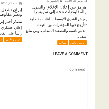
يونيو 23, 2026
الجمهورية
يونيو 21, 2026
هرمز بين إعلان الإغلاق والنفي..
إيران تشعل ال
والمفاوضات تتجه إلى سويسرا
وتعثّر مفاو
يعيش الشرق الأوسط ساعات مفصلية
تتصدّر أخبار إي
تتأرجح فيها المؤشرات بين التهدئة
إعلانٍ عسكري 
الدبلوماسية والتصعيد الميداني. ومن يتابع
رأساً على عقب. 
ملف...
عربي وعالمي
مق
عربي وعالمي
مقالات
LEAVE A COMMENT