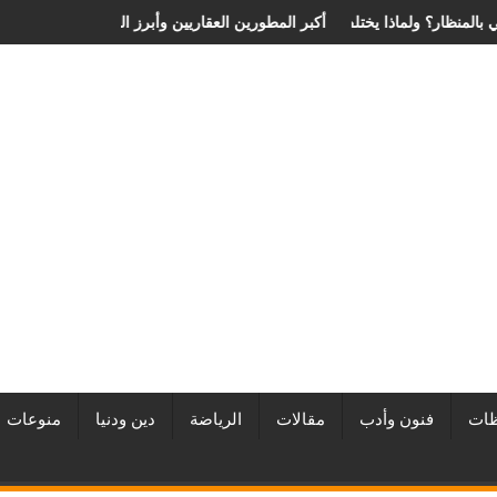
ة الانزلاق الغضروفي بالمنظار؟ ولماذا يختلف من مريض لآخر؟
أفضل شركات التطوير العقاري في مصر من URE | أكبر المطورين العق
ات
فنون وأدب
مقالات
الرياضة
دين ودنيا
منوعات