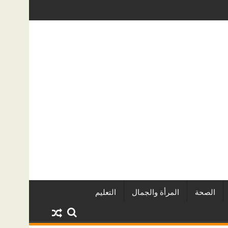
اريين وأبرز المشروعات
دينا أبو ضيف تتألق في مهرجان الصخرة الدو
الصحة
المرأة والجمال
التعليم