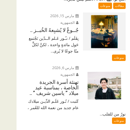
مقالات
منوعات
مارس 15, 2026
الجمهورية
جُــوعٌ لا يُشبِعهُ الخُبــز ..
بِقَلَم / نـُـور عَـلم الــدّين نَجْتمع
حَول مائدةٍ واحدة ، لكنَّ لكلٍّ
منّا جوعًا لا يُرى...
منوعات
مارس 6, 2026
الجمهورية
تهنئة أسرة الجريدة
الخاصة ، بمناسبة عيد
ميلاد ” ياسين شريف ” ..
كَتبت / نُـور عَلَـم الدِّيـن ميلادك
عام جديد من نعمة الله للعُمر ،
نورٌ من للقلب...
منوعات