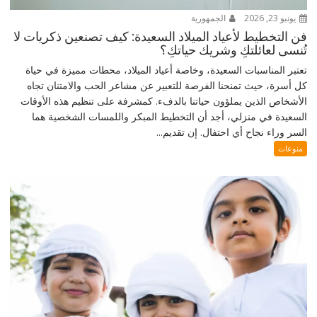
يونيو 23, 2026
الجمهورية
فن التخطيط لأعياد الميلاد السعيدة: كيف تصنعين ذكريات لا
تُنسى لعائلتكِ وشريك حياتكِ؟
تعتبر المناسبات السعيدة، وخاصة أعياد الميلاد، محطات مميزة في حياة
كل أسرة، حيث تمنحنا الفرصة للتعبير عن مشاعر الحب والامتنان تجاه
الأشخاص الذين يملؤون حياتنا بالدفء. كمشرفة على تنظيم هذه الأوقات
السعيدة في منزلي، أجد أن التخطيط المبكر واللمسات الشخصية هما
السر وراء نجاح أي احتفال. إن تقديم...
منوعات