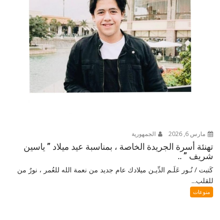
مارس 6, 2026
الجمهورية
تهنئة أسرة الجريدة الخاصة ، بمناسبة عيد ميلاد ” ياسين
شريف ” ..
كَتبت / نُـور عَلَـم الدِّيـن ميلادك عام جديد من نعمة الله للعُمر ، نورٌ من
للقلب...
منوعات