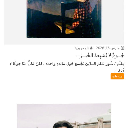
مارس 15, 2026
الجمهورية
جُــوعٌ لا يُشبِعهُ الخُبــز ..
بِقَلَم / نـُـور عَـلم الــدّين نَجْتمع حَول مائدةٍ واحدة ، لكنَّ لكلٍّ منّا جوعًا لا
يُرى...
منوعات