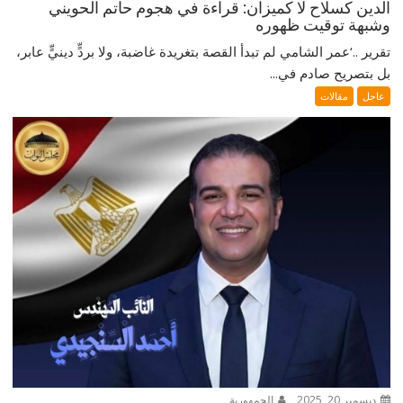
الدين كسلاح لا كميزان: قراءة في هجوم حاتم الحويني
وشبهة توقيت ظهوره
تقرير ..‘عمر الشامي لم تبدأ القصة بتغريدة غاضبة، ولا بردٍّ دينيٍّ عابر،
بل بتصريح صادم في...
عاجل
مقالات
ديسمبر 20, 2025
الجمهورية