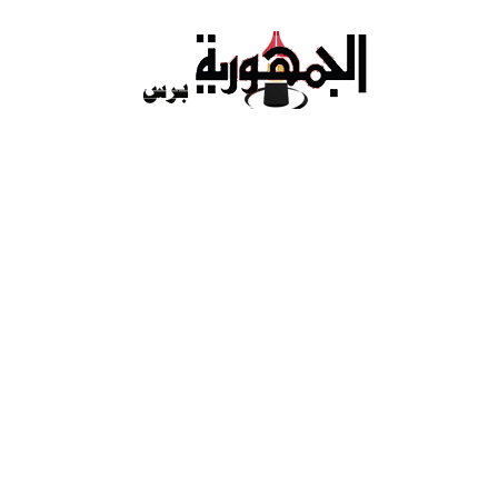
Ski
t
conten