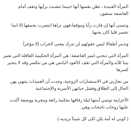
المرأة العنيدة ، تظن نفسها أنها حينما تتشبث برأيها وتقف أمام
العاصفة ستفوز،
وتنسى أنها إن فازت رأيا وموقفا،فهي تراها انتصرت بحمقها إلا انما
تخسر قلبا كان يحبها.
وتدمر أطفالا ليس عقولهم لن تدرك معنى الخراب إلا مؤخرآ.
المرأة التي تنحني لتمر العاصفة؛ هي المرأة الحكيمة العاقلة التي تعمر
بيتا للأبد.والمرأة التي تقف كالعود اليابس هي من تنكسر وقد لا ينجبر
كسرها
من تجاربي في الاستشارات الزوجية، وجدت أن العنيدات ينتهي بهن
الحال إلى الطلاق.وفشل حياتهن الأسرية والإجتماعية
الأعرابية توصي أبنتها ليلة زفافها بحكمة رائعة ومجربة ووصفة أكدت
عليها زوجات ناجحات وهي:
( كوني له أمة يكن لكى كل شيئآ تريديه ).