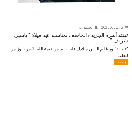
مارس 6, 2026
الجمهورية
تهنئة أسرة الجريدة الخاصة ، بمناسبة عيد ميلاد ” ياسين
شريف ” ..
كَتبت / نُـور عَلَـم الدِّيـن ميلادك عام جديد من نعمة الله للعُمر ، نورٌ من
للقلب...
منوعات