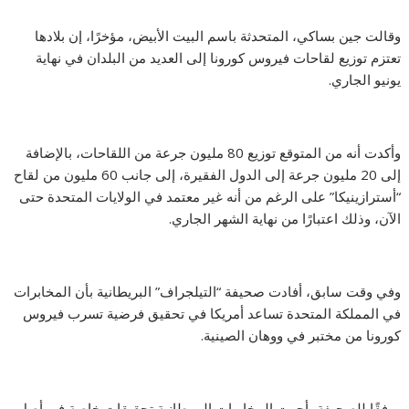
وقالت جين بساكي، المتحدثة باسم البيت الأبيض، مؤخرًا، إن بلادها
تعتزم توزيع لقاحات فيروس كورونا إلى العديد من البلدان في نهاية
يونيو الجاري.
وأكدت أنه من المتوقع توزيع 80 مليون جرعة من اللقاحات، بالإضافة
إلى 20 مليون جرعة إلى الدول الفقيرة، إلى جانب 60 مليون من لقاح
“أسترازينيكا” على الرغم من أنه غير معتمد في الولايات المتحدة حتى
الآن، وذلك اعتبارًا من نهاية الشهر الجاري.
وفي وقت سابق، أفادت صحيفة “التيلجراف” البريطانية بأن المخابرات
في المملكة المتحدة تساعد أمريكا في تحقيق فرضية تسرب فيروس
كورونا من مختبر في ووهان الصينية.
ووفقًا للصحيفة، أجرت المخابرات البريطانية تحقيقات خاصة في أصل