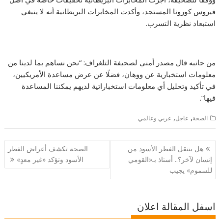
فيروس كورونا المستجد، وأكدت المخابرات البريطانية أنه لا ينبغي
استبعاد نظرية التسرب.
من جانبه قال مصدر أمني لصحيفة التلغراف: “نحن نساهم بما لدينا من
معلومات استخبارية عن ووهان، فضلًا عن عرض مساعدة الأمريكيين،
في تأكيد وتحليل أي معلومات استخباراتية لديهم يمكننا المساعدة
فيها”.
,
,
الصحة
عاجل
عربي وعالمي
تصفّح
هل ينتقل الفطر الأسود من
الصحة تكشف أعراض الفطر
المقالات
إنسان لآخر؟.. أستاذ بـ«القومي
الأسود وتؤكد «غير معدٍ»
للسموم» يجيب
اسفل المقالة اعلان