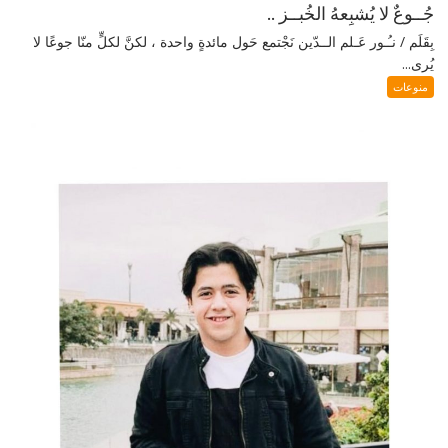
جُــوعٌ لا يُشبِعهُ الخُبــز ..
بِقَلَم / نـُـور عَـلم الــدّين نَجْتمع حَول مائدةٍ واحدة ، لكنَّ لكلٍّ منّا جوعًا لا
يُرى...
منوعات