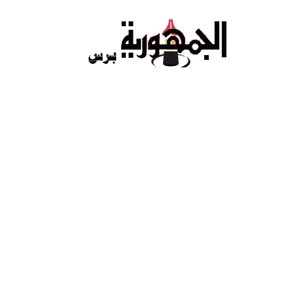
Ski
t
conten