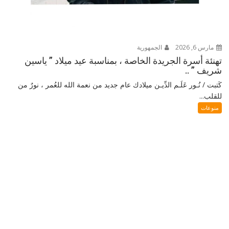
مارس 6, 2026
الجمهورية
تهنئة أسرة الجريدة الخاصة ، بمناسبة عيد ميلاد ” ياسين
شريف ” ..
كَتبت / نُـور عَلَـم الدِّيـن ميلادك عام جديد من نعمة الله للعُمر ، نورٌ من
للقلب...
منوعات