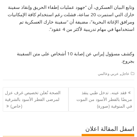
وتابع البيان العسكري، أن “جهود عمليات إطفاء الحريق وإنقاذ سفينة
خارك التي استمرت 20 ساعة، فشلت رغم استخدام كافة الإمكانيات
ومرافق الإغاثة البحرية”، مضيفة أن “سفينة خارك العسكرية تم
استخدامها في مهام تدريبية لأكثر من 4 عقود”.
وكشف مسؤول إيراني عن إصابة 10 أشخاص على متن السفينة
بجروح.
,
عاجل
عربي وعالمي
تصفّح
فقد عينه.. تدخل طبي ينقذ
الصحة تُعلن تخصيص غرف عزل
المقالات
مريضًا بالفطر الأسود من الموت
لمرضى الفطر الأسود بالشرقية
في المنوفية (صورة)
(خاص)
اسفل المقالة اعلان