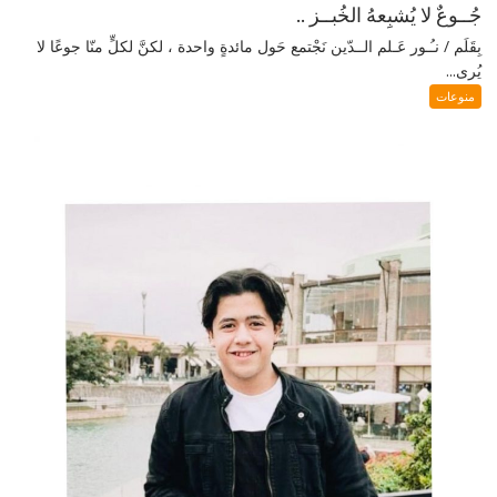
جُــوعٌ لا يُشبِعهُ الخُبــز ..
بِقَلَم / نـُـور عَـلم الــدّين نَجْتمع حَول مائدةٍ واحدة ، لكنَّ لكلٍّ منّا جوعًا لا
يُرى...
منوعات