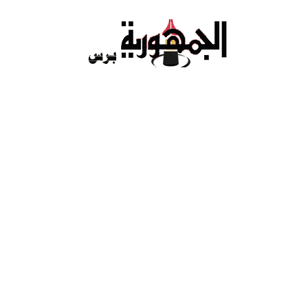
Ski
t
conten