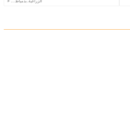
الزراعية..بدمياط….