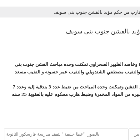
ارب من حكم مؤبد بالفشن جنوب بنى سويف
بد بالفشن جنوب بنى سويف
بلية وخاصه الظهير الصحراوي تمكنت وحده مباحث الفشن جنوب بنى
والنقيب مصطفي الشندويلي والنقيب عمر حسونه و النقيب مسعد
من توجيه ضربه أمنيه للعناصر الإجرامية بناحية نجع الظموط. الفشن.وتمكنت وحده المباحث من ضبط عدد 3 بندقية إليه وعدد 7
بنادق خرطوش بامب اكشن وعدد 2 فرد خرطوش وكميات كبيره من المواد المخدرة وضبط هارب محكوم عليه بالعقوبة 25 سنه
بين
بالصور_ ‘‘عطا خليفة ‘‘ يتفقد مدرسة فارسكور الثانوية