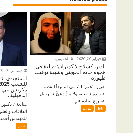
فبراير 20, 2026
الجمهورية
الدين كسلاح لا كميزان: قراءة في
ديسمبر 20, 2025
هجوم حاتم الحويني وشبهة توقيت
ظهوره
السنجيدي إنتزع
تقرير ..‘عمر الشامي لم تبدأ القصة
دكرنس بني ع
بتغريدة غاضبة، ولا بردٍّ دينيٍّ عابر، بل
الدقهلية ..
بتصريح صادم في...
مُتابعة / دكتو
عاجل
مقالات
العلاقات والعلو
للمهندس أحمد ا
عاجل