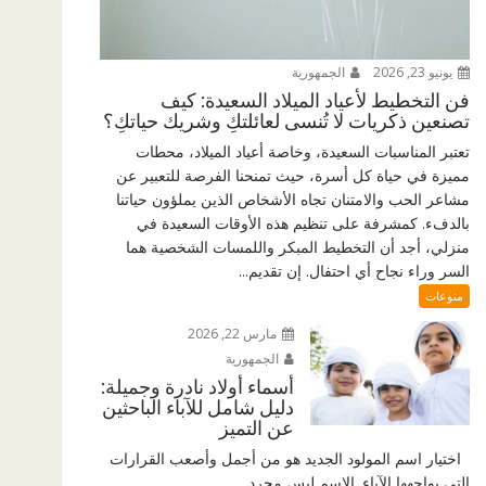
يونيو 23, 2026
الجمهورية
فن التخطيط لأعياد الميلاد السعيدة: كيف
تصنعين ذكريات لا تُنسى لعائلتكِ وشريك حياتكِ؟
تعتبر المناسبات السعيدة، وخاصة أعياد الميلاد، محطات
مميزة في حياة كل أسرة، حيث تمنحنا الفرصة للتعبير عن
مشاعر الحب والامتنان تجاه الأشخاص الذين يملؤون حياتنا
بالدفء. كمشرفة على تنظيم هذه الأوقات السعيدة في
منزلي، أجد أن التخطيط المبكر واللمسات الشخصية هما
السر وراء نجاح أي احتفال. إن تقديم...
منوعات
مارس 22, 2026
الجمهورية
أسماء أولاد نادرة وجميلة:
دليل شامل للآباء الباحثين
عن التميز
اختيار اسم المولود الجديد هو من أجمل وأصعب القرارات
التي يواجهها الآباء. الاسم ليس مجرد...