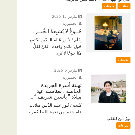
مقالات
منوعات
مارس 15, 2026
الجمهورية
جُــوعٌ لا يُشبِعهُ الخُبــز ..
بِقَلَم / نـُـور عَـلم الــدّين نَجْتمع
حَول مائدةٍ واحدة ، لكنَّ لكلٍّ
منّا جوعًا لا يُرى...
منوعات
مارس 6, 2026
الجمهورية
تهنئة أسرة الجريدة
الخاصة ، بمناسبة عيد
ميلاد ” ياسين شريف ” ..
كَتبت / نُـور عَلَـم الدِّيـن ميلادك
عام جديد من نعمة الله للعُمر ،
نورٌ من للقلب...
منوعات