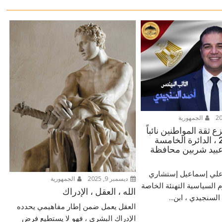
الجمهورية
 ثقة المواطنين نائباً
للشعب 2025 ، الدائرة الخامسة
بيد شربين محافظة
ر علي إسماعيل إستشاري
ديسمبر 9, 2025
الجمهورية
م السياسية التهنئة الخاصة
الله ، العقل ، الإدراك
لسنجيدي ، ابن...
العقل يعمل ضمن إطار مفاهيمي يحدده
الإدراك البشري ، فهو لا يستطيع فرض