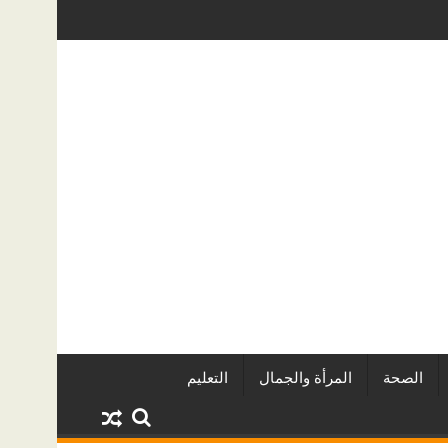
اريين وأبرز المشروعات
دينا أبو ضيف تتألق في مهرجان الصخرة الدو
الصحة
المرأة والجمال
التعليم