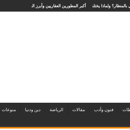
ة الانزلاق الغضروفي بالمنظار؟ ولماذا يختلف من مريض لآخر؟
أفضل شركات التطوير العقاري في مصر من URE | أكبر المطورين العق
ات
فنون وأدب
مقالات
الرياضة
دين ودنيا
منوعات