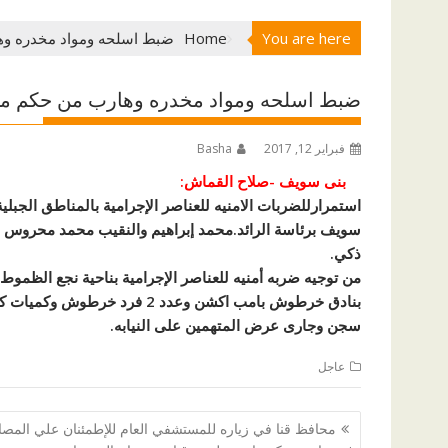
You are here
Home
ضبط اسلحه ومواد مخدره وه
ضبط اسلحه ومواد مخدره وهارب من حكم مؤ
فبراير 12, 2017
Basha
بنى سويف -صلاح القماش:
استمرارللضربات الامنيه للعناصر الإجرامية بالمناطق الج
سويف برئاسة الرائد.محمد إبراهيم والنقيب محمد محروس 
ذكي.
سجن وجارى عرض المتهمين على النيابه.
عاجل
تصفّح
محافظ قنا في زياره للمستشفي العام للإطمئنان علي المصا