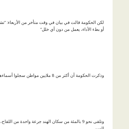
لكن الحكومة قالت في بيان في وقت متأخر من الأربعاء: “تش
أو بطء الأداء، يعمل من دون أي خلل”
وذكرت الحكومة أن أكثر من 8 ملايين مواطن سجلوا أسماءهم لتلقي التطعيم، لكن لم يتضح بعد عدد من تحددت لهم مواعيد لذلك
وتلقى نحو 9 بالمئة من سكان الهند جرعة واحدة من ا
السن