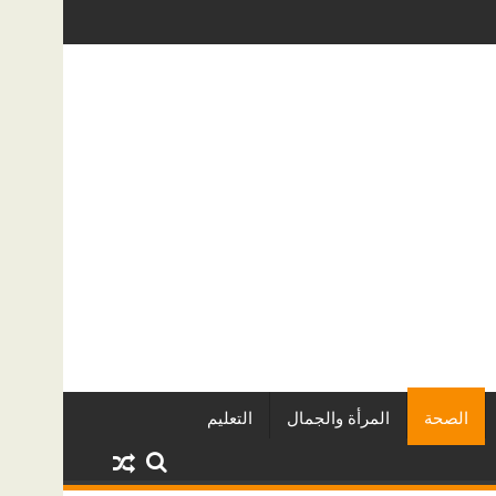
لعقاريين وأبرز المشروعات
دينا أبو ضيف تتألق في مهرجان الصخرة ال
الصحة
المرأة والجمال
التعليم