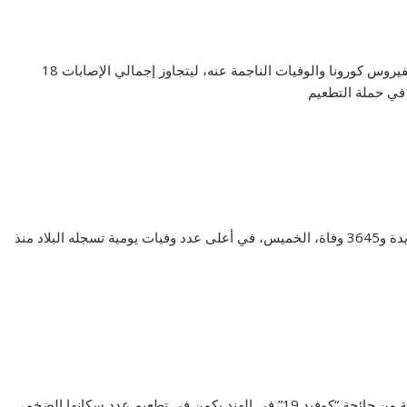
وسجلت الهند، الخميس، ارتفاعا قياسيا في حالات الإصابة بفيروس كورونا والوفيات الناجمة عنه، ليتجاوز إجمالي الإصابات 18
في حملة التطعيم
وكشفت بيانات وزارة الصحة عن تسجيل 379257 إصابة جديدة و3645 وفاة، الخميس، في أعلى عدد وفيات يومية تسجله البلاد منذ
وقال خبراء إن الأمل في السيطرة على الموجة الثانية العنيفة من جائحة “كوفيد 19” في الهند يكمن في تطعيم عدد سكانها الضخم،