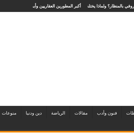
ية الانزلاق الغضروفي بالمنظار؟ ولماذا يختلف من مريض لآخر؟
أفضل شركات التطوير العقاري في مصر من URE | أكبر المطورين ا
ات
فنون وأدب
مقالات
الرياضة
دين ودنيا
منوعات