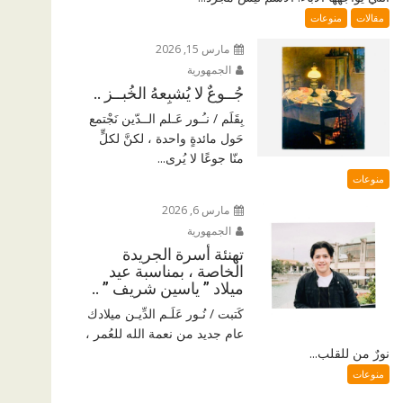
مقالات
منوعات
مارس 15, 2026
الجمهورية
جُــوعٌ لا يُشبِعهُ الخُبــز ..
بِقَلَم / نـُـور عَـلم الــدّين نَجْتمع
حَول مائدةٍ واحدة ، لكنَّ لكلٍّ
منّا جوعًا لا يُرى...
منوعات
مارس 6, 2026
الجمهورية
تهنئة أسرة الجريدة
الخاصة ، بمناسبة عيد
ميلاد ” ياسين شريف ” ..
كَتبت / نُـور عَلَـم الدِّيـن ميلادك
عام جديد من نعمة الله للعُمر ،
نورٌ من للقلب...
منوعات