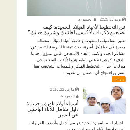
يونيو 23, 2026
الجمهورية
فن التخطيط لأعياد الميلاد السعيدة: كيف
تصنعين ذكريات لا تُنسى لعائلتكِ وشريك حياتكِ؟
تعتبر المناسبات السعيدة، وخاصة أعياد الميلاد، محطات
مميزة في حياة كل أسرة، حيث تمنحنا الفرصة للتعبير عن
مشاعر الحب والامتنان تجاه الأشخاص الذين يملؤون حياتنا
بالدفء. كمشرفة على تنظيم هذه الأوقات السعيدة في
منزلي، أجد أن التخطيط المبكر واللمسات الشخصية هما
السر وراء نجاح أي احتفال. إن تقديم...
منوعات
مارس 22, 2026
الجمهورية
أسماء أولاد نادرة وجميلة:
دليل شامل للآباء الباحثين
عن التميز
اختيار اسم المولود الجديد هو من أجمل وأصعب القرارات
التي يواجهها الآباء. الاسم ليس مجرد...