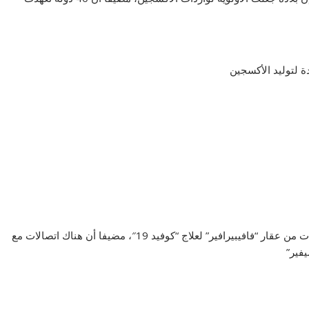
وأشار إلى أن الإمارات وروسيا وغيرهما عرضوا تقديم إمدادات من عقار “فافيبيرافير” لعلاج “كوفيد 19″، مضيفا أن هناك اتصالات مع
فير”