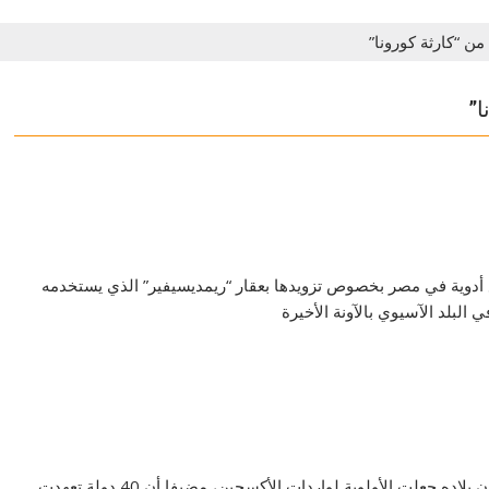
ن “كارثة كورونا”
ا”
 أدوية في مصر بخصوص تزويدها بعقار “ريمديسيفير” الذي يستخدمه
لبلد الآسيوي بالآونة الأخيرة
وقال وكيل وزارة الخارجية الهندية هارش فاردهان شرينغلا، إن بلاده جعلت الأولوية لواردات الأكسجين، مضيفا أن 40 دولة تعهدت