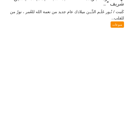
شريف ” ..
كَتبت / نُـور عَلَـم الدِّيـن ميلادك عام جديد من نعمة الله للعُمر ، نورٌ من
للقلب...
منوعات