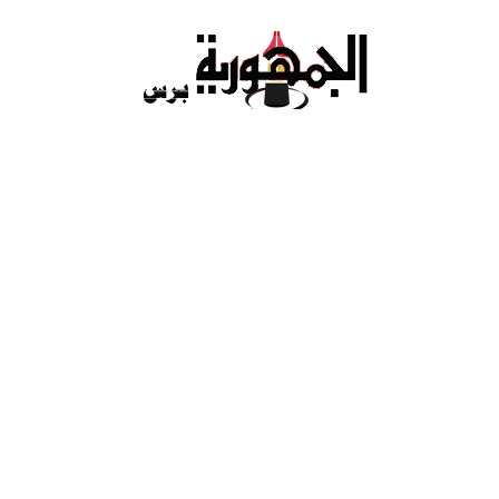
Ski
t
conten