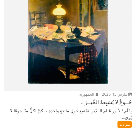
مارس 15, 2026
الجمهورية
جُــوعٌ لا يُشبِعهُ الخُبــز ..
بِقَلَم / نـُـور عَـلم الــدّين نَجْتمع حَول مائدةٍ واحدة ، لكنَّ لكلٍّ منّا جوعًا لا
يُرى...
منوعات