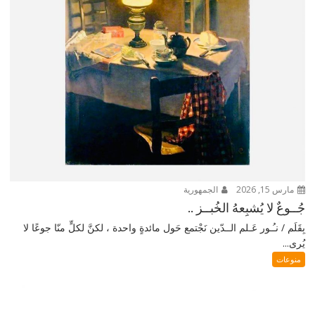
مارس 15, 2026
الجمهورية
جُــوعٌ لا يُشبِعهُ الخُبــز ..
بِقَلَم / نـُـور عَـلم الــدّين نَجْتمع حَول مائدةٍ واحدة ، لكنَّ لكلٍّ منّا جوعًا لا
يُرى...
منوعات