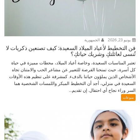
يونيو 23, 2026
الجمهورية
فن التخطيط لأعياد الميلاد السعيدة: كيف تصنعين ذكريات لا
تُنسى لعائلتكِ وشريك حياتكِ؟
تعتبر المناسبات السعيدة، وخاصة أعياد الميلاد، محطات مميزة في حياة
كل أسرة، حيث تمنحنا الفرصة للتعبير عن مشاعر الحب والامتنان تجاه
الأشخاص الذين يملؤون حياتنا بالدفء. كمشرفة على تنظيم هذه الأوقات
السعيدة في منزلي، أجد أن التخطيط المبكر واللمسات الشخصية هما
السر وراء نجاح أي احتفال. إن تقديم...
منوعات