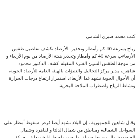
كتب محمد صبري الشامي
رياح بسرعة 40 كم وأمطار وتحذير.. الأرصاد تكشف تفاصيل طقس
الأربعاء
ب سرعة 40 كم وأمطار وتحذير هيئة الأرصاد من يوم الأربعاء و
من موجة الطقس السيئ الفترة المقبله :كشف الدكتور محمود
شاهين، مدير مركز التحاليل والتنبؤات بالهيئة العامة للأرصاد الجوية،
أن الأحوال الجوية تشهد غدا الأربعاء، استمرار ارتفاع درجات الحرارة
ونشاط الرياح واضطراب الملاحة البحرية.
وقال شاهين للجمهورية ، إن البلاد تشهد أيضا فرص سقوط أمطار على
السواحل الشمالية ومناطق من شمال الدلتا والقاهرة وشمال
الصعيدوشمال ووسط سيناء، ما يسبب اضطرابا شديدا في حركة