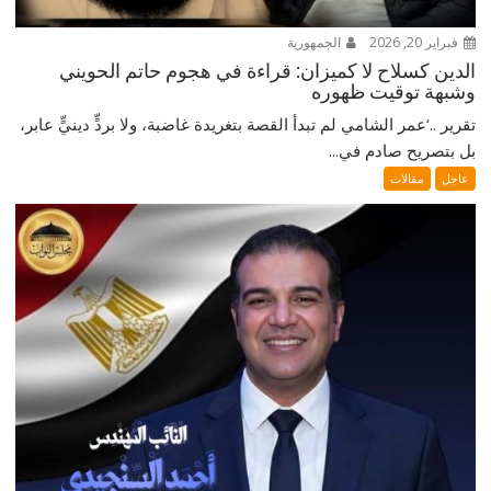
فبراير 20, 2026
الجمهورية
الدين كسلاح لا كميزان: قراءة في هجوم حاتم الحويني
وشبهة توقيت ظهوره
تقرير ..‘عمر الشامي لم تبدأ القصة بتغريدة غاضبة، ولا بردٍّ دينيٍّ عابر،
بل بتصريح صادم في...
عاجل
مقالات