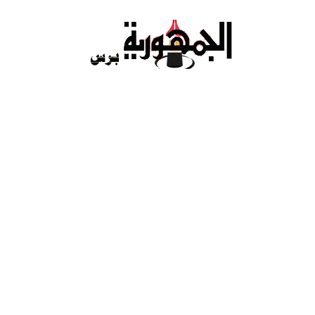
Ski
t
conten