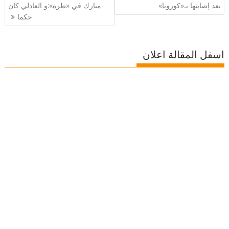
المقالات
بعد إصابتها بـ«كورونا»
مبارك في «طرة»:و العادلي كان
حكما
اسفل المقالة اعلان