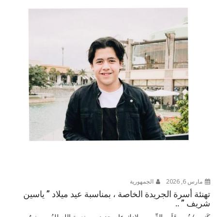
مارس 6, 2026
الجمهورية
تهنئة أسرة الجريدة الخاصة ، بمناسبة عيد ميلاد ” ياسين
شريف ” ..
كَتبت / نُـور عَلَـم الدِّيـن ميلادك عام جديد من نعمة الله للعُمر ، نورٌ من