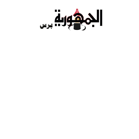
Ski
t
conten