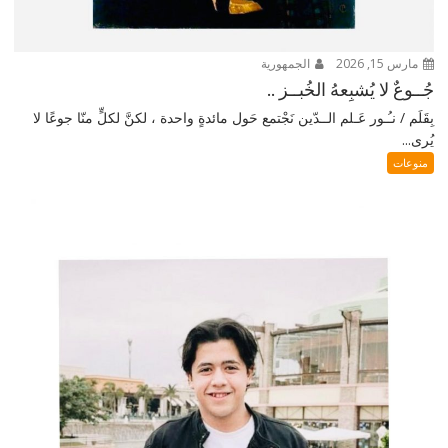
مارس 15, 2026
الجمهورية
جُــوعٌ لا يُشبِعهُ الخُبــز ..
بِقَلَم / نـُـور عَـلم الــدّين نَجْتمع حَول مائدةٍ واحدة ، لكنَّ لكلٍّ منّا جوعًا لا
يُرى...
منوعات