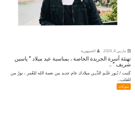
مارس 6, 2026
الجمهورية
تهنئة أسرة الجريدة الخاصة ، بمناسبة عيد ميلاد ” ياسين
شريف ” ..
كَتبت / نُـور عَلَـم الدِّيـن ميلادك عام جديد من نعمة الله للعُمر ، نورٌ من
للقلب...
منوعات