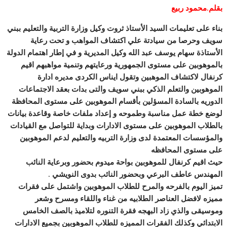
بقلم.محمود ربيع
بناء على تعليمات السيد الأستاذ ثروت وكيل وزارة التربية والتعليم ببني
سويف وحرصا من سيادتة علي اكتشاف المواهب و تحت رعاية
الأستاذة سهام يوسف عبد الله وكيل المديرية و في إطار اهتمام الدولة
بالموهوبين على مستوى الجمهورية ورعايتهم وتنمية مواهبهم اقيم
كرنفال لاكتشاف الموهبين وتقول ايناس الكردى مديره ادارة
الموهوبين والتعلم الذكي ببني سويف والتى بدات بعقد الاجتماعات
الدوريه بالسادة المسؤلين بأقسام الموهوبين على
مستوى المحافظة
لوضع خطة عمل مناسبة وطموحه و إعداد ملفات خاصة وقاعدة بيانات
بالطلاب الموهوبين على مستوى الادارات وبداية للتواصل مع القيادات
والمؤسسات المعتمدة لدى وزارة التربيه والتعليم لدعم الموهوبين
على مستوى المحافظه
حيث اقيم كرنفال للموهوبين بواحة ميدوم بحضور وبرعاية النائب
المهندس عاطف البرعي وبحضور النائب بدوى النويشي .
تميز اليوم بالفرحه والمرح للطلاب الموهوبين واشتمل على فقرات
مميزه لافضل العناصر الطلابيه من غناء واللقاء ومسرح وشعر
وموسيقى والذي زاد البهجه فقرة التنوره لتلاميذ بالصف الخامس
الابتدائي وكذلك الفقرات المميزه للطلاب الموهوبين بجميع الادارات