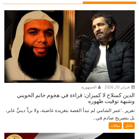
فبراير 20, 2026
الجمهورية
الدين كسلاح لا كميزان: قراءة في هجوم حاتم الحويني
وشبهة توقيت ظهوره
تقرير ..‘عمر الشامي لم تبدأ القصة بتغريدة غاضبة، ولا بردٍّ دينيٍّ عابر،
بل بتصريح صادم في...
عاجل
مقالات