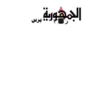
Ski
t
conten