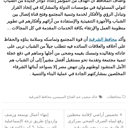
وأضاف المحافظ أن الهدف من المؤتمر إعداد كوادر جديدة من الشباب
لتولي المسئولية في مؤسسات الدولة والمشاركة في إتخاذ القرار
وتبادل الرؤي والأفكار لخدمة وتنمية المجتمع وفتح قناة إتصال بين
الشباب والأجهزة التنفيذية والإستفادة من آرائهم وأفكارهم في تطوير
منظومة العمل والإرتقاء بكافة الخدمات المقدمة في كل المجالات …
وأكد
محافظ الشرقية
أن قوة المجتمع وتماسكه وسلامة بناؤه والحفاظ
على أخلاقه والعلاقات السائده فيه تتطلب جيلاً من الشباب تربى على
عاداته وتقاليده وتمسك بقيمه وضحى من أجلها وساهم في دفع عجلة
تنمية مجتمعة وتقدمة نحو مستقبل أفضل مشيراً إلى أن الشباب هم
الأمل المنشود لوطنهم ولن تنهض مصر إلا بسواعد أبنائها الشرفاء
المخلصين بمشاركتهم الجادة في عملية البناء والتنمية .
,
,
محافظات
خالد سعيد
عبد الفتاح السيسي
محافظ الشرقية
تصفّح
تخصيص أراضي لإقامة محطتين
إنتهاء أعمال توسعة ورصف
المقالات
رفع لمياه الصرف الصحي بمركزي
وازدواج طريق ترعة الإسماعيلية
الزقازيق وديرب نجم بالشرقية
القرين بطول 5 كم بتكلفة قدرها