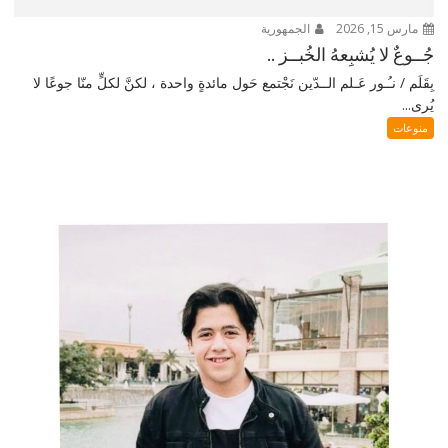
مارس 15, 2026
الجمهورية
جُــوعٌ لا يُشبِعهُ الخُبــز ..
بِقَلَم / نـُـور عَـلم الــدّين نَجْتمع حَول مائدةٍ واحدة ، لكنَّ لكلٍّ منّا جوعًا لا
يُرى...
منوعات