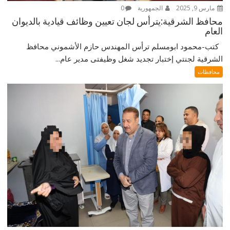
مارس 9, 2025
الجمهورية
0
محافظ الشرقية:يترأس لجان تعيين وظائف قيادية بالديوان
العام
كتب-محمود ابومسلم ترأس المهندس حازم الأشموني محافظ
الشرقية لجنتي إختبار تجديد شغل وظيفتى مدير عام...
محافظات