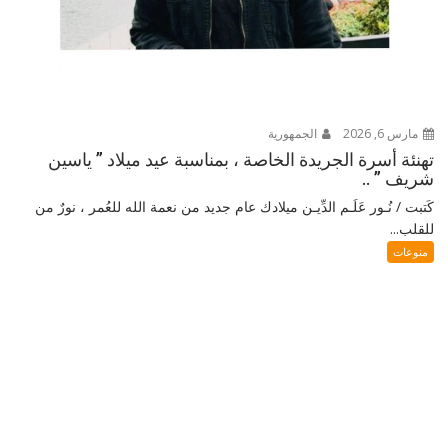
مارس 6, 2026
الجمهورية
تهنئة أسرة الجريدة الخاصة ، بمناسبة عيد ميلاد ” ياسين
شريف ” ..
كَتبت / نُـور عَلَـم الدِّيـن ميلادك عام جديد من نعمة الله للعُمر ، نورٌ من
للقلب...
منوعات