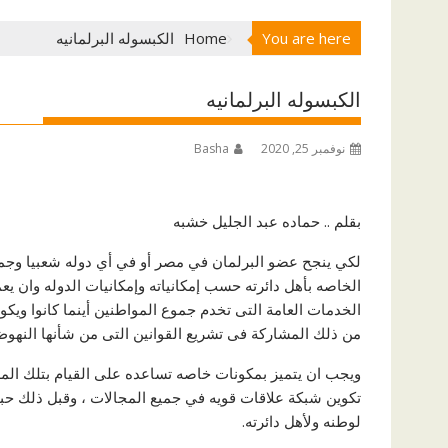
You are here
Home
الكبسوله البرلمانيه
الكبسوله البرلمانيه
نوفمبر 25, 2020
Basha
بقلم .. حماده عبد الجليل خشبه
لكي ينجح عضو البرلمان في مصر أو في أي دوله شعبيا وجماه
الخاصه بأهل دائرته حسب إمكانياته وإمكانيات الدوله وان ي
الخدمات العامة التى تخدم جموع المواطنين أينما كانوا وي
من ذلك المشاركة فى تشريع القوانين التى من شأنها النهوض
ويجب ان يتميز بمكونات خاصه تساعده على القيام بتلك المها
تكوين شبكة علاقات قويه في جميع المجالات ، وقبل ذلك حبه 
لوطنه ولأهل دائرته.