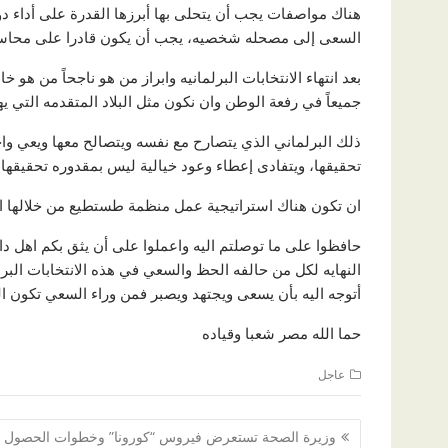
هناك مواصفات يجب أن يتحلى بها أبرزها القدرة على أداء د
السعى إلى مصحله شخصيه، يجب أن يكون قادرا على محاسبة 
بعد انتهاء الانتخابات البرلمانيه وابراز من هو ناجحاً من ه
جميعاً في رفعة الوطن وان نكون مثل البلاد المتقدمه التي ي
ذلك البرلماني الذي يتصارح مع نفسه ويتصالح معها ويعي واجبا
تحقيقها، ويتفادى إعطاء وعود خيالية ليس بمقدوره تحقيقها،
ان تكون هناك استراتيجية عمل منظمة طستطيع من خلالها ال
حافظوا على ما توصلتم اليه واعملوا على أن يثق بكم اهل دائر
النهايه لكل من حالفه الحظ والسعي في هذه الانتخابات البرلم
أتوجه اليه بأن يسعى ويجتهد ويصبر فمن وراء السعي تكون ال
حما الله مصر شعبا وقياده
عاجل
تصفّح
وزيرة الصحة تستعرض فيروس “كورونا” وخطوات الحصول 