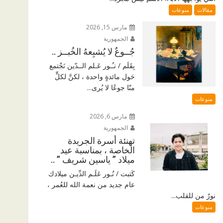
مقالات
منوعات
مارس 15, 2026
الجمهورية
جُــوعٌ لا يُشبِعهُ الخُبــز ..
بِقَلَم / نـُـور عَـلم الــدّين نَجْتمع
حَول مائدةٍ واحدة ، لكنَّ لكلٍّ
منّا جوعًا لا يُرى...
منوعات
مارس 6, 2026
الجمهورية
تهنئة أسرة الجريدة
الخاصة ، بمناسبة عيد
ميلاد ” ياسين شريف ” ..
كَتبت / نُـور عَلَـم الدِّيـن ميلادك
عام جديد من نعمة الله للعُمر ،
نورٌ من للقلب...
منوعات