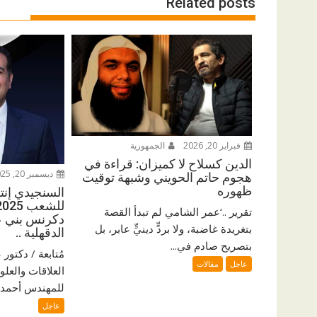
Related posts
فبراير 20, 2026
الجمهورية
الدين كسلاح لا كميزان: قراءة في
ديسمبر 20, 2025
هجوم حاتم الحويني وشبهة توقيت
ظهوره
السنجيدي إنتزع
تقرير ..‘عمر الشامي لم تبدأ القصة
دكرنس بني ع
بتغريدة غاضبة، ولا بردٍّ دينيٍّ عابر، بل
الدقهلية ..
بتصريح صادم في...
مُتابعة / دكتو
عاجل
مقالات
العلاقات والعلو
للمهندس أحمد ا
عاجل