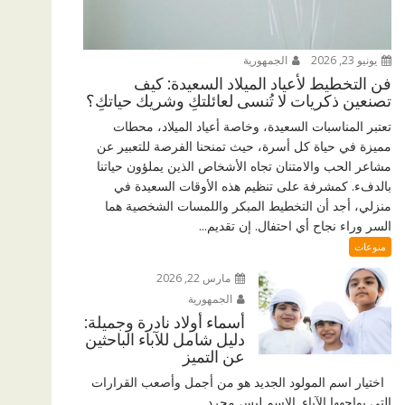
يونيو 23, 2026
الجمهورية
فن التخطيط لأعياد الميلاد السعيدة: كيف
تصنعين ذكريات لا تُنسى لعائلتكِ وشريك حياتكِ؟
تعتبر المناسبات السعيدة، وخاصة أعياد الميلاد، محطات
مميزة في حياة كل أسرة، حيث تمنحنا الفرصة للتعبير عن
مشاعر الحب والامتنان تجاه الأشخاص الذين يملؤون حياتنا
بالدفء. كمشرفة على تنظيم هذه الأوقات السعيدة في
منزلي، أجد أن التخطيط المبكر واللمسات الشخصية هما
السر وراء نجاح أي احتفال. إن تقديم...
منوعات
مارس 22, 2026
الجمهورية
أسماء أولاد نادرة وجميلة:
دليل شامل للآباء الباحثين
عن التميز
اختيار اسم المولود الجديد هو من أجمل وأصعب القرارات
التي يواجهها الآباء. الاسم ليس مجرد...