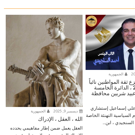
الجمهورية
 ثقة المواطنين نائباً
للشعب 2025 ، الدائرة الخامسة
بيد شربين محافظة
ر علي إسماعيل إستشاري
ديسمبر 9, 2025
الجمهورية
م السياسية التهنئة الخاصة
الله ، العقل ، الإدراك
لسنجيدي ، ابن...
العقل يعمل ضمن إطار مفاهيمي يحدده
الإدراك البشري ، فهو لا يستطيع فرض