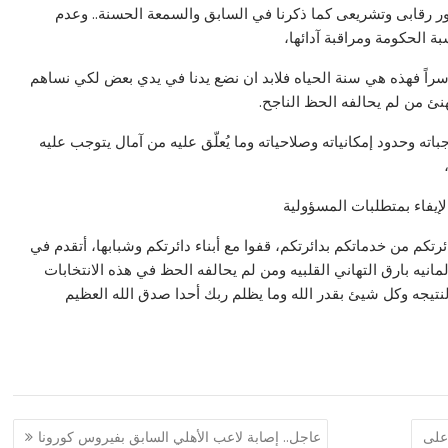
ور رقابى وتشريعى كما ذكرنا في السابق والسمعة الحسنة.. وعدم
الحكومة ومراقبة آدائها،
و خاسراً فهذه هي سنة الحياه فلابد ان نضع يدنا في يدي بعض لكي نساهم
هنئ من لم يحالفه الحظ الناجح.
ته وحدود إمكانياته وصلاحياته وما يُعلّق عليه من آمال يتوجب عليه
إيفاء بمتطلبات المسؤولية
تكم من خدماتكم بدائرتكم، قفوا مع أبناء دائرتكم وشبابها، أتقدم في
انيه بارق التهاني القلبيه ومن لم يحالفه الحظ في هذه الانتخابات
نتيجه وكل شيئ بقدر الله وما يظلم ربك أحدا صدق الله العظيم
على
عاجل.. إصابة لاعب الأهلي السابق بفيروس كورونا