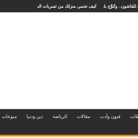
ان الصخرة الدولي للفاشون.. وتُتوَّج بلقب أفضل مصممة أزياء لعام 2026
كيف تحمي منزلك من تسربات المياه
ات
فنون وأدب
مقالات
الرياضة
دين ودنيا
منوعات