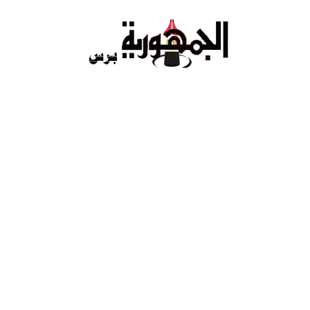
Ski
t
conten