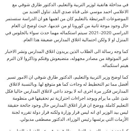
في مداخلة هاتفية لوزير التربية والتعليم، الدكتور طارق شوقي مع
الاعلامي احمد موسي على قناة صدي البلد. تناول العديد من
الموضوعات المرتبطة بالتعليم كان من اهمها هو ان الدراسة ستستمر
حال وجود موجة ثانية من كورونا او من عدمها، حيث اوضح ان العام
الدراسي 2020-2021 سيتم استكماله مهما حدث سواء بالجلوس في
المنزل او لا ولكن احتمالية اغلاق المدارس ضعيفة هذا العام.
كما وجه رسالة الى الطلاب الذين يريدون اغلاق المدارس ونشر الاخبار
غير الموثوقة من مصادر مجهوله، متضيعوش وقتكم وذاكروا لان الترم
هيتم استكماله.
كما اوضح وزير التربية والتعليم، الدكتور طارق شوقي ان الامور تسير
أفضل مما تم التخطيط له وجاءت كما هو متوقع لها. وبالنسبة لاغلاق
المدارس فكرر مرة اخرى انه لا يوجد داعي لاغلاق المدارس حاليا فكل
شئ على ما يرام ويوجد اجراءات احترازية تم تحقيقها في منظومة
التعليم كاملة. ووضح ان قرار اغلاق المدارس حال وجود جائحة حقيقة
ليس بيد الوزير اي انه ليس قرار وزارة ولكنه قرار دولة تقرره لجنة
الأزمات التي يرئسها رئيس الوزراء، الدكتور مصطفى مدبولي.
كما تحدث وزير التربية والتعليم، طارق شوقي عن القنوات التعليمية