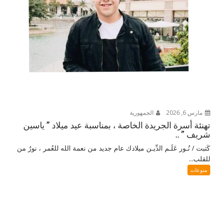
مارس 6, 2026
الجمهورية
تهنئة أسرة الجريدة الخاصة ، بمناسبة عيد ميلاد ” ياسين
شريف ” ..
كَتبت / نُـور عَلَـم الدِّيـن ميلادك عام جديد من نعمة الله للعُمر ، نورٌ من
للقلب...
منوعات