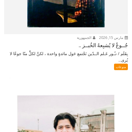
مارس 15, 2026
الجمهورية
جُــوعٌ لا يُشبِعهُ الخُبــز ..
بِقَلَم / نـُـور عَـلم الــدّين نَجْتمع حَول مائدةٍ واحدة ، لكنَّ لكلٍّ منّا جوعًا لا
يُرى...
منوعات