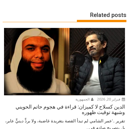
Related posts
فبراير 20, 2026
الجمهورية
الدين كسلاح لا كميزان: قراءة في هجوم حاتم الحويني
وشبهة توقيت ظهوره
تقرير ..‘عمر الشامي لم تبدأ القصة بتغريدة غاضبة، ولا بردٍّ دينيٍّ عابر،
بل بتصريح صادم في...