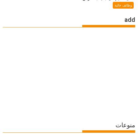
وظائف خالية
add
منوعات