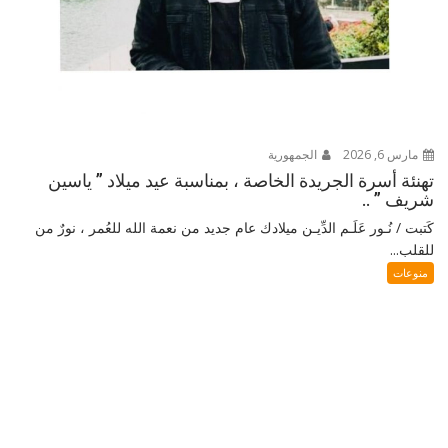
مارس 6, 2026
الجمهورية
تهنئة أسرة الجريدة الخاصة ، بمناسبة عيد ميلاد ” ياسين
شريف ” ..
كَتبت / نُـور عَلَـم الدِّيـن ميلادك عام جديد من نعمة الله للعُمر ، نورٌ من
للقلب...
منوعات