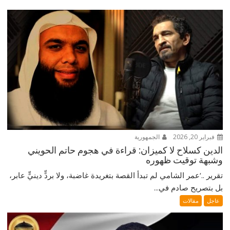
فبراير 20, 2026
الجمهورية
الدين كسلاح لا كميزان: قراءة في هجوم حاتم الحويني
وشبهة توقيت ظهوره
تقرير ..‘عمر الشامي لم تبدأ القصة بتغريدة غاضبة، ولا بردٍّ دينيٍّ عابر،
بل بتصريح صادم في...
عاجل
مقالات