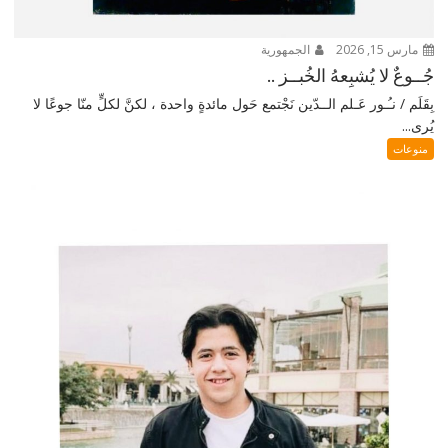
مارس 15, 2026
الجمهورية
جُــوعٌ لا يُشبِعهُ الخُبــز ..
بِقَلَم / نـُـور عَـلم الــدّين نَجْتمع حَول مائدةٍ واحدة ، لكنَّ لكلٍّ منّا جوعًا لا
يُرى...
منوعات