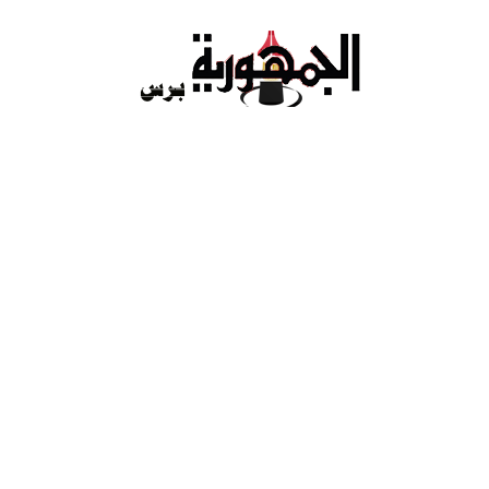
Ski
t
conten