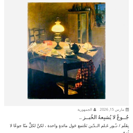
مارس 15, 2026
الجمهورية
جُــوعٌ لا يُشبِعهُ الخُبــز ..
بِقَلَم / نـُـور عَـلم الــدّين نَجْتمع حَول مائدةٍ واحدة ، لكنَّ لكلٍّ منّا جوعًا لا
يُرى...