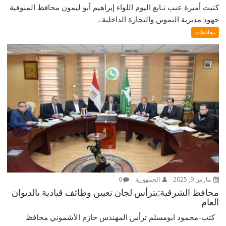
كتبت أميرة عنب تـابع اليوم اللواء إبراهيم أبو ليمون محافظ المنوفية
جهود مديرية التموين والتجارة الداخلية...
محافظات
مارس 9, 2025
الجمهورية
0
محافظ الشرقية:يترأس لجان تعيين وظائف قيادية بالديوان
العام
كتب-محمود ابومسلم ترأس المهندس حازم الأشموني محافظ