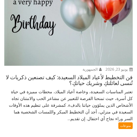
يونيو 23, 2026
الجمهورية
فن التخطيط لأعياد الميلاد السعيدة: كيف تصنعين ذكريات لا
تُنسى لعائلتكِ وشريك حياتكِ؟
تعتبر المناسبات السعيدة، وخاصة أعياد الميلاد، محطات مميزة في حياة
كل أسرة، حيث تمنحنا الفرصة للتعبير عن مشاعر الحب والامتنان تجاه
الأشخاص الذين يملؤون حياتنا بالدفء. كمشرفة على تنظيم هذه الأوقات
السعيدة في منزلي، أجد أن التخطيط المبكر واللمسات الشخصية هما
السر وراء نجاح أي احتفال. إن تقديم...
منوعات