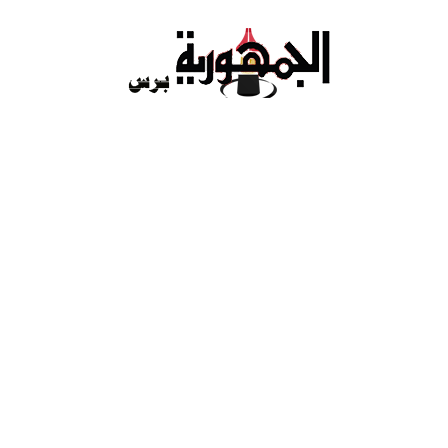
Ski
t
conten