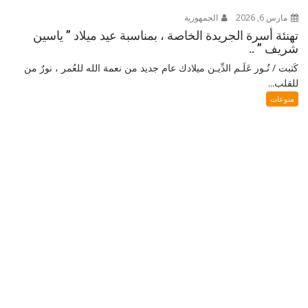
مارس 6, 2026
الجمهورية
تهنئة أسرة الجريدة الخاصة ، بمناسبة عيد ميلاد ” ياسين
شريف ” ..
كَتبت / نُـور عَلَـم الدِّيـن ميلادك عام جديد من نعمة الله للعُمر ، نورٌ من
للقلب...
منوعات