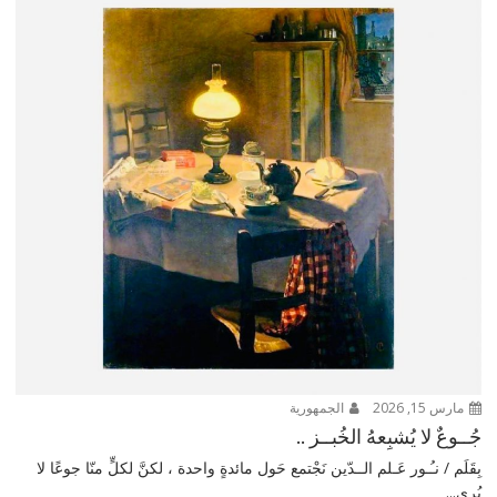
مارس 15, 2026
الجمهورية
جُــوعٌ لا يُشبِعهُ الخُبــز ..
بِقَلَم / نـُـور عَـلم الــدّين نَجْتمع حَول مائدةٍ واحدة ، لكنَّ لكلٍّ منّا جوعًا لا
يُرى...