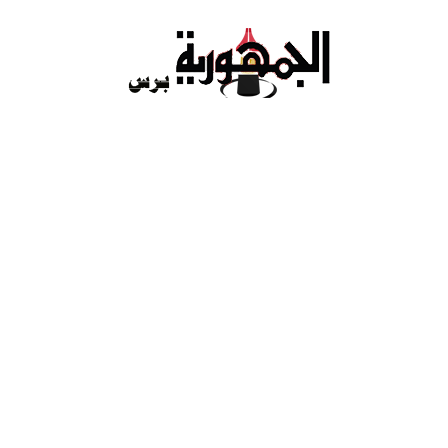
Ski
t
conten