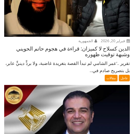
فبراير 20, 2026
الجمهورية
الدين كسلاح لا كميزان: قراءة في هجوم حاتم الحويني
وشبهة توقيت ظهوره
تقرير ..‘عمر الشامي لم تبدأ القصة بتغريدة غاضبة، ولا بردٍّ دينيٍّ عابر،
بل بتصريح صادم في...
عاجل
مقالات