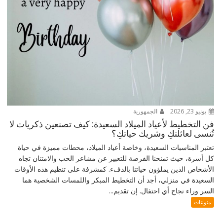
يونيو 23, 2026
الجمهورية
فن التخطيط لأعياد الميلاد السعيدة: كيف تصنعين ذكريات لا
تُنسى لعائلتكِ وشريك حياتكِ؟
تعتبر المناسبات السعيدة، وخاصة أعياد الميلاد، محطات مميزة في حياة
كل أسرة، حيث تمنحنا الفرصة للتعبير عن مشاعر الحب والامتنان تجاه
الأشخاص الذين يملؤون حياتنا بالدفء. كمشرفة على تنظيم هذه الأوقات
السعيدة في منزلي، أجد أن التخطيط المبكر واللمسات الشخصية هما
السر وراء نجاح أي احتفال. إن تقديم...
منوعات