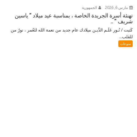
مارس 6, 2026
الجمهورية
تهنئة أسرة الجريدة الخاصة ، بمناسبة عيد ميلاد ” ياسين
شريف ” ..
كَتبت / نُـور عَلَـم الدِّيـن ميلادك عام جديد من نعمة الله للعُمر ، نورٌ من
للقلب...
منوعات