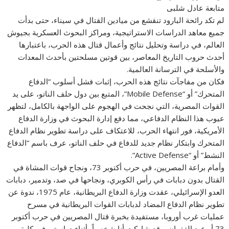
متابعة عادل شلبى
لم تكد رائحة البارود تنقشع من ميادين القتال في سيناء، حتى بدأت
جميع معاهد الدراسات الاستراتيجية، ومراكز البحوث العسكرية بجيوش
العالم، في دراسة وتحليل نتائج وأعمال قتال هذه الحرب، باعتبارها
أحدث حروب التاريخ المعاصر، بين قوتين مسلحتين بأحدث المعدات
والأسلحة في الترسانة العالمية.
فكان من مفاجآت نتائج هذه الحرب، إثبات فشل أسلوب “الدفاع
المتحرك” أو “Mobile Defense”، المتبع بين دول حلف الناتو، على يد
القوات المصرية، التي نجحت في الهجوم على الواجهة بالكامل، لتظهر
عيوب هذا النظام الدفاعي، مما دفع إدارة البحوث في وزارة الدفاع
الأمريكية، فور انتهاء الحرب، للاعتكاف على دراسة تطوير نظام الدفاع
المتحرك وابتكار نظام جديد للدفاع في حلف الناتو، عرف باسم “الدفاع
النشط” أو “Active Defense”.
وأمام براعة المصريين، في حرب أكتوبر 73، ونجاح قوات المشاة في
القتال بدون دبابات في رأس الكوبري، ونجاحها في صد، وتدمير، دبابات
العدو الإسرائيلي، عقدت وزارة الدفاع البريطانية، عام 1975، ندوة عن
تطوير نظام الدفاع المضاد لدبابات القوات البريطانية في مسرح
عمليات غرب أوروبا، مستفيدة بخبرة قتال المصريين في حرب أكتوبر
73 أو عيد الغفران، وقد شاركت أنا شخصياً، أثناء دراستي في كلية