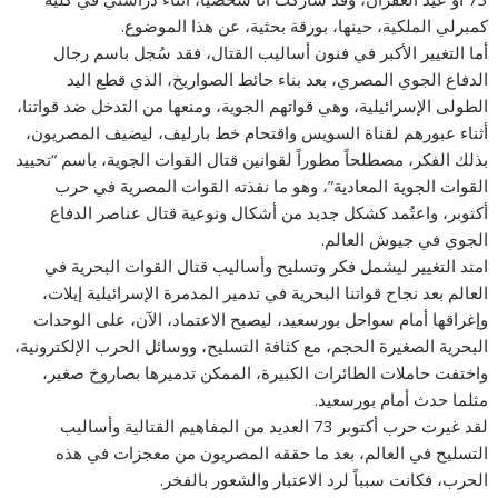
كمبرلي الملكية، حينها، بورقة بحثية، عن هذا الموضوع.
أما التغيير الأكبر في فنون أساليب القتال، فقد سُجل باسم رجال
الدفاع الجوي المصري، بعد بناء حائط الصواريخ، الذي قطع اليد
الطولى الإسرائيلية، وهي قواتهم الجوية، ومنعها من التدخل ضد قواتنا،
أثناء عبورهم لقناة السويس واقتحام خط بارليف، ليضيف المصريون،
بذلك الفكر، مصطلحاً مطوراً لقوانين قتال القوات الجوية، باسم “تحييد
القوات الجوية المعادية”، وهو ما نفذته القوات المصرية في حرب
أكتوبر، واعتُمد كشكل جديد من أشكال ونوعية قتال عناصر الدفاع
الجوي في جيوش العالم.
امتد التغيير ليشمل فكر وتسليح وأساليب قتال القوات البحرية في
العالم بعد نجاح قواتنا البحرية في تدمير المدمرة الإسرائيلية إيلات،
وإغراقها أمام سواحل بورسعيد، ليصبح الاعتماد، الآن، على الوحدات
البحرية الصغيرة الحجم، مع كثافة التسليح، ووسائل الحرب الإلكترونية،
واختفت حاملات الطائرات الكبيرة، الممكن تدميرها بصاروخ صغير،
مثلما حدث أمام بورسعيد.
لقد غيرت حرب أكتوبر 73 العديد من المفاهيم القتالية وأساليب
التسليح في العالم، بعد ما حققه المصريون من معجزات في هذه
الحرب، فكانت سبباً لرد الاعتبار والشعور بالفخر.