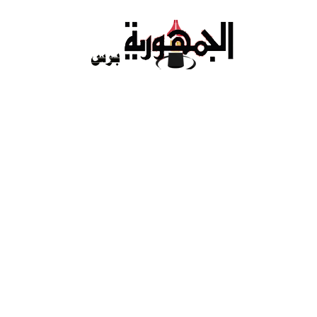
Ski
t
conten