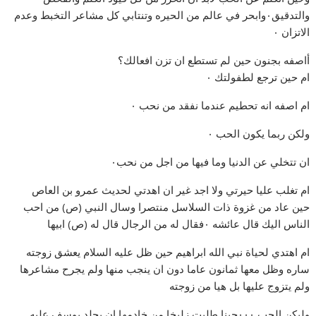
والتدقيق٠وابحر في عالم من الحيره وتنتابي كل مشاعر التخبط وعدم
الاتزان ٠
أاصفه بجنون حين لم تستطع ان تزن افعالك؟
ام حين ترجع لطفولتك ٠
ام اصفه انه تحطيم عندما نفقد من نحب ٠
ولكن ربما يكون الحب ٠
ان تتخلي عن الدنيا وما فيها من اجل من نحب٠
ام تغلب عليا حيرتي ولا اجد غير ان اهدتي لحديث عمرو بن العاص
حين عاد من غزوة ذات السلاسل منتصرا وسال النبي (ص) من احب
الناس اليك قال عائشه ٠فقال له من الرجال قال له (ص) ابيها
ام اهتدي لحياة نبي الله ابراهيم حين ظل عليه السلام يعشق زوجته
ساره وظل معها ثمانون عاما دون ان ينجب منها ولم يجرح مشاعرها
ولم يتزوج عليها بل هيا من زوجته
وليكن الحب ٠٠٠حينا طلبت زليخا من خادمها ان يجلد يوسف عليه