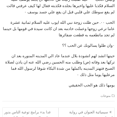
السلام فكذبا عليها واخبرها بجلده فكذبته فقال لها كيف عرفتي قالت
لم يقع سوطك علي قلبي قبل ان يقع علي جسد يوسف ٠
الحب ٠٠. حين ظلت زوجة نبي الله ايوب عليه السلام ثمانية عشرة
عاما ترعي زوجها وعملت خادمه بعد ان كانت سيدة في قومها بل حينما
لم تجد ماتطعمه به قطعت ضفائرها
٠وان ظلوا يسالونك عن الحب ؟؟
حينها انشد لهم انشودة بلال عندما عاد الي المدينه المنوره بعد ان
تركها بعد وفاته (ص) وطلب منه الحسين رضي الله عنه ان ياذن لصلاة
الصبح فتهتز المدينه باكملها من شدة البكاء شوقا لرسول الله فما
مرعليها يوما مثل ذلك ٠
يومها ذلك هو الحب الحقيقي
منوعات
تصفّح
سيميائية العنوان في رواية
غدا بدء برامج توعية الناس بدور