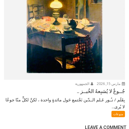
مارس 15, 2026
الجمهورية
جُــوعٌ لا يُشبِعهُ الخُبــز ..
بِقَلَم / نـُـور عَـلم الــدّين نَجْتمع حَول مائدةٍ واحدة ، لكنَّ لكلٍّ منّا جوعًا
لا يُرى...
منوعات
LEAVE A COMMENT