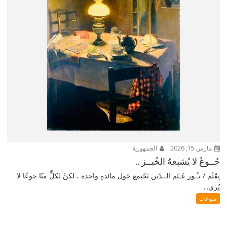
مارس 15, 2026
الجمهورية
جُــوعٌ لا يُشبِعهُ الخُبــز ..
بِقَلَم / نـُـور عَـلم الــدّين نَجْتمع حَول مائدةٍ واحدة ، لكنَّ لكلٍّ منّا جوعًا لا
يُرى...
منوعات