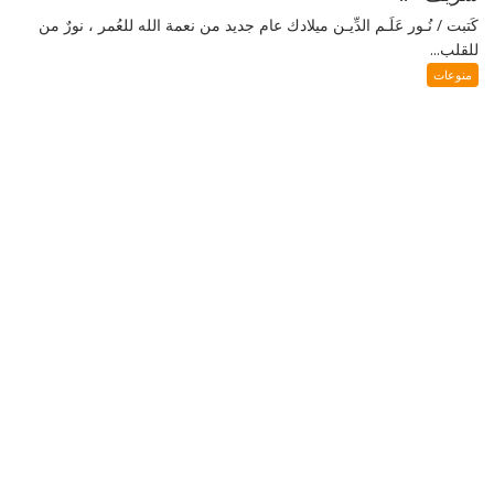
كَتبت / نُـور عَلَـم الدِّيـن ميلادك عام جديد من نعمة الله للعُمر ، نورٌ من
للقلب...
منوعات