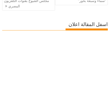
المقالات
“سماء وسبعة بحور”
مجلس الشيوخ بقنوات التلفزيون
المصري
اسفل المقالة اعلان