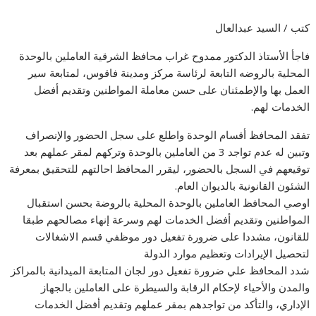
كتب / السيد عبدالعال
فاجأ الأستاذ الدكتور ممدوح غراب محافظ الشرقية العاملين بالوحدة
المحلية بالروضه التابعة لرئاسة مركز ومدينة فاقوس، لمتابعة سير
العمل بها والإطمئنان على حسن معاملة المواطنين وتقديم أفضل
الخدمات لهم.
تفقد المحافظ أقسام الوحدة واطلع على سجل الحضور والإنصراف
وتبين له عدم تواجد 3 من العاملين بالوحدة وتركهم لمقر عملهم بعد
توقيعهم في السجل بالحضور، ليقرر المحافظ احالتهم للتحقيق بمعرفة
الشئون القانونية بالديوان العام.
اوصي المحافظ العاملين بالوحدة المحلية بالروضة بحسن استقبال
المواطنين وتقديم أفضل الخدمات لهم وسرعة إنهاء مصالحهم طبقا
للقانون، مشددا على ضرورة تفعيل دور موظفي قسم الاشغالات
لتحصيل الإيرادات وتعظيم موارد الدولة
شدد المحافظ علي ضرورة تفعيل دور لجان المتابعة الميدانية بالمراكز
والمدن والأحياء لإحكام الرقابة والسيطرة على العاملين بالجهاز
الإداري، والتأكد من تواجدهم بمقر عملهم وتقديم أفضل الخدمات