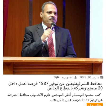
مارس 10, 2025
الجمهورية
0
محافظ الشرقية:يعلن عن توفير 1837 فرصة عمل داخل
20 مصنع وشركة بالقطاع الخاص
كتب-محمود ابومسلم أعلن المهندس حازم الأشموني محافظ الشرقية
عن توفير 1837 فرصه عمل داخل 20...
وظائف خالية