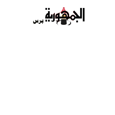
Ski
t
conten