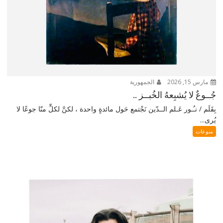
مارس 15, 2026
الجمهورية
جُــوعٌ لا يُشبِعهُ الخُبــز ..
بِقَلَم / نـُـور عَـلم الــدّين نَجْتمع حَول مائدةٍ واحدة ، لكنَّ لكلٍّ منّا جوعًا لا
يُرى...
منوعات