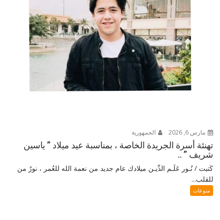
مارس 6, 2026
الجمهورية
تهنئة أسرة الجريدة الخاصة ، بمناسبة عيد ميلاد ” ياسين
شريف ” ..
كَتبت / نُـور عَلَـم الدِّيـن ميلادك عام جديد من نعمة الله للعُمر ، نورٌ من
للقلب...
منوعات