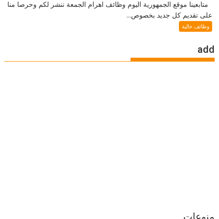
متابعينا موقع الجمهورية اليوم وظائف اهرام الجمعة ننشر لكم وحرصا منا
على تقديم كل جديد بخصوص...
وظائف خالية
add
منوعات