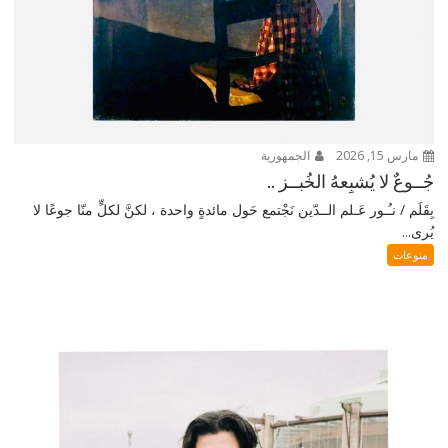
مارس 15, 2026
الجمهورية
جُــوعٌ لا يُشبِعهُ الخُبــز ..
بِقَلَم / نـُـور عَـلم الــدّين نَجْتمع حَول مائدةٍ واحدة ، لكنَّ لكلٍّ منّا جوعًا لا
يُرى...
منوعات