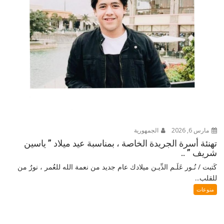
مارس 6, 2026
الجمهورية
تهنئة أسرة الجريدة الخاصة ، بمناسبة عيد ميلاد ” ياسين
شريف ” ..
كَتبت / نُـور عَلَـم الدِّيـن ميلادك عام جديد من نعمة الله للعُمر ، نورٌ من
للقلب...
منوعات