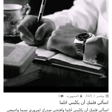
نوفمبر 1, 2025
الجمهورية
0
اسألي قلمكِ أن يكتُبني حُلما
اسألي قلمكِ أن يكتُبني حُلما وافتحي صدركِ لمروري نسما واجمعي