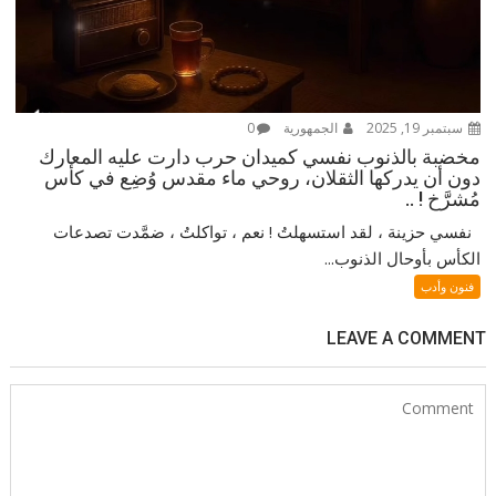
سبتمبر 19, 2025
الجمهورية
0
مخضبة بالذنوب نفسي كميدان حرب دارت عليه المعارك
دون أن يدركها الثقلان، روحي ماء مقدس وُضِع في كأس
مُشرَّخ ! ..
نفسي حزينة ، لقد استسهلتُ ! نعم ، تواكلتُ ، ضمَّدت تصدعات
الكأس بأوحال الذنوب...
فنون وأدب
LEAVE A COMMENT