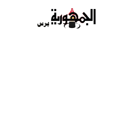
Ski
t
conten