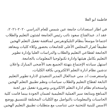
فاطمة ابو العلا
في اطار استعدادات جامعة عين شمس للعام الدراسي ٢٠٢٠-٢٠٢١،
عقد ا.د. عبدالفتاح سعود نائب رئيس الجامعة لشئون التعليم والطلاب
اجتماعا موسعاً بنظام التليكونفرنس لمناقشة تفعيل التعلم الهجين
تطبيقاً لقرار المجلس الأعلى للجامعات بحضور وكلاء كليات ومعاهد
الجامعة لقطاعي التعليم والطلاب والدراسات العليا وإدارة تطوير
التعليم بكامل هيئتها وادارة تكنولوجيا المعلومات بالجامعة.
استهل سيادته الإجتماع بتهنئة الجميع بعيد الأضحى المبارك واعلان
تدشين نظام ادارة التعلم الالكتروني بكافة الكليات،
واستعرضت ا.د. مني عبدالعال المدير التنفيذي لادارة تطوير التعليم
التابعة لقطاع التعليم والطلاب سياسات ونظم تطبيق التعلم الهجين
واستخدام نظام ادارة التعلم الالكتروني وضرورة تفعيل دور لجنة
المناهج ومتابعة سير العملية التعليمية لضمان الجودة بينما قامت كلية
الحاسبات والمعلومات بالتواصل مع الكليات المختلفة للتنسيق ووضع
الاسس للبنية للتحتية حتى تتناسب مع متطلبات تطبيق التعليم الهجين.