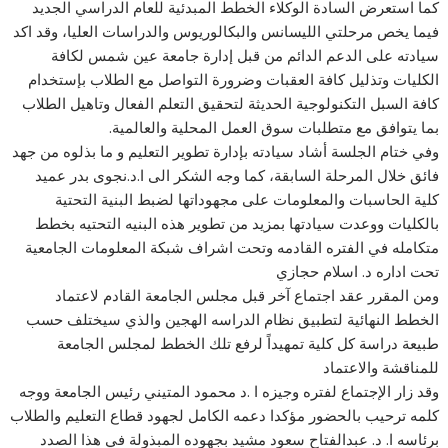
كما استعرض السادة الوكلاء الخطط المبدئية للعام الدراسي الجديد
فيما يخص مرحلتي الليسانس والبكالوريوس والدراسات العليا، وقد اكد
سيادته على الدعم الدائم من قبل إدارة جامعة عين شمس لكافة
الكليات وتذليل كافة العقبات وضرورة التواصل مع الطلاب بإستخدام
كافة السبل التكنولوجية الحديثة لتحقيق التعلم الفعال وتاهيل الطلاب
بما يتوافق مع متطلبات سوق العمل المحلية والعالمية.
وفي ختام الجلسة أشاد سيادته بإدارة تطوير التعليم و ما بذلوه من جهد
فائق خلال المرحلة السابقة، كما وجه الشكر الى ا.د.نجوى بدر عميد
كلية الحاسبات والمعلومات على مجهوداتها لضبط البنية التحتية
بالكليات ووعدت سيادتها بمزيد من تطوير هذه البنيه التحتيه بخطط
متكامله في الفتره القادمه وتحت اشراف شبكة المعلومات الجامعية
تحت اداره د. اسلام حجازي
ومن المقرر عقد اجتماع آخر قبل مجلس الجامعة القادم لاعتماد
الخطط النهائية لتطبيق نظام الدراسه الهجين والذي سيختلف حسب
طبيعة دراسة كل كلية تمهيداً لرفع تلك الخطط لمجلس الجامعة
للمناقشة والاعتماد
وقد زار الإجتماع لفتره وجيزه ا .د محمود المتيني رئيس الجامعة ووجه
كلمه ترحيب بالحضور مؤكدا دعمه الكامل لجهود قطاع التعليم والطلاب
برئاسه ا. د. عبدالفتاح سعود مشيد بجهوده المبذولة في هذا الصدد