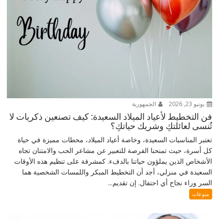
يونيو 23, 2026
الجمهورية
فن التخطيط لأعياد الميلاد السعيدة: كيف تصنعين ذكريات لا
تُنسى لعائلتكِ وشريك حياتكِ؟
تعتبر المناسبات السعيدة، وخاصة أعياد الميلاد، محطات مميزة في حياة
كل أسرة، حيث تمنحنا الفرصة للتعبير عن مشاعر الحب والامتنان تجاه
الأشخاص الذين يملؤون حياتنا بالدفء. كمشرفة على تنظيم هذه الأوقات
السعيدة في منزلي، أجد أن التخطيط المبكر واللمسات الشخصية هما
السر وراء نجاح أي احتفال. إن تقديم...
منوعات