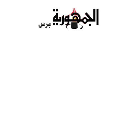
Ski
t
conten