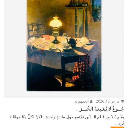
مارس 15, 2026
الجمهورية
جُــوعٌ لا يُشبِعهُ الخُبــز ..
بِقَلَم / نـُـور عَـلم الــدّين نَجْتمع حَول مائدةٍ واحدة ، لكنَّ لكلٍّ منّا جوعًا لا
يُرى...