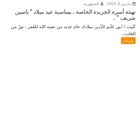
مارس 6, 2026
الجمهورية
تهنئة أسرة الجريدة الخاصة ، بمناسبة عيد ميلاد ” ياسين
شريف ” ..
كَتبت / نُـور عَلَـم الدِّيـن ميلادك عام جديد من نعمة الله للعُمر ، نورٌ من
للقلب...
منوعات