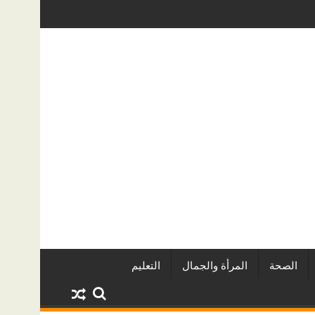
يين وأبرز المشروعات
دينا أبو ضيف تتألق في مهرجان الصخرة الدول
الصحة
المرأة والجمال
التعليم