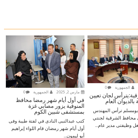
الجمهورية
0
مارس 2, 2025
الجمهورية
0
ية:يترأس لجان تعيين
في أول أيام شهر رمضا محافظ
بالديوان العام
المنوفية يزور مصابي غزة
ومسلم ترأس المهندس
بمستشفى شبين الكوم
 محافظ الشرقية لجنتي
كتب عبدالنبى النادى في لفتة طيبة وفى
غل وظيفتى مدير عام...
أول أيام شهر رمضان قام اللواء إبراهيم
أبو ليمون...