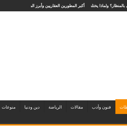
 الانزلاق الغضروفي بالمنظار؟ ولماذا يختلف من مريض لآخر؟
أفضل شركات التطوير العقاري في مصر من URE | أكبر المطورين العقار
ات
فنون وأدب
مقالات
الرياضة
دين ودنيا
منوعات