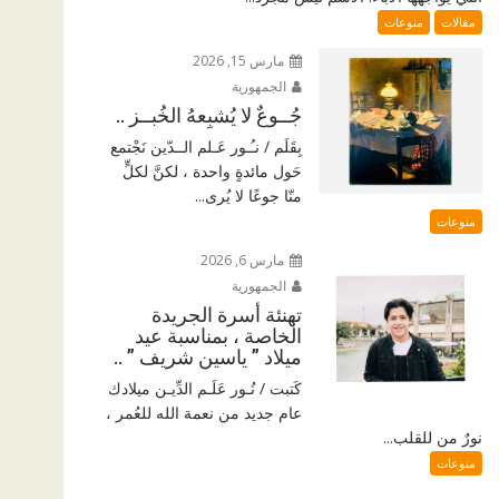
مقالات
منوعات
مارس 15, 2026
الجمهورية
جُــوعٌ لا يُشبِعهُ الخُبــز ..
بِقَلَم / نـُـور عَـلم الــدّين نَجْتمع
حَول مائدةٍ واحدة ، لكنَّ لكلٍّ
منّا جوعًا لا يُرى...
منوعات
مارس 6, 2026
الجمهورية
تهنئة أسرة الجريدة
الخاصة ، بمناسبة عيد
ميلاد ” ياسين شريف ” ..
كَتبت / نُـور عَلَـم الدِّيـن ميلادك
عام جديد من نعمة الله للعُمر ،
نورٌ من للقلب...
منوعات