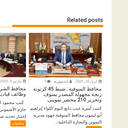
Related posts
مارس 9, 2025
أبريل 26, 2025
الجمهورية
0
محافظ الشرق
محافظ المنوفية : ضبط 45 كرتونة
وظائف قيادية 
رنجة مجهولة المصدر بمنوف
وتحرير 210 محضر تموينى
كتب-محمود اب
كتبت أميرة عنب تـابع اليوم اللواء إبراهيم
حازم الأشموني
أبو ليمون محافظ المنوفية جهود مديرية
إختبار تجديد ش
التموين والتجارة الداخلية...
محافظات