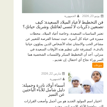
يونيو 23, 2026
الجمهورية
فن التخطيط لأعياد الميلاد السعيدة: كيف
تصنعين ذكريات لا تُنسى لعائلتكِ وشريك حياتكِ؟
تعتبر المناسبات السعيدة، وخاصة أعياد الميلاد، محطات
مميزة في حياة كل أسرة، حيث تمنحنا الفرصة للتعبير عن
مشاعر الحب والامتنان تجاه الأشخاص الذين يملؤون حياتنا
بالدفء. كمشرفة على تنظيم هذه الأوقات السعيدة في
منزلي، أجد أن التخطيط المبكر واللمسات الشخصية هما
السر وراء نجاح أي احتفال. إن تقديم...
منوعات
مارس 22, 2026
الجمهورية
أسماء أولاد نادرة وجميلة:
دليل شامل للآباء الباحثين
عن التميز
اختيار اسم المولود الجديد هو من أجمل وأصعب القرارات
التي يواجهها الآباء. الاسم ليس مجرد...