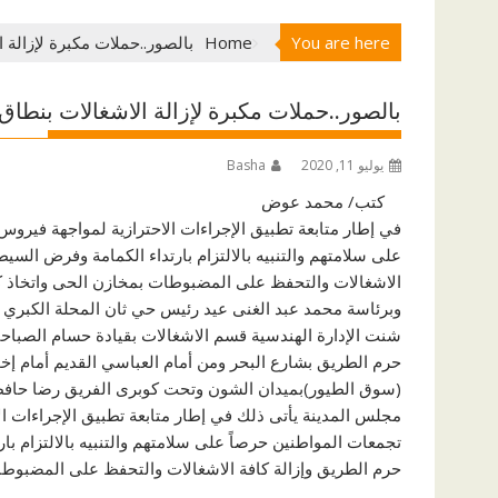
You are here
Home
بالصور..حملات مكبرة لإزالة 
بالصور..حملات مكبرة لإزالة الاشغالات بنطاق
يوليو 11, 2020
Basha
كتب/ محمد عوض
في إطار متابعة تطبيق الإجراءات الاحترازية لمواجهة فيرو
على سلامتهم والتنبيه بالالتزام بارتداء الكمامة وفرض السي
الاشغالات والتحفظ على المضبوطات بمخازن الحى واتخاذ كافة
وبرئاسة محمد عبد الغنى عيد رئيس حي ثان المحلة الكبري
شنت الإدارة الهندسية قسم الاشغالات بقيادة حسام الصباح
حرم الطريق بشارع البحر ومن أمام العباسي القديم أمام إخ
(سوق الطيور)بميدان الشون وتحت كوبرى الفريق رضا حافظ
مجلس المدينة يأتى ذلك في إطار متابعة تطبيق الإجراءات ا
تجمعات المواطنين حرصاً على سلامتهم والتنبيه بالالتزام ب
حرم الطريق وإزالة كافة الاشغالات والتحفظ على المضبوطات 