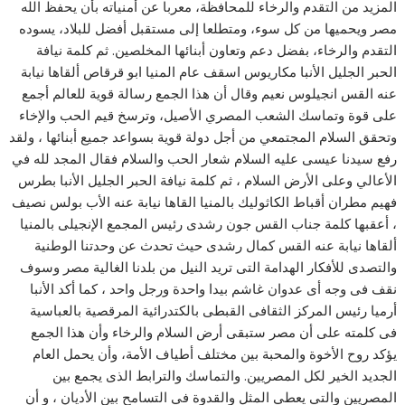
المزيد من التقدم والرخاء للمحافظة، معربا عن أمنياته بأن يحفظ الله
مصر ويحميها من كل سوء، ومتطلعا إلى مستقبل أفضل للبلاد، يسوده
التقدم والرخاء، بفضل دعم وتعاون أبنائها المخلصين. ثم كلمة نيافة
الحبر الجليل الأنبا مكاريوس اسقف عام المنيا ابو قرقاص ألقاها نيابة
عنه القس انجيلوس نعيم وقال أن هذا الجمع رسالة قوية للعالم أجمع
على قوة وتماسك الشعب المصري الأصيل، وترسخ قيم الحب والإخاء
وتحقق السلام المجتمعي من أجل دولة قوية بسواعد جميع أبنائها ، ولقد
رفع سيدنا عيسى عليه السلام شعار الحب والسلام فقال المجد لله في
الأعالي وعلى الأرض السلام ، ثم كلمة نيافة الحبر الجليل الأنبا بطرس
فهيم مطران أقباط الكاثوليك بالمنيا القاها نيابة عنه الأب بولس نصيف
، أعقبها كلمة جناب القس جون رشدى رئيس المجمع الإنجيلى بالمنيا
ألقاها نيابة عنه القس كمال رشدى حيث تحدث عن وحدتنا الوطنية
والتصدى للأفكار الهدامة التى تريد النيل من بلدنا الغالية مصر وسوف
نقف فى وجه أى عدوان غاشم بيدا واحدة ورجل واحد ، كما أكد الأنبا
أرميا رئيس المركز الثقافى القبطى بالكتدرائية المرقصية بالعباسية
فى كلمته على أن مصر ستبقى أرض السلام والرخاء وأن هذا الجمع
يؤكد روح الأخوة والمحبة بين مختلف أطياف الأمة، وأن يحمل العام
الجديد الخير لكل المصريين. والتماسك والترابط الذى يجمع بين
المصريين والتي يعطي المثل والقدوة في التسامح بين الأديان ، و أن