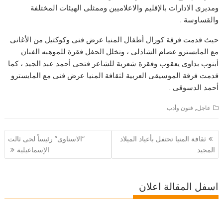
ومديرى الادارات بالإقليم والاعلاميين وممثلى الهيئات المختلفة
والقساوسة .
حيث قدمت فرقة كورال أطفال المنيا عرض فنى وكوكتيل من الأغانى
مع المايسترو عصام الشاذلى ، وتخلل الحفل فقرة للموهبه الفنان
أبنوب بداوى يعقوب وفقرة شعرية للشاعر فتحى أحمد عبد الجيد ، كما
قدمت فرقة الموسيقى العربية لثقافة المنيا عرض فنى مع المايسترو
أحمد الدسوقى .
,
عاجل
فنون وأدب
تصفّح
ثقافة المنيا تحتفل بأعياد الميلاد
“الاسناوى” رئيساً لحى ثالث
المقالات
المجيد
الإسماعيلية
اسفل المقالة اعلان