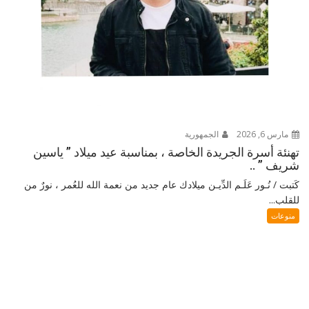
مارس 6, 2026
الجمهورية
تهنئة أسرة الجريدة الخاصة ، بمناسبة عيد ميلاد ” ياسين
شريف ” ..
كَتبت / نُـور عَلَـم الدِّيـن ميلادك عام جديد من نعمة الله للعُمر ، نورٌ من
للقلب...
منوعات