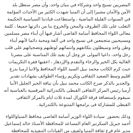
المصريين نسيج واحد وشركاء في بنيان واحد، وأن مصر ستظل بلد
الأمن والأمان مشيرا إلى أن المنيا شهدت الكثير من الأحداث المؤلمة
في السنوات القليلة الماضية ، واستطاعت قيادتنا السياسية الحكيمة
التغلب على تلك الظروف والمحن والخروج بنا من دائرتها جميعا ، كلمة
معالى اللواء المحافظ أسامة القاضى أشار فيها أن أبناء مصر مسلمين
ومسيحيين متجمعين في نسيج واحد في ألفة ومحبة دائما لأنهم أبناء
وطن واحد وسيظلون بتكاتفهم وانتمائهم لوطنهم وتضحياتهم على قلب
رجل واحد، داعيا المولى عز وجل أن يعيد تلك المناسبة على مصرنا
الغالية بكل الخير والرخاء والتقدم والإزدهار ، اعقبها فقرة التكريمات
حيث كرم الكاتب محمد نبيل السيد اللواء المحافظ والانبا ارميا بدرع
اقليم وسط الصعيد الثقافى وتكريم رؤساء الطوائف بشهادات تقدير
.والجدير بالذكر صرح الكاتب محمد نبيل بأن نيافة الحبر الجليل الأنبا
أرميا رئيس المركز الثقافى القبطى بالكتدرائية المرقسية بالعباسية أنه
سيقوم بإستضافة فرقة الكورال لمدة ثلاث ايام بالمركز الثقافى
القبطى للمشاركة فى برامجها المتنوعة بالكتدرائية .
وذلك بحضور سيادة اللواء الوزير أسامة القاضى محافظ المنياواللواء
أحمد جبريل السكرتير العام المساعد للمحافظة الأستاذ خالد إسماعيل
مدير عام فرع ثقافة المنيا ولفيف من القيادات التنفيذية للمحافظة