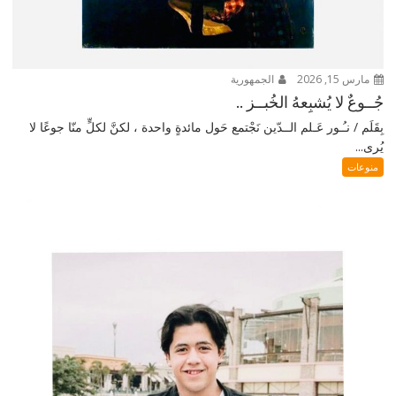
مارس 15, 2026
الجمهورية
جُــوعٌ لا يُشبِعهُ الخُبــز ..
بِقَلَم / نـُـور عَـلم الــدّين نَجْتمع حَول مائدةٍ واحدة ، لكنَّ لكلٍّ منّا جوعًا لا
يُرى...
منوعات