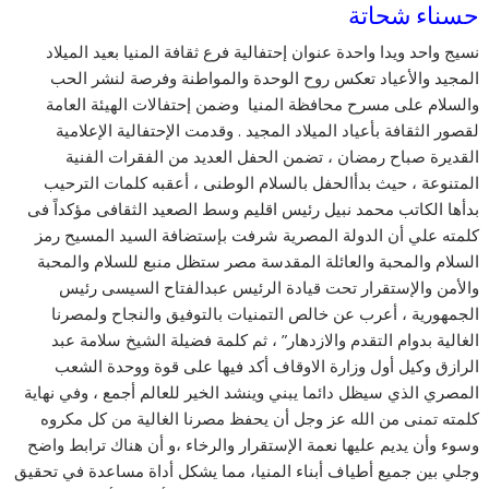
حسناء شحاتة
نسيج واحد ويدا واحدة عنوان إحتفالية فرع ثقافة المنيا بعيد الميلاد
المجيد والأعياد تعكس روح الوحدة والمواطنة وفرصة لنشر الحب
والسلام على مسرح محافظة المنيا وضمن إحتفالات الهيئة العامة
لقصور الثقافة بأعياد الميلاد المجيد . وقدمت الإحتفالية الإعلامية
القديرة صباح رمضان ، تضمن الحفل العديد من الفقرات الفنية
المتنوعة ، حيث بدأالحفل بالسلام الوطنى ، أعقبه كلمات الترحيب
بدأها الكاتب محمد نبيل رئيس اقليم وسط الصعيد الثقافى مؤكداً فى
كلمته علي أن الدولة المصرية شرفت بإستضافة السيد المسيح رمز
السلام والمحبة والعائلة المقدسة مصر ستظل منبع للسلام والمحبة
والأمن والإستقرار تحت قيادة الرئيس عبدالفتاح السيسى رئيس
الجمهورية ، أعرب عن خالص التمنيات بالتوفيق والنجاح ولمصرنا
الغالية بدوام التقدم والازدهار” ، ثم كلمة فضيلة الشيخ سلامة عبد
الرازق وكيل أول وزارة الاوقاف أكد فيها على قوة ووحدة الشعب
المصري الذي سيظل دائما يبني وينشد الخير للعالم أجمع ، وفي نهاية
كلمته تمنى من الله عز وجل أن يحفظ مصرنا الغالية من كل مكروه
وسوء وأن يديم عليها نعمة الإستقرار والرخاء ،و أن هناك ترابط واضح
وجلي بين جميع أطياف أبناء المنيا، مما يشكل أداة مساعدة في تحقيق