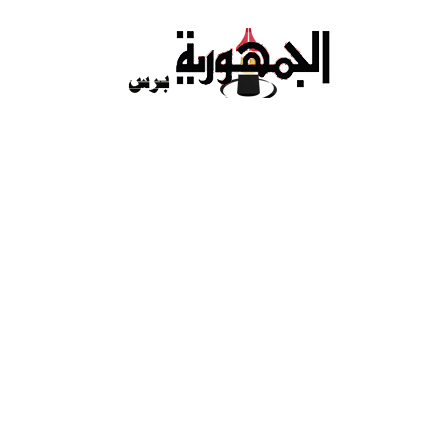
Ski
t
conten