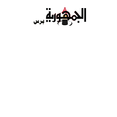
Ski
t
conten