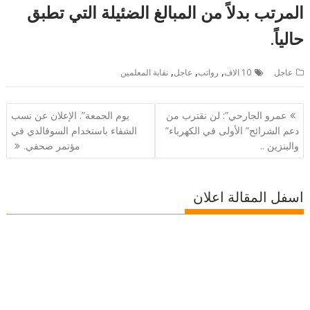
المرتب بدلاً من المبالغ الضئيلة التي تطبق
حالياً.
,
,
,
عاجل
10 الاف
رواتب
عاجل
نقابة المعلمين
تصفّح
عمرو الجارحي”: لن نقترب من
يوم الجمعة”. الإعلان عن نسب
المقالات
دعم الشرائح” الأولى في الكهرباء”
الشفاء باستخدام السوفالدي في
والبنزين ..
مؤتمر صحفي.
اسفل المقالة اعلان