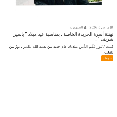
مارس 6, 2026
الجمهورية
تهنئة أسرة الجريدة الخاصة ، بمناسبة عيد ميلاد ” ياسين
شريف ” ..
كَتبت / نُـور عَلَـم الدِّيـن ميلادك عام جديد من نعمة الله للعُمر ، نورٌ من
للقلب...
منوعات