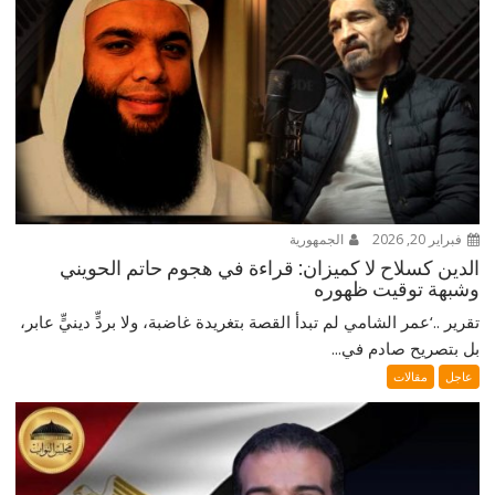
فبراير 20, 2026
الجمهورية
الدين كسلاح لا كميزان: قراءة في هجوم حاتم الحويني
وشبهة توقيت ظهوره
تقرير ..‘عمر الشامي لم تبدأ القصة بتغريدة غاضبة، ولا بردٍّ دينيٍّ عابر،
بل بتصريح صادم في...
عاجل
مقالات