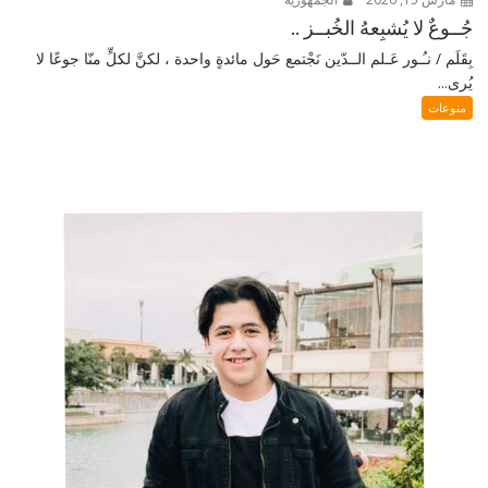
جُــوعٌ لا يُشبِعهُ الخُبــز ..
بِقَلَم / نـُـور عَـلم الــدّين نَجْتمع حَول مائدةٍ واحدة ، لكنَّ لكلٍّ منّا جوعًا لا
يُرى...
منوعات