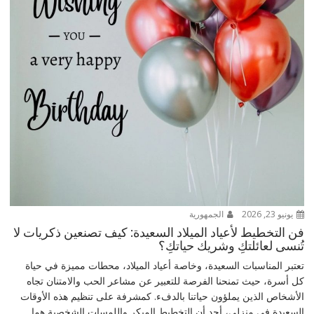
يونيو 23, 2026
الجمهورية
فن التخطيط لأعياد الميلاد السعيدة: كيف تصنعين ذكريات لا
تُنسى لعائلتكِ وشريك حياتكِ؟
تعتبر المناسبات السعيدة، وخاصة أعياد الميلاد، محطات مميزة في حياة
كل أسرة، حيث تمنحنا الفرصة للتعبير عن مشاعر الحب والامتنان تجاه
الأشخاص الذين يملؤون حياتنا بالدفء. كمشرفة على تنظيم هذه الأوقات
السعيدة في منزلي، أجد أن التخطيط المبكر واللمسات الشخصية هما