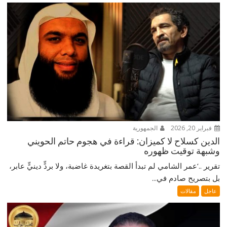
فبراير 20, 2026
الجمهورية
الدين كسلاح لا كميزان: قراءة في هجوم حاتم الحويني
وشبهة توقيت ظهوره
تقرير ..‘عمر الشامي لم تبدأ القصة بتغريدة غاضبة، ولا بردٍّ دينيٍّ عابر،
بل بتصريح صادم في...
عاجل
مقالات