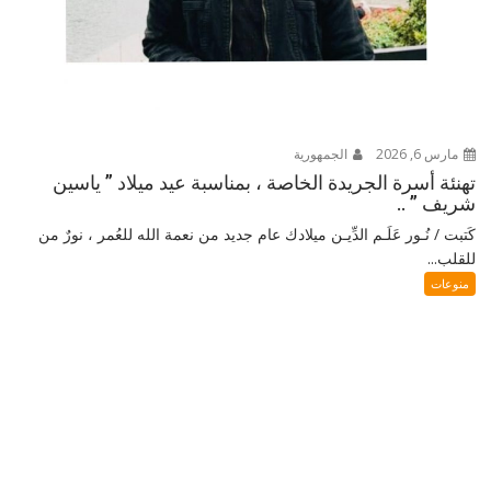
مارس 6, 2026
الجمهورية
تهنئة أسرة الجريدة الخاصة ، بمناسبة عيد ميلاد ” ياسين
شريف ” ..
كَتبت / نُـور عَلَـم الدِّيـن ميلادك عام جديد من نعمة الله للعُمر ، نورٌ من
للقلب...
منوعات