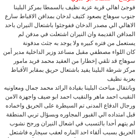
فوجئ اهالي قرية عزبة نظيف بالسمطا بمركز البلينا
جنوب سوهاج بصعود كثيف لدخان بمدافن الاقباط سارع
الاهالي الي مصدر الدخان ففوجئوا باشتعال النيران باحد
المدافن القديمة وان النيران اشتعلت في مدفن لم
يستعمل من فتره كبيره ولا يوجد به جثث مدفونة
كان اللواء مصطفي مقبل مساعد وزير الداخلية مدير أمن
سوهاج قد تلقي إخطارا من العقيد محمد فريد مامور
مركز شرطة البلينا يفيد باشتعال حريق بمقابر الأقباط
بعزبة نظيف
وبانتقال مباحث البلينا بقيادة الرائد محمد جمال ومعاونيه
النقيب احمد ماهر والنقيب احمد ابو ضيف واجهزة الامن
ورجال الدفاع المدنى تم السيطرة على الحريق واخماده
قبل امتداده الي القبور المجاوره وبسؤال تربي المنطقة
لم يتهم أحدا بالتسبب في اشعال النيران ورجح نشوب
الحريق بسبب ألقاء احد الماره لعقب سيجاره فاشتعل