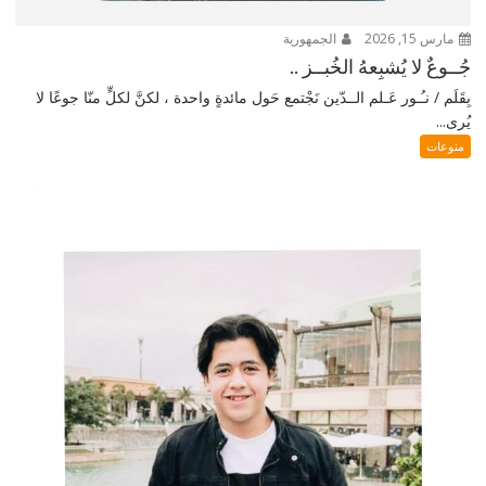
مارس 15, 2026
الجمهورية
جُــوعٌ لا يُشبِعهُ الخُبــز ..
بِقَلَم / نـُـور عَـلم الــدّين نَجْتمع حَول مائدةٍ واحدة ، لكنَّ لكلٍّ منّا جوعًا لا
يُرى...
منوعات