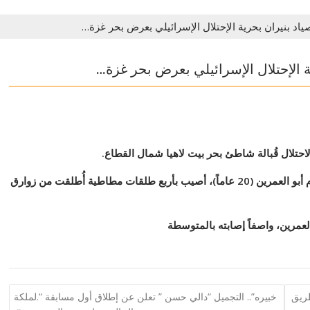
ياد بنيران بحرية الإحتلال الإسرائيلي بعرض بحر غزة…
ة الإحتلال الإسرائيلي بعرض بحر غزة…
تلال قُبالة شاطئ بحر بيت لاهيا شمال القطاع.
وقال نزار عايش نقيب الصيادين في غزة، إن الصياد إياد أكرم أبو العمرين (20 عاماً)، أصيب بأربع طلقات مطاطية أُطلقت من زوارق
لعمرين، واصفاً إصابته بالمتوسطة
طريق
خبيره”.. التجميل “دالي حسن ” تعلن عن إطلاق أول مسابقة “.لملكة