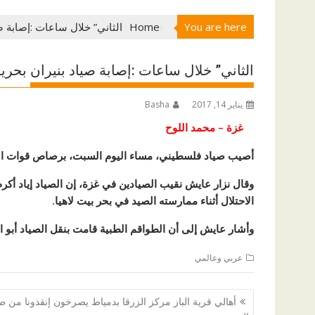
You are here
Home
الثاني” خلال ساعات :إصابة ص
الثاني” خلال ساعات :إصابة صياد بنيران بحري
يناير 14, 2017
Basha
غزة – محمد اللوح
أصيب صياد فلسطيني، مساء اليوم السبت، برصاص قوات الاح
الاحتلال أثناء ممارسته الصيد في بحر بيت لاهيا.
وأشار عايش إلى أن الطواقم الطبية قامت بنقل الصياد أبو ا
عربي وعالمي
تصفّح
أهالي قرية الباز مركز الزرقا بدمياط يصرخون إنقذونا من 