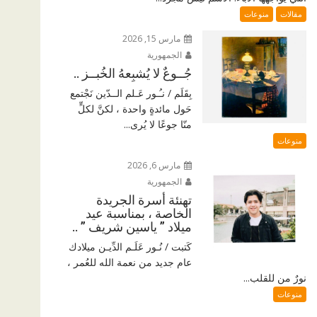
مقالات
منوعات
مارس 15, 2026
الجمهورية
جُــوعٌ لا يُشبِعهُ الخُبــز ..
بِقَلَم / نـُـور عَـلم الــدّين نَجْتمع
حَول مائدةٍ واحدة ، لكنَّ لكلٍّ
منّا جوعًا لا يُرى...
منوعات
مارس 6, 2026
الجمهورية
تهنئة أسرة الجريدة
الخاصة ، بمناسبة عيد
ميلاد ” ياسين شريف ” ..
كَتبت / نُـور عَلَـم الدِّيـن ميلادك
عام جديد من نعمة الله للعُمر ،
نورٌ من للقلب...
منوعات