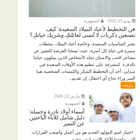
يونيو 23, 2026
الجمهورية
فن التخطيط لأعياد الميلاد السعيدة: كيف
تصنعين ذكريات لا تُنسى لعائلتكِ وشريك حياتكِ؟
تعتبر المناسبات السعيدة، وخاصة أعياد الميلاد، محطات
مميزة في حياة كل أسرة، حيث تمنحنا الفرصة للتعبير عن
مشاعر الحب والامتنان تجاه الأشخاص الذين يملؤون حياتنا
بالدفء. كمشرفة على تنظيم هذه الأوقات السعيدة في
منزلي، أجد أن التخطيط المبكر واللمسات الشخصية هما
السر وراء نجاح أي احتفال. إن تقديم...
منوعات
مارس 22, 2026
الجمهورية
أسماء أولاد نادرة وجميلة:
دليل شامل للآباء الباحثين
عن التميز
اختيار اسم المولود الجديد هو من أجمل وأصعب القرارات
التي يواجهها الآباء. الاسم ليس مجرد...