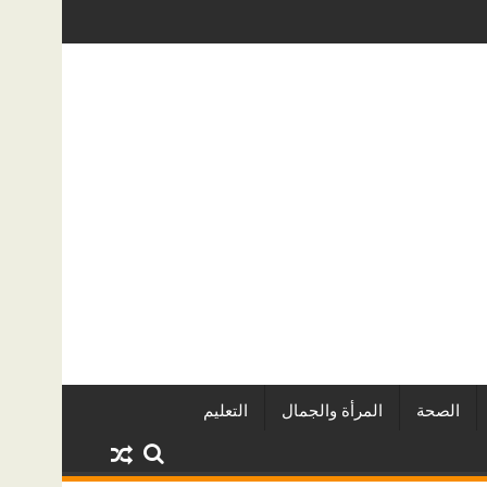
قاريين وأبرز المشروعات
دينا أبو ضيف تتألق في مهرجان الصخرة الدو
الصحة
المرأة والجمال
التعليم