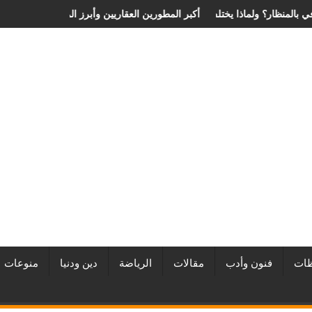
ة الانزلاق الغضروفي بالمنظار؟ ولماذا يختلف من مريض لآخر؟
أفضل شركات التطوير العقاري في مصر من URE | أكبر المطورين الع
ات
فنون وأدب
مقالات
الرياضة
دين ودنيا
منوعات