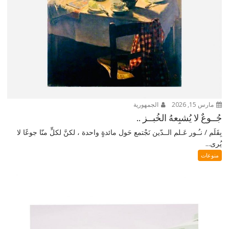
مارس 15, 2026
الجمهورية
جُــوعٌ لا يُشبِعهُ الخُبــز ..
بِقَلَم / نـُـور عَـلم الــدّين نَجْتمع حَول مائدةٍ واحدة ، لكنَّ لكلٍّ منّا جوعًا لا
يُرى...
منوعات