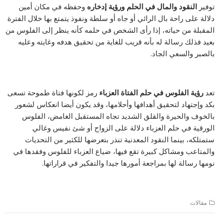
توفير
النقود والمال في الحلم ورؤية إدخاره
وحفظه في مكان أمين
دلالة على راحة بال الرائي أو جاه أو سلطة ونفوذ يتمتع بها خلال الفترة
المقبلة من حياته، إذا رأى الشخص في حلمه كأنه ينظر إلى الفلوس من
بعيد فذلك رسالة له بأنه قريب للغاية من تحقيق هدفه وغايته وعليه
بالصبر والسعي الجاد.
تعد
رؤية الفلوس في حلم الفتاة العزباء
رمز لكونها فتاة طموحة تسعى
بكد وإجتهاد لتحقيق أهدافها وأحلامها، وقد يكون أيضا انعكاس لشعور
بالخوف والحيرة والقلق الشديد تجاه المستقبل الغامض، الفلوس
الورقية في حلم العزباء دلالة على الزواج أو شئ نفيس وغالي
ستمتلكه، بينما النقود المعدنية تنذر بتعرضها للكثير من التحديات
والمتاعب ومشاكل كبيرة تقع فيها، ضياع العزباء للفلوس وفقدها في
نومها رسالة لها بمراجعة أمورها جيدا والتفكير في قراراتها.
مقالات