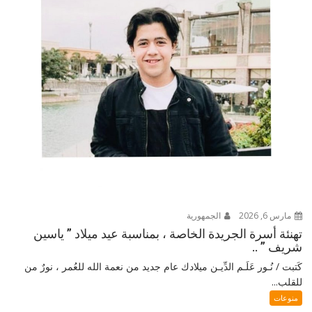
مارس 6, 2026
الجمهورية
تهنئة أسرة الجريدة الخاصة ، بمناسبة عيد ميلاد ” ياسين
شريف ” ..
كَتبت / نُـور عَلَـم الدِّيـن ميلادك عام جديد من نعمة الله للعُمر ، نورٌ من
للقلب...
منوعات