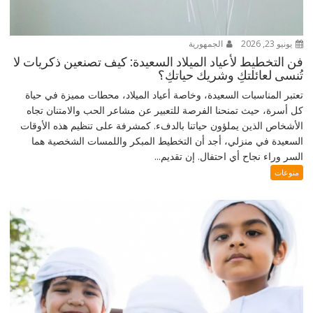
يونيو 23, 2026
الجمهورية
فن التخطيط لأعياد الميلاد السعيدة: كيف تصنعين ذكريات لا
تُنسى لعائلتكِ وشريك حياتكِ؟
تعتبر المناسبات السعيدة، وخاصة أعياد الميلاد، محطات مميزة في حياة
كل أسرة، حيث تمنحنا الفرصة للتعبير عن مشاعر الحب والامتنان تجاه
الأشخاص الذين يملؤون حياتنا بالدفء. كمشرفة على تنظيم هذه الأوقات
السعيدة في منزلي، أجد أن التخطيط المبكر واللمسات الشخصية هما
السر وراء نجاح أي احتفال. إن تقديم...
منوعات