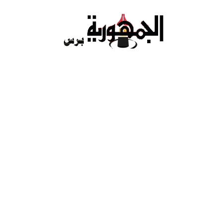
Ski
t
conten