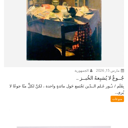
مارس 15, 2026
الجمهورية
جُــوعٌ لا يُشبِعهُ الخُبــز ..
بِقَلَم / نـُـور عَـلم الــدّين نَجْتمع حَول مائدةٍ واحدة ، لكنَّ لكلٍّ منّا جوعًا لا
يُرى...
منوعات