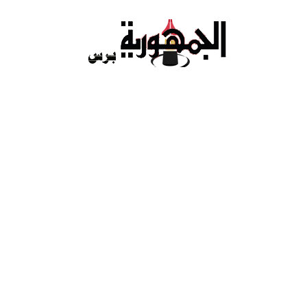
Ski
t
conten