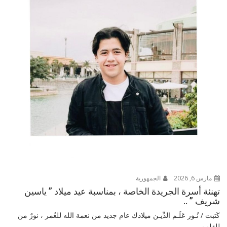
مارس 6, 2026
الجمهورية
تهنئة أسرة الجريدة الخاصة ، بمناسبة عيد ميلاد ” ياسين
شريف ” ..
كَتبت / نُـور عَلَـم الدِّيـن ميلادك عام جديد من نعمة الله للعُمر ، نورٌ من
للقلب...