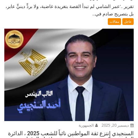
تقرير ..‘عمر الشامي لم تبدأ القصة بتغريدة غاضبة، ولا بردٍّ دينيٍّ عابر،
بل بتصريح صادم في...
عاجل
مقالات
ديسمبر 20, 2025
الجمهورية
السنجيدي إنتزع ثقة المواطنين نائباً للشعب 2025 ، الدائرة