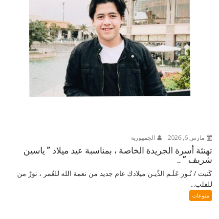
مارس 6, 2026
الجمهورية
تهنئة أسرة الجريدة الخاصة ، بمناسبة عيد ميلاد ” ياسين
شريف ” ..
كَتبت / نُـور عَلَـم الدِّيـن ميلادك عام جديد من نعمة الله للعُمر ، نورٌ من
للقلب...
منوعات