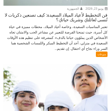
يونيو 23, 2026
الجمهورية
فن التخطيط لأعياد الميلاد السعيدة: كيف تصنعين ذكريات لا
تُنسى لعائلتكِ وشريك حياتكِ؟
تعتبر المناسبات السعيدة، وخاصة أعياد الميلاد، محطات مميزة في حياة
كل أسرة، حيث تمنحنا الفرصة للتعبير عن مشاعر الحب والامتنان تجاه
الأشخاص الذين يملؤون حياتنا بالدفء. كمشرفة على تنظيم هذه الأوقات
السعيدة في منزلي، أجد أن التخطيط المبكر واللمسات الشخصية هما
السر وراء نجاح أي احتفال. إن تقديم...
منوعات