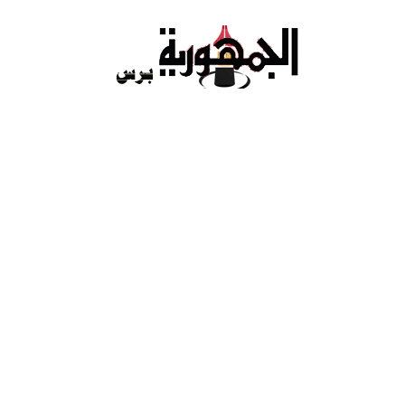
Ski
t
conten