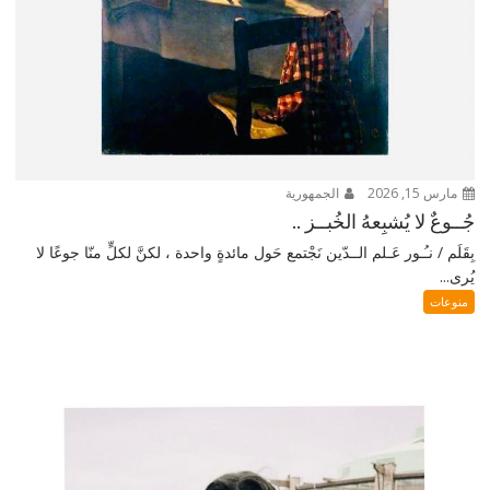
مارس 15, 2026
الجمهورية
جُــوعٌ لا يُشبِعهُ الخُبــز ..
بِقَلَم / نـُـور عَـلم الــدّين نَجْتمع حَول مائدةٍ واحدة ، لكنَّ لكلٍّ منّا جوعًا لا
يُرى...
منوعات