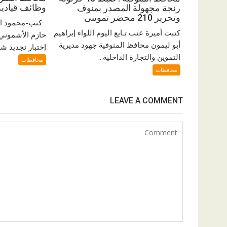
وظائف قيادية 
رنجة مجهولة المصدر بمنوف
وتحرير 210 محضر تموينى
كتب-محمود اب
كتبت أميرة عنب تـابع اليوم اللواء إبراهيم
حازم الأشموني
أبو ليمون محافظ المنوفية جهود مديرية
إختبار تجديد ش
التموين والتجارة الداخلية...
محافظات
محافظات
LEAVE A COMMENT