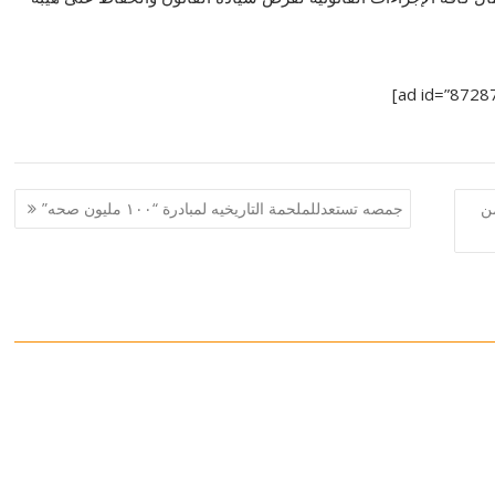
همال و التقصير في العمل ل61 من
جمصه تستعدللملحمة التاريخيه لمبادرة “١٠٠ مليون صحه”