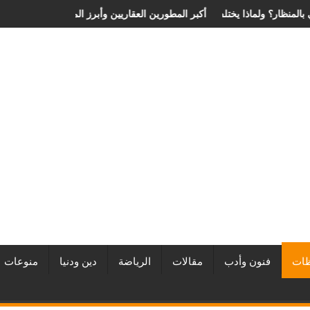
 الانزلاق الغضروفي بالمنظار؟ ولماذا يختلف من مريض لآخر؟
أفضل شركات التطوير العقاري في مصر من URE | أكبر المطورين العقار
ات
فنون وأدب
مقالات
الرياضة
دين ودنيا
منوعات