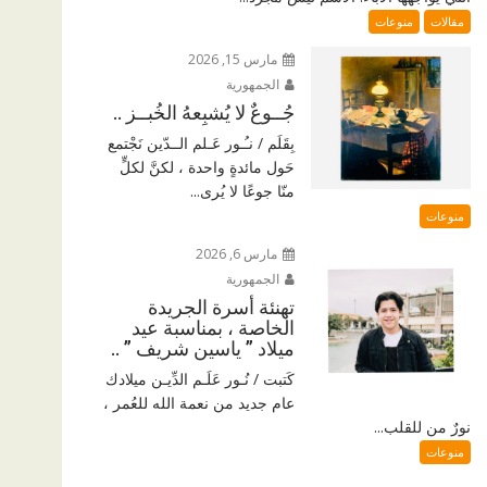
مقالات
منوعات
مارس 15, 2026
الجمهورية
جُــوعٌ لا يُشبِعهُ الخُبــز ..
بِقَلَم / نـُـور عَـلم الــدّين نَجْتمع
حَول مائدةٍ واحدة ، لكنَّ لكلٍّ
منّا جوعًا لا يُرى...
منوعات
مارس 6, 2026
الجمهورية
تهنئة أسرة الجريدة
الخاصة ، بمناسبة عيد
ميلاد ” ياسين شريف ” ..
كَتبت / نُـور عَلَـم الدِّيـن ميلادك
عام جديد من نعمة الله للعُمر ،
نورٌ من للقلب...
منوعات