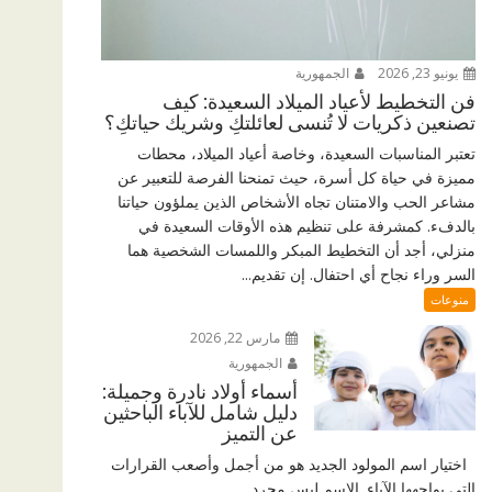
يونيو 23, 2026
الجمهورية
فن التخطيط لأعياد الميلاد السعيدة: كيف
تصنعين ذكريات لا تُنسى لعائلتكِ وشريك حياتكِ؟
تعتبر المناسبات السعيدة، وخاصة أعياد الميلاد، محطات
مميزة في حياة كل أسرة، حيث تمنحنا الفرصة للتعبير عن
مشاعر الحب والامتنان تجاه الأشخاص الذين يملؤون حياتنا
بالدفء. كمشرفة على تنظيم هذه الأوقات السعيدة في
منزلي، أجد أن التخطيط المبكر واللمسات الشخصية هما
السر وراء نجاح أي احتفال. إن تقديم...
منوعات
مارس 22, 2026
الجمهورية
أسماء أولاد نادرة وجميلة:
دليل شامل للآباء الباحثين
عن التميز
اختيار اسم المولود الجديد هو من أجمل وأصعب القرارات
التي يواجهها الآباء. الاسم ليس مجرد...