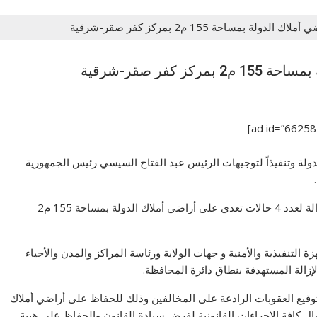
دولة وتنفيذاً لتوجيهات الرئيس عبد الفتاح السيسي رئيس الجمهورية
أعلن الدكتور ممدوح غراب محافظ الشرقية تنفيذ قرارات إزالة لعدد 4 حالات تعدي على أراضي أملاك الدولة بمساحة 155 م2
 التنفيذية والأمنية و جهات الولاية ورئاسة المراكز والمدن والأحياء
لإزالة المستهدفة بنطاق دائرة المحافظة.
توقيع العقوبات الرادعة على المخالفين وذلك للحفاظ على أراضي أملاك
ال كافة الإجراءات القانونية لفرض سيادة القانون والحفاظ على هيبة