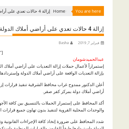
You are here
Home
إزالة 4 حالات تعدي على أراضي أملاك الدولة بمساحة 155 م2 بمركز كفر صقر-شرقية
إزالة 4 حالات تعدي على أراضي أملاك الدولة بمساحة 155 م2 بمركز كفر صقر-شرقية
فبراير 7, 2019
Basha
[ad id=”66258″]
عبدالحميدشومان
إستمراراً لأعمال حملات إزالة التعديات على أراضي أملاك ال
بإزالة التعديات الواقعة على أراضي أملاك الدولة وإستردادها.
أراضي أملاك دولة
بمركز كفر صقر.
أكد المحافظ على إستمرار الحملات بالتنسيق بين كافة الأجهزة
والوحدات المحلية القروية لتنفيذ بدون تهاون جميع قرارات ا
شدد المحافظ على ضرورة إتخاذ كافة الإجراءات القانونية و
الدولة وإستردادها طبقاً للقانون والقرارات المنظمة وإستكم