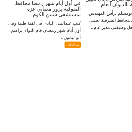
في أول أيام شهر رمضا محافظ
بالديوان العام
المنوفية يزور مصابي غزة
ومسلم ترأس المهندس
بمستشفى شبين الكوم
 محافظ الشرقية لجنتي
كتب عبدالنبى النادى في لفتة طيبة وفى
غل وظيفتى مدير عام...
أول أيام شهر رمضان قام اللواء إبراهيم
أبو ليمون...
محافظات