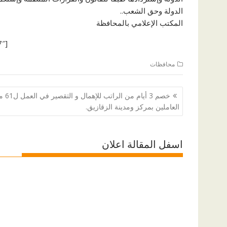
الدولة وحق الشعب..
المكتب الإعلامي بالمحافظة
[ad id=”87287″]
محافظات
تصفّح
خصم 3 أيام من الراتب للإ
المقالات
العاملين بمركز ومدينة الزقازيق.
اسفل المقالة اعلان