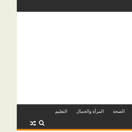
يين وأبرز المشروعات
دينا أبو ضيف تتألق في مهرجان الصخرة الدول
الصحة
المرأة والجمال
التعليم