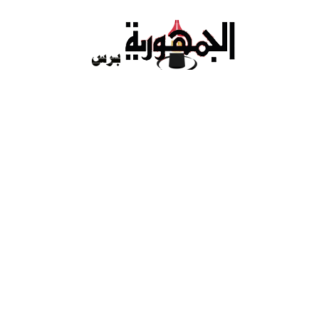
Ski
t
conten