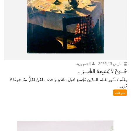
مارس 15, 2026
الجمهورية
جُــوعٌ لا يُشبِعهُ الخُبــز ..
بِقَلَم / نـُـور عَـلم الــدّين نَجْتمع حَول مائدةٍ واحدة ، لكنَّ لكلٍّ منّا جوعًا لا
يُرى...
منوعات