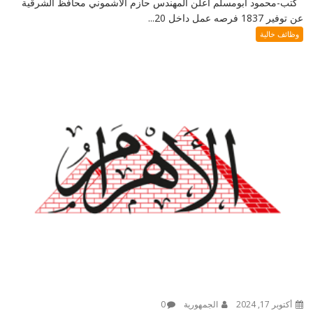
كتب-محمود ابومسلم أعلن المهندس حازم الأشموني محافظ الشرقية
عن توفير 1837 فرصه عمل داخل 20...
وظائف خالية
أكتوبر 17, 2024
الجمهورية
0