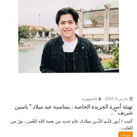
مارس 6, 2026
الجمهورية
تهنئة أسرة الجريدة الخاصة ، بمناسبة عيد ميلاد ” ياسين
شريف ” ..
كَتبت / نُـور عَلَـم الدِّيـن ميلادك عام جديد من نعمة الله للعُمر ، نورٌ من
للقلب...
منوعات