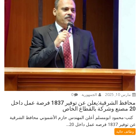
مارس 10, 2025
الجمهورية
0
محافظ الشرقية:يعلن عن توفير 1837 فرصة عمل داخل
20 مصنع وشركة بالقطاع الخاص
كتب-محمود ابومسلم أعلن المهندس حازم الأشموني محافظ الشرقية
عن توفير 1837 فرصه عمل داخل 20...
وظائف خالية