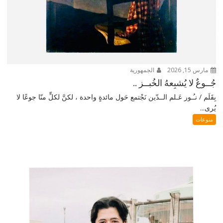
مارس 15, 2026
الجمهورية
جُــوعٌ لا يُشبِعهُ الخُبــز ..
بِقَلَم / نـُـور عَـلم الــدّين نَجْتمع حَول مائدةٍ واحدة ، لكنَّ لكلٍّ منّا جوعًا لا
يُرى...
منوعات