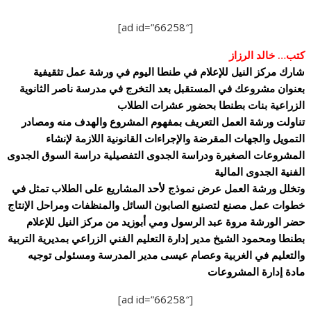
[ad id=”66258″]
كتب… خالد الرزاز
شارك مركز النيل للإعلام في طنطا اليوم في ورشة عمل تثقيفية
بعنوان مشروعك في المستقبل بعد التخرج في مدرسة ناصر الثانوية
الزراعية بنات بطنطا بحضور عشرات الطلاب
تناولت ورشة العمل التعريف بمفهوم المشروع والهدف منه ومصادر
التمويل والجهات المقرضة والإجراءات القانونية اللازمة لإنشاء
المشروعات الصغيرة ودراسة الجدوى التفصيلية دراسة السوق الجدوى
الفنية الجدوى المالية
وتخلل ورشة العمل عرض نموذج لأحد المشاريع على الطلاب تمثل في
خطوات عمل مصنع لتصنيع الصابون السائل والمنظفات ومراحل الإنتاج
حضر الورشة مروة عبد الرسول ومي أبوزيد من مركز النيل للإعلام
بطنطا ومحمود الشيخ مدير إدارة التعليم الفني الزراعي بمديرية التربية
والتعليم في الغربية وعصام عيسى مدير المدرسة ومسئولى توجيه
مادة إدارة المشروعات
[ad id=”66258″]