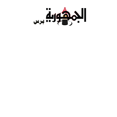
Ski
t
conten