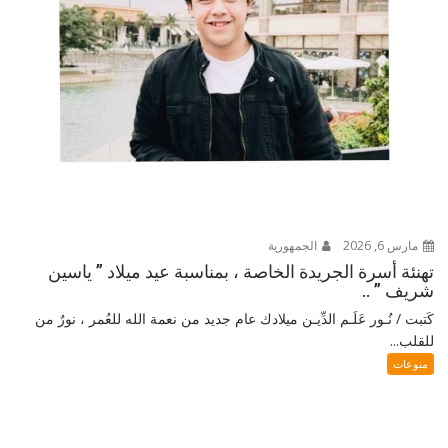
مارس 6, 2026
الجمهورية
تهنئة أسرة الجريدة الخاصة ، بمناسبة عيد ميلاد ” ياسين
شريف ” ..
كَتبت / نُـور عَلَـم الدِّيـن ميلادك عام جديد من نعمة الله للعُمر ، نورٌ من
للقلب...
منوعات