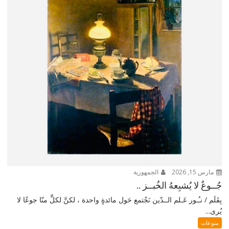
مارس 15, 2026
الجمهورية
جُــوعٌ لا يُشبِعهُ الخُبــز ..
بِقَلَم / نـُـور عَـلم الــدّين نَجْتمع حَول مائدةٍ واحدة ، لكنَّ لكلٍّ منّا جوعًا لا
يُرى...
منوعات