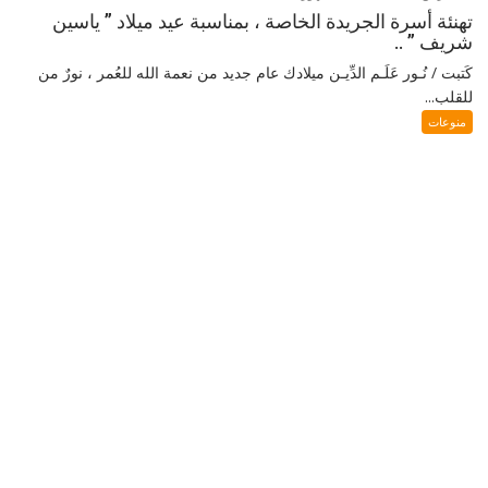
تهنئة أسرة الجريدة الخاصة ، بمناسبة عيد ميلاد ” ياسين
شريف ” ..
كَتبت / نُـور عَلَـم الدِّيـن ميلادك عام جديد من نعمة الله للعُمر ، نورٌ من
للقلب...
منوعات