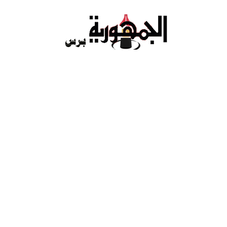
Ski
t
conten