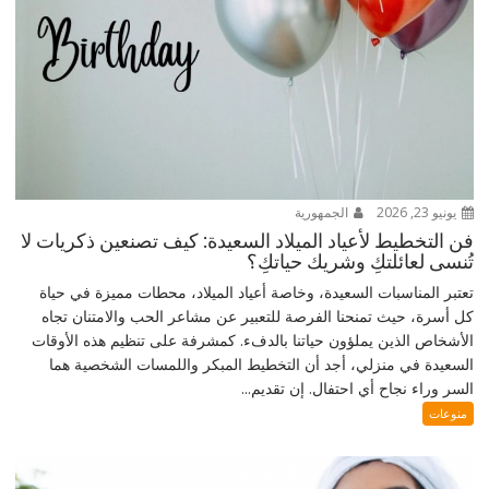
يونيو 23, 2026
الجمهورية
فن التخطيط لأعياد الميلاد السعيدة: كيف تصنعين ذكريات لا
تُنسى لعائلتكِ وشريك حياتكِ؟
تعتبر المناسبات السعيدة، وخاصة أعياد الميلاد، محطات مميزة في حياة
كل أسرة، حيث تمنحنا الفرصة للتعبير عن مشاعر الحب والامتنان تجاه
الأشخاص الذين يملؤون حياتنا بالدفء. كمشرفة على تنظيم هذه الأوقات
السعيدة في منزلي، أجد أن التخطيط المبكر واللمسات الشخصية هما
السر وراء نجاح أي احتفال. إن تقديم...
منوعات