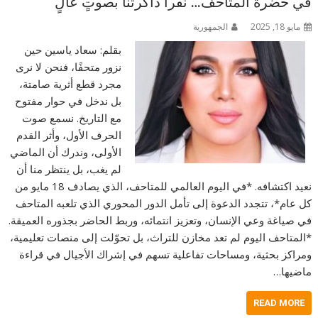
في حضرة المتاحف… نقرأ ذاكرتنا بصوتٍ عالٍ
مايو 18, 2025
الجمهورية
بقلم: سعاد ياسين حين
نزور متحفًا، فنحن لا نرى
مجرد قطع أثرية صامتة،
بل ندخل في حوار مفتوح
مع التاريخ. نسمع صوت
الحرف الأول، وأثر القدم
الأولى، وندرك أن الماضي
لم يغب، بل ينتظر منا أن
نعيد اكتشافه. *في اليوم العالمي للمتاحف، الذي يصادف 18 مايو من
كل عام*، تتجدد الدعوة إلى تأمل الدور المحوري الذي تلعبه المتاحف
في صياغة وعي الإنسان، وتعزيز انتمائه، وربط الحاضر بجذوره العميقة.
*المتاحف اليوم لم تعد مخازن للتراث، بل تحوّلت إلى منصات تعليمية،
ومراكز بحثية، ومساحات تفاعلية تسهم في إشراك الأجيال في قراءة
ماضيها…
READ MORE