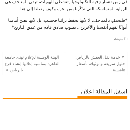
في زمن تتسارع فيه التكنولوجيا وتتشظى الهويات، تبقى المتاحف هي
الرواية المتماسكة التي تذكّرنا بمن نحن، وكيف وصلنا إلى هنا.
*فلنحتفِ بالمتاحف، لا لأنها تحفظ تراثنا فحسب، بل لأنها تفتح أمامنا
أبوابًا لفهم أنفسنا والآخرين… بصوتٍ صادق قادم من عمق التاريخ*.
منوعات
تصفّح
خدمة نقل العفش بالرياض:
الهيئة الوطنية للإعلام تهنئ جامعة
المقالات
حلول سريعة وموثوقة بأسعار
القاهرة بمناسبة إعلانها إنشاء فرع
تنافسية
بالرياض
اسفل المقالة اعلان