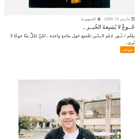
مارس 15, 2026
الجمهورية
جُــوعٌ لا يُشبِعهُ الخُبــز ..
بِقَلَم / نـُـور عَـلم الــدّين نَجْتمع حَول مائدةٍ واحدة ، لكنَّ لكلٍّ منّا جوعًا لا
يُرى...
منوعات