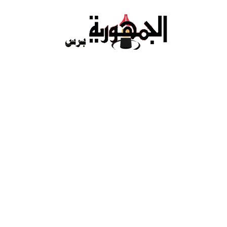
Ski
t
conten