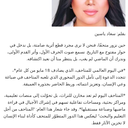
بقلم: سعاد ياسين
حين نزور متحفًا، فنحن لا نرى مجرد قطع أثرية صامتة، بل ندخل في
حوار مفتوح مع التاريخ. نسمع صوت الحرف الأول، وأثر القدم الأولى،
وندرك أن الماضي لم يغب، بل ينتظر منا أن نعيد اكتشافه.
*في اليوم العالمي للمتاحف، الذي يصادف 18 مايو من كل عام*،
تتجدد الدعوة إلى تأمل الدور المحوري الذي تلعبه المتاحف في صياغة
وعي الإنسان، وتعزيز انتمائه، وربط الحاضر بجذوره العميقة.
*المتاحف اليوم لم تعد مخازن للتراث، بل تحوّلت إلى منصات تعليمية،
ومراكز بحثية، ومساحات تفاعلية تسهم في إشراك الأجيال في قراءة
ماضيها وصناعة مستقبلها*. وقد جاء شعار هذا العام: “المتاحف من أجل
التعليم والبحث” ليعكس هذا الدور المتطوّر للمتحف كأداة لبناء الإنسان
لا تخزين الآثار فقط.