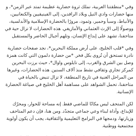
وفي *منطقتنا العربية، نملك ثروة حضارية عظيمة تمتد عبر الزمن*، و
منها حضارات وادي النيل وبلاد الرافدين، إلى الفينيقيين والكنعانيين،
والأنباط، وسبأ وحمير، وثمود، مرورًا بالحضارة الإسلامية والأندلسية،
ووصولًا إلى الإرث العثماني والأمازيغي. هذه الحضارات لا تزال حية في
متاحفنا، تشهد على إبداع الإنسان، وتلهم أجيال الحاضر والمستقبل
وفي *قلب الخليج، على أرض مملكة البحرين*، نجد صفحات حضارية
نادرة تستحق أن تُروى بكل فخر. *من حضارة دلمون التي كانت همزة
وصل بين الشرق والغرب، إلى تايلوس واوال*، حيث برزت البحرين
كمركز تجاري وثقافي نشط منذ آلاف السنين. هذه الحضارات، وغيرها
من المراحل الغنية في تاريخ المنطقة، لا تزال تنبض بالحياة في
متاحفنا، تحمل الشواهد على مساهمة أهل الخليج في صياغة الحضارة
الإنسانية.
لكن المتحف ليس مكانًا للماضي فقط. إنه مساحة للحوار، ومحرّك
للإبداع، وأداة لبناء وعي جماعي متجدّد. ومن هنا، فإن دعم المتاحف
وزيارتها، ودمجها في البرامج التعليمية والثقافية، يجب أن يكون أولوية
مجتمعية ووطنية.