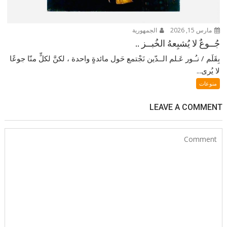
مارس 15, 2026
الجمهورية
جُــوعٌ لا يُشبِعهُ الخُبــز ..
بِقَلَم / نـُـور عَـلم الــدّين نَجْتمع حَول مائدةٍ واحدة ، لكنَّ لكلٍّ منّا جوعًا
لا يُرى...
منوعات
LEAVE A COMMENT