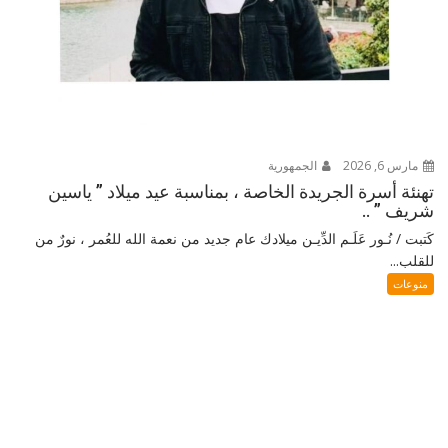
مارس 6, 2026
الجمهورية
تهنئة أسرة الجريدة الخاصة ، بمناسبة عيد ميلاد ” ياسين
شريف ” ..
كَتبت / نُـور عَلَـم الدِّيـن ميلادك عام جديد من نعمة الله للعُمر ، نورٌ من
للقلب...
منوعات