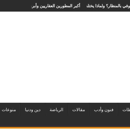
 سعر عملية الانزلاق الغضروفي بالمنظار؟ ولماذا يختلف من مريض لآخر؟
أفضل شركات التطوير العقاري في مصر من URE |
ات
فنون وأدب
مقالات
الرياضة
دين ودنيا
منوعات