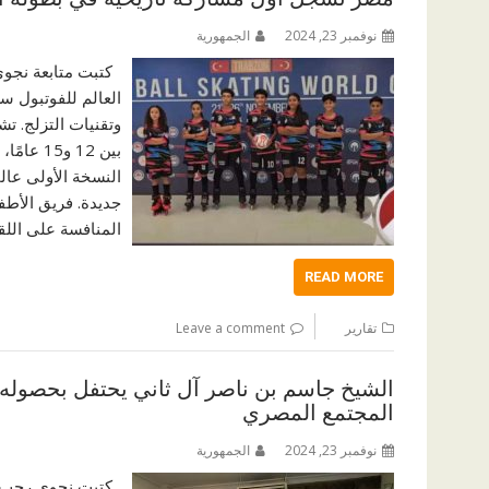
نوفمبر 23, 2024
الجمهورية
كتبت متابعة نجوي
العالم للفوتبول س
وتقنيات التزلج. ت
بين 12 
النسخة الأولى عال
جديدة. فريق الأط
المنافسة على الل
READ MORE
تقارير
Leave a comment
الشيخ جاسم بن ناصر آل ثاني يحتفل بحصوله
المجتمع المصري
نوفمبر 23, 2024
الجمهورية
كتبت نجوى رجب أح