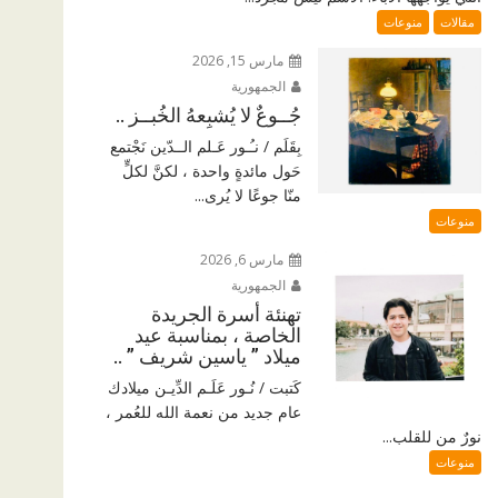
مقالات
منوعات
مارس 15, 2026
الجمهورية
جُــوعٌ لا يُشبِعهُ الخُبــز ..
بِقَلَم / نـُـور عَـلم الــدّين نَجْتمع
حَول مائدةٍ واحدة ، لكنَّ لكلٍّ
منّا جوعًا لا يُرى...
منوعات
مارس 6, 2026
الجمهورية
تهنئة أسرة الجريدة
الخاصة ، بمناسبة عيد
ميلاد ” ياسين شريف ” ..
كَتبت / نُـور عَلَـم الدِّيـن ميلادك
عام جديد من نعمة الله للعُمر ،
نورٌ من للقلب...
منوعات