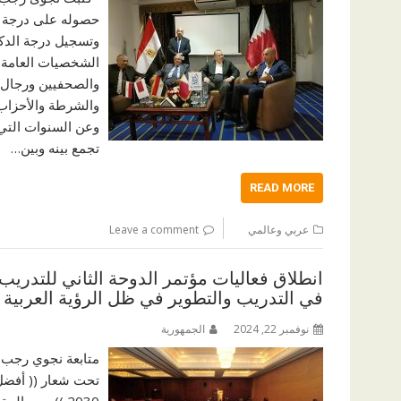
حصوله على درجة الم
وتسجيل درجة الدكتو
الشخصيات العامة و
والصحفيين ورجال 
والشرطة والأحزاب
وعن السنوات التي
تجمع بينه وبين…
READ MORE
عربي وعالمي
Leave a comment
انطلاق فعاليات مؤتمر الدوحة الثاني للتدري
في التدريب والتطوير في ظل الرؤية العربية 2030 )) اليوم بقطر
نوفمبر 22, 2024
الجمهورية
متابعة نجوي رجب ا
تحت شعار (( أفضل 