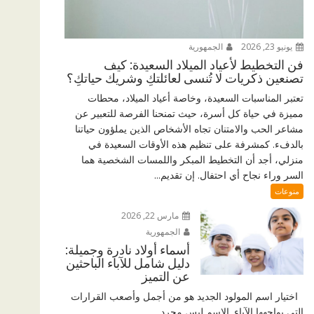
يونيو 23, 2026
الجمهورية
فن التخطيط لأعياد الميلاد السعيدة: كيف
تصنعين ذكريات لا تُنسى لعائلتكِ وشريك حياتكِ؟
تعتبر المناسبات السعيدة، وخاصة أعياد الميلاد، محطات
مميزة في حياة كل أسرة، حيث تمنحنا الفرصة للتعبير عن
مشاعر الحب والامتنان تجاه الأشخاص الذين يملؤون حياتنا
بالدفء. كمشرفة على تنظيم هذه الأوقات السعيدة في
منزلي، أجد أن التخطيط المبكر واللمسات الشخصية هما
السر وراء نجاح أي احتفال. إن تقديم...
منوعات
مارس 22, 2026
الجمهورية
أسماء أولاد نادرة وجميلة:
دليل شامل للآباء الباحثين
عن التميز
اختيار اسم المولود الجديد هو من أجمل وأصعب القرارات
التي يواجهها الآباء. الاسم ليس مجرد...