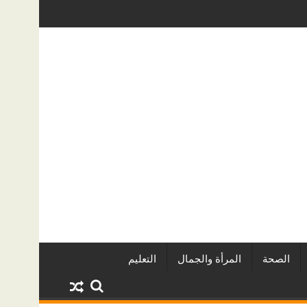
 أكبر المطورين العقاريين وأبرز المشروعات
دينا أبو ضيف تتألق في مهرجان ا
الصحة
المرأة والجمال
التعليم