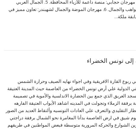
الإبداع النسائي. 4. مهرجان حجابي: منصة داعمة للأزياء المحافظة. 5. الجمال العربي
للإبداع: احتفاء بالمواهب والجمال. 6. مهرجان الموضة والجمال لشهبندر: تعاون مميز في
إلى تونس الخضراء
ربوع القارة الافريقية وفي اجواء نهايه الصيف وحرارة الشمس
ي الدولية علي أرض تونس الخضراء من العاصمة حيث المدينة العتيقة
مسجد العريق الذي جمع بين الحضارة الاندلسية والأموية في تصميمة
برفقة الزملاء وتجولت في المدينه اشاهد الأبواب العتيقة الفارهه
فطار التقليدي والتعرف علي العادات التونسيه وألتقاط العديد من الصور
وم شيق في ارض العاصمة بدأنا المغامرة نحو الشمال برفقة دراجتي
تزين الشوارع والحركه المرورية متوسطة فبعض المواطنين في طريقهم