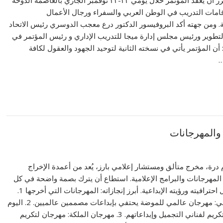
2030 )) ومن المقرر أن يعقد المؤتمر خلال يومي ٢٢-٢٣ نوفمبر الجاري بالعاصمة الدوحة
امات التدريب في الوطن العربي والسفراء ورجال الأعمال
 ومن جهته أكد البروفيسور الدكتور درع معجب الدوسري رئيس الاتحاد
لتطوير ورئيس مجلس إدارة ميجا للتدريب الإداري و رئيس المؤتمر في
ن المؤتمر يأتي في نسخته الثانية لتوحيد الجهود والعقول لكافة
…
 والمهرجانات
م درة، مخرج متألق ومستشار إعلامي بارز، يُعد من أعمدة الإخراج
المهرجانات والبرامج الإعلامية. استطاع أن يترك بصمة واضحة في كل
مشروع تولاه بفضل احترافيته ورؤيته الإبداعية. أبرز إنجازاته: المهرجانات التي أخرجها 1.
إيجي فاشون الدولي: مهرجان عالمي للموضة يحتفي بإبداعات مصممين عالميين. 2. اليوم
العالمي للكوافير: تكريم لفناني التجميل وإبداعاتهم. 3. مهرجان الملكة: مهرجان لتكريم