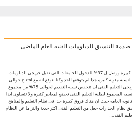
مة التنسيق للدبلومات الفنيه العام الماضى
حيث حدثت قفزة كبيرة ووصل ل 97% للدخول للجامعات التى تقبل خريجى الدبلومات
سبة مئويه كبيرة جدا لم يتوقعها احد وكنا نتوقع انه مع افتتاح حوالى
11 كليه جديدة لخريجى التعليم الفنى ان تنخفض نسبه التقديم لحوالى 75% من مجموع
به المجموع لطلبة التعليم الفنى تخضع لمعايير كثيرة ولا تتساوى ابدا
انويه العامه حيث ان هناك فروق كبيرة جدا فى نظام التعليم والمناهج
ق نظام الجدارات جعل من التعليم الفنى اكثر جدية والتزاما عن النظام
ليم الفنى…