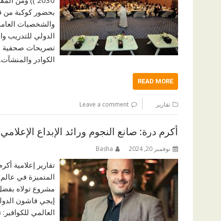
بحضور كوكبة من ق
والشخصيات العامة.
الدولي للتدريب وا
تصريحات صحفية : أ
الكوادر والمنشآت
READ MORE
تقارير
Leave a comment
أكرم درة: صانع النجوم ورائد الإبداع الإعلامي
نوفمبر 20, 2024
Basha
تقارير إعلامية أكر
المتميزة في عالم 