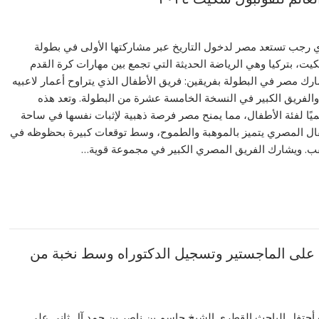
 رجب تستعد مصر لدخول التاريخ عبر مشاركتها الأولى في بطولة
كيت، بتركيا وهي الرياضة الحديثة التي تجمع بين مهارات كرة القدم
شارك مصر في البطولة بفريقين: فريق الأطفال الذي يتراوح أعمار لاعبيه
و15 عامًا، والفريق الكبير في النسخة الخامسة عشرة من البطولة. وتعد هذه
ميًا لفئة الأطفال، مما يمنح مصر فرصة ذهبية لإثبات نفسها في ساحة
فال المصري يتميز بالموهبة والطموح، وسط توقعات كبيرة بحظوظه في
قب. ويشارك الفريق المصري الكبير في مجموعة قوية…
 على الماجستير وتسجيل الدكتوراه وسط نخبة من
تفل الباحث القطرى الشيخ جاسم بن ناصر بن حمد آل ثانى على