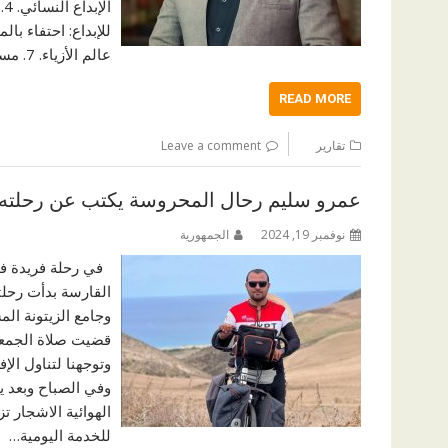
عالم الأزياء. 7. مسابقة ملكة…
READ MORE
تقارير
Leave a comment
عمرو سليم رحال المحروسة يكتب عن رحلته 
نوفمبر 19, 2024
الجمهورية
في رحلة فريدة في 
القارسة بدأت رحلت
وجامع الزيتونة ال
قضيت صلاة الجمعة 
وتوجهنا لتناول الإ
وفي الصباح وبعد ي
الهوائية الاشجار 
للخدمة اليومية…