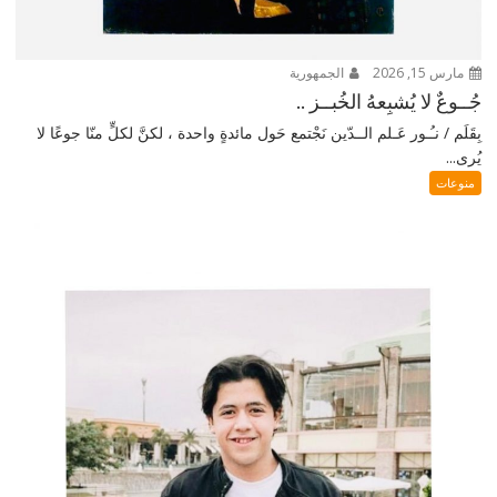
مارس 15, 2026
الجمهورية
جُــوعٌ لا يُشبِعهُ الخُبــز ..
بِقَلَم / نـُـور عَـلم الــدّين نَجْتمع حَول مائدةٍ واحدة ، لكنَّ لكلٍّ منّا جوعًا لا
يُرى...
منوعات