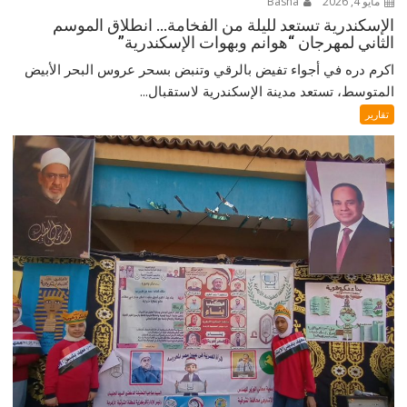
مايو 4, 2026
Basha
الإسكندرية تستعد لليلة من الفخامة… انطلاق الموسم
الثاني لمهرجان “هوانم وبهوات الإسكندرية”
اكرم دره في أجواء تفيض بالرقي وتنبض بسحر عروس البحر الأبيض
المتوسط، تستعد مدينة الإسكندرية لاستقبال...
تقارير