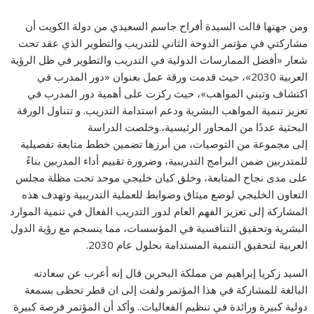
ومن جهتها قالت السيدة أفراح جاسم السعيدي من دولة الكويت أن
مشاركتي في مؤتمر الدوحة الثاني للتدريب والتطوير الذي عقد تحت
شعار «أفضل الممارسات الدولية في التدريب والتطوير في ظل الرؤية
العربية 2030»، حيث قدمت ورقة عمل بعنوان «دور المدرب في
اكتشاف وتبني المواهب»، حيث ركزت على أهمية دور المدرب في
تعزيز تنمية المواهب البشرية ودعم استدامة التدريب. و تتناول الورقة
البحثية عددًا من المحاور الرئيسية،.وخلصت الدراسة
إلى مجموعة من التوصيات، من أبرزها تضمين خطط متابعة تفصيلية
للمتدربين ضمن البرامج التدريبية، وضرورة تقييم أداء المدربين بناءً
على مدى نجاح المتابعة، وخلق كيان خليجي موحد تحت مظلة مجلس
التعاون الخليجي لوضع ميثاق وضوابط للعملية التدريبية وتهدف هذه
المشاركة إلى تعزيز الفهم العام لدور التدريب الفعال في تنمية الموارد
البشرية وتحقيق التنافسية في المؤسسات، مما ينسجم مع رؤية الدول
العربية لتحقيق التنمية المستدامة بحلول عام 2030.
السيد زكريا إبراهيم من مملكة البحرين قال إنه أعرب عن سعادته
البالغة للمشاركة في هذا المؤتمر ولفت إلى ان قطر تحظى بسمعة
دولية كبيرة ورائدة في تنظيم الفعاليات.. وأكد أن المؤتمر فرصة كبيرة