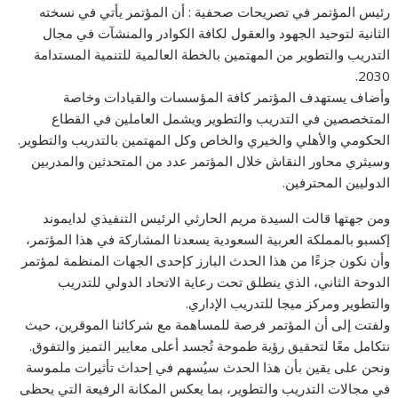
رئيس المؤتمر في تصريحات صحفية : أن المؤتمر يأتي في نسخته
الثانية لتوحيد الجهود والعقول لكافة الكوادر والمنشآت في مجال
التدريب والتطوير من المهتمين بالخطة العالمية للتنمية المستدامة
2030.
وأضاف يستهدف المؤتمر كافة المؤسسات والقيادات وخاصة
المتخصصين في التدريب والتطوير ويشمل العاملين في القطاع
الحكومي والأهلي والخيري والخاص وكل المهتمين بالتدريب والتطوير.
وسيثري محاور النقاش خلال المؤتمر عدد من المتحدثين والمدربين
الدوليين المحترفين.
ومن جهتها قالت السيدة مريم الحارثي الرئيس التنفيذي لدايموند
إكسبو بالمملكة العربية السعودية يسعدنا المشاركة في هذا المؤتمر،
وأن نكون جزءًا من هذا الحدث البارز كإحدى الجهات المنظمة لمؤتمر
الدوحة الثاني، الذي ينطلق تحت رعاية الاتحاد الدولي للتدريب
والتطوير ومركز ميجا للتدريب الإداري.
ولفتت إلى أن المؤتمر فرصة للمساهمة مع شركائنا الموقرين، حيث
نتكامل معًا لتحقيق رؤية طموحة تُجسد أعلى معايير التميز والتفوق.
ونحن على يقين بأن هذا الحدث سيُسهم في إحداث تأثيرات ملموسة
في مجالات التدريب والتطوير، بما يعكس المكانة الرفيعة التي يحظى