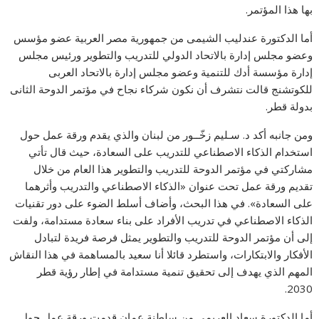
بها هذا المؤتمر.
أما الدكتورة عندليب الشيمى من جمهورية مصر العربية عضو مؤسس
وعضو مجلس إدارة بالاتحاد الدولي للتدريب والتطوير ورئيس مجلس
إدارة مؤسسة أدك للتنمية وعضو مجلس إدارة بالاتحاد العربى
للكوتشنج قالت نتشرف أن نكون شركاء نجاح في مؤتمر الدوحة الثانى
بدولة قطر.
ومن جانبه أكد د. سـليم زخّــور من لبنان والذي يقدم ورقة عمل حول
استخدام الذكاء الاصطناعي للتدريب على السعادة، حيث قال تأتي
مشاركتي في مؤتمر الدوحة للتدريب والتطوير هذا العام من خلال
تقديم ورقة عمل تحت عنوان «الذكاء الاصطناعي والتدريب وأثرهما
على السعادة». في هذا البحث، وأضاف أسلط الضوء على دور تقنيات
الذكاء الاصطناعي في تدريب الأفراد على بناء سعادة مستدامة، ولفت
إلى أن مؤتمر الدوحة للتدريب والتطوير يمثل فرصة فريدة لتبادل
الأفكار والابتكارات، واستطرد قائلا أنا سعيد بالمساهمة في هذا النقاش
المهم الذي يهدف إلى تحقيق تنمية مستدامة في إطار رؤية قطر
2030.
أما الدكتورة سعاد العريمي من سلطنة عمان قدمت ورقة عمل حول