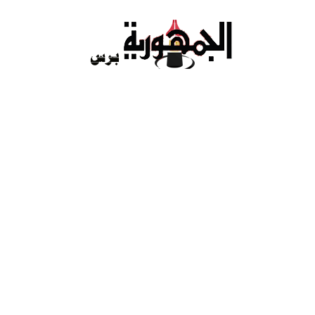
Ski
t
conten