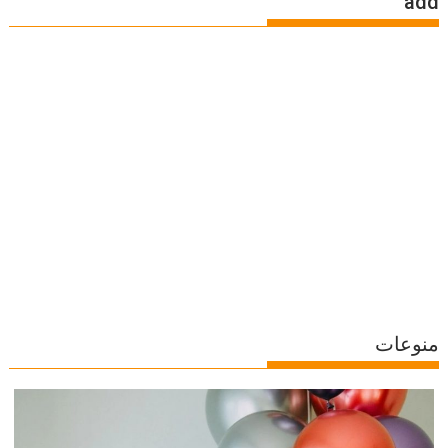
add
منوعات