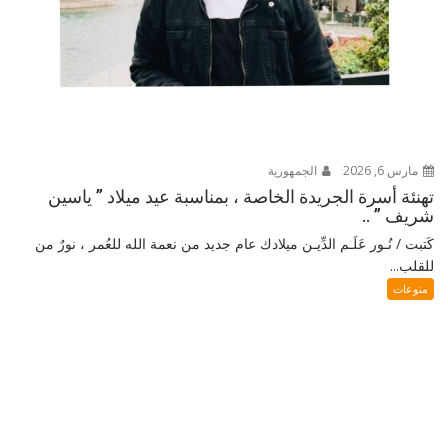
مارس 6, 2026
الجمهورية
تهنئة أسرة الجريدة الخاصة ، بمناسبة عيد ميلاد ” ياسين
شريف ” ..
كَتبت / نُـور عَلَـم الدِّيـن ميلادك عام جديد من نعمة الله للعُمر ، نورٌ من
للقلب...
منوعات