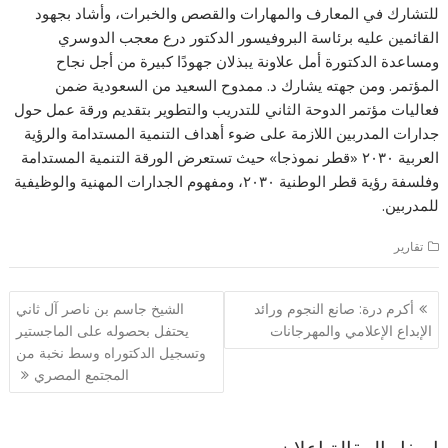
للتشارك في المعارف والمهارات والقصص والخبرات، وأشاد بجهود
القائمين عليه برئاسة البروفيسور الدكتور درع معجب الدوسري
ومساعدة الدكتورة أمل علاونة يبذلان جهودًا كبيرة من أجل نجاح
المؤتمر. ومن جهته يشارك د. ممدوح السعيد من السعودية ضمن
فعاليات مؤتمر الدوحة الثاني للتدريب والتطوير بتقديم ورقة عمل حول
جدارات المدربين اللازمة على ضوء أهداف التنمية المستدامة والرؤية
العربية ٢٠٣٠ «قطر نموذجا» حيث تستعرض الورقة التنمية المستدامة
وفلسفة رؤية قطر الوطنية ٢٠٣٠، ومفهوم الجدارات المهنية والوظيفية
للمدربين.
تقارير
تصفّح
أكرم درة: صانع النجوم ورائد
الشيخ جاسم بن ناصر آل ثاني
المقالات
الإبداع الإعلامي والمهرجانات
يحتفل بحصوله على الماجستير
وتسجيل الدكتوراه وسط نخبة من
المجتمع المصري