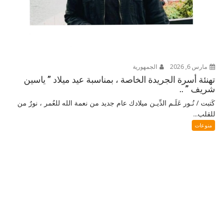
مارس 6, 2026
الجمهورية
تهنئة أسرة الجريدة الخاصة ، بمناسبة عيد ميلاد ” ياسين
شريف ” ..
كَتبت / نُـور عَلَـم الدِّيـن ميلادك عام جديد من نعمة الله للعُمر ، نورٌ من
للقلب...
منوعات