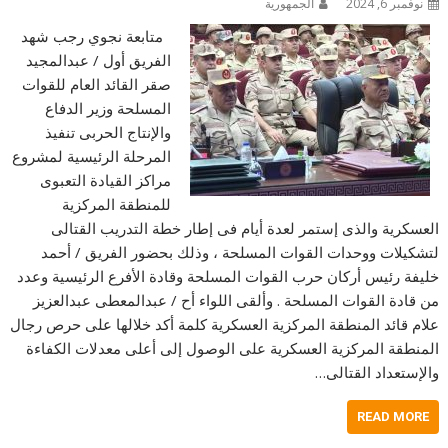
نوفمبر 6, 2024
الجمهورية
متابعة نجوي رجب شهد
الفريق أول / عبدالمجيد
صقر القائد العام للقوات
المسلحة وزير الدفاع
والإنتاج الحربى تنفيذ
المرحلة الرئيسية لمشروع
مراكز القيادة التعبوى
للمنطقة المركزية
العسكرية والذى إستمر لعدة أيام فى إطار خطة التدريب القتالى
لتشكيلات ووحدات القوات المسلحة ، وذلك بحضور الفريق / أحمد
خليفة رئيس أركان حرب القوات المسلحة وقادة الأفرع الرئيسية وعدد
من قادة القوات المسلحة . وألقى اللواء أح / عبدالمعطى عبدالعزيز
علام قائد المنطقة المركزية العسكرية كلمة أكد خلالها على حرص رجال
المنطقة المركزية العسكرية على الوصول إلى أعلى معدلات الكفاءة
والإستعداد القتالى…
READ MORE