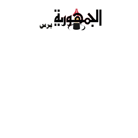
Ski
t
conten