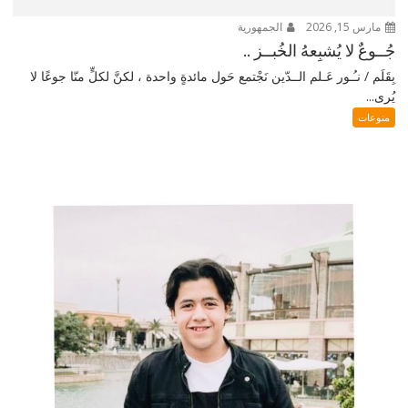
مارس 15, 2026
الجمهورية
جُــوعٌ لا يُشبِعهُ الخُبــز ..
بِقَلَم / نـُـور عَـلم الــدّين نَجْتمع حَول مائدةٍ واحدة ، لكنَّ لكلٍّ منّا جوعًا لا
يُرى...
منوعات