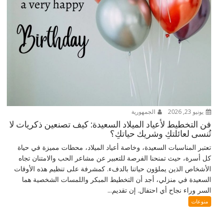
يونيو 23, 2026
الجمهورية
فن التخطيط لأعياد الميلاد السعيدة: كيف تصنعين ذكريات لا
تُنسى لعائلتكِ وشريك حياتكِ؟
تعتبر المناسبات السعيدة، وخاصة أعياد الميلاد، محطات مميزة في حياة
كل أسرة، حيث تمنحنا الفرصة للتعبير عن مشاعر الحب والامتنان تجاه
الأشخاص الذين يملؤون حياتنا بالدفء. كمشرفة على تنظيم هذه الأوقات
السعيدة في منزلي، أجد أن التخطيط المبكر واللمسات الشخصية هما
السر وراء نجاح أي احتفال. إن تقديم...
منوعات