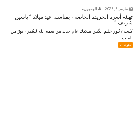
مارس 6, 2026
الجمهورية
تهنئة أسرة الجريدة الخاصة ، بمناسبة عيد ميلاد ” ياسين
شريف ” ..
كَتبت / نُـور عَلَـم الدِّيـن ميلادك عام جديد من نعمة الله للعُمر ، نورٌ من
للقلب...
منوعات