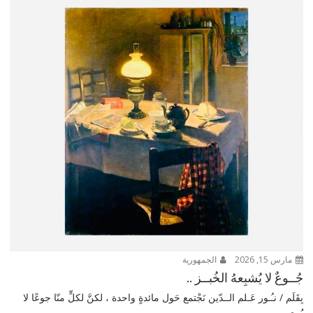
مارس 15, 2026
الجمهورية
جُــوعٌ لا يُشبِعهُ الخُبــز ..
بِقَلَم / نـُـور عَـلم الــدّين نَجْتمع حَول مائدةٍ واحدة ، لكنَّ لكلٍّ منّا جوعًا لا
يُرى...