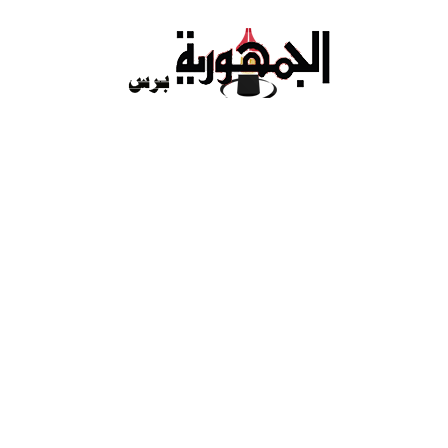
Ski
t
conten