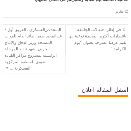
تقارير
تصفّح
في إطار احتفالات الجامعة
المتحدث_العسكرى : الفريق أول /
المقالات
بانتصارات أكتوبر المجيدة نوعية بنها
عبدالمجيد صقر القائد العام للقوات
تقيم عرضا مسرحيا بعنوان “يوم
المسلحة وزير الدفاع والإنتاج
الكرامة “
الحربى يشهد تنفيذ المرحلة
الرئيسية لمشروع مراكز القيادة
التعبوى للمنطقة المركزية
العسكرية …
اسفل المقالة اعلان