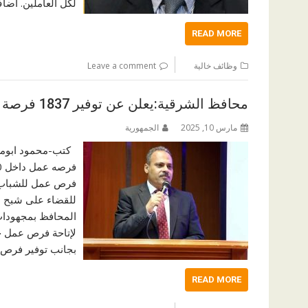
لكل العاملين. أضاف أنه تم تخص
READ MORE
وظائف خالية
Leave a comment
محافظ الشرقية:يعلن عن توفير 1837 فرصة عمل داخل 20 مصنع وشركة بالقطاع الخاص
مارس 10, 2025
الجمهورية
فرص عمل للشباب م
للقضاء على شبح البط
المحافظ بمجهودات 
لإتاحة فرص عمل ح
بجانب توفير فرص 
READ MORE