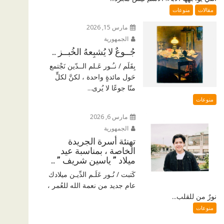
مقالات
منوعات
مارس 15, 2026
الجمهورية
جُــوعٌ لا يُشبِعهُ الخُبــز ..
بِقَلَم / نـُـور عَـلم الــدّين نَجْتمع
حَول مائدةٍ واحدة ، لكنَّ لكلٍّ
منّا جوعًا لا يُرى...
منوعات
مارس 6, 2026
الجمهورية
تهنئة أسرة الجريدة
الخاصة ، بمناسبة عيد
ميلاد ” ياسين شريف ” ..
كَتبت / نُـور عَلَـم الدِّيـن ميلادك
عام جديد من نعمة الله للعُمر ،
نورٌ من للقلب...
منوعات