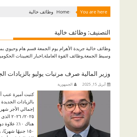
You are here
Home
وظائف خالية
التصنيف:
وظائف خالية
وظائف خالية
جريدة الأهرام يوم الجمعة
قسم هام وحيوي بموق
وسيط الجمعة,وظائف القوة العاملة,اخبار التعيينات الحكو
وزير المالية صرف مرتبات يوليو بالزيادات الج
أبريل 15, 2025
الجمهورية
كتبت أميرة عنب أ
إجمالي الأجر شهري
٢٠٢٥/ ٦