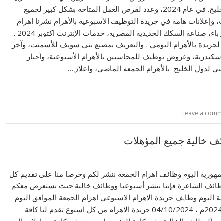
السعودية ودول الخليج. في عام 2024، وعدد لفرص العمل المتاحه بشكل كبير لجميع
وإعلانات هامة في جريدة التوظيف الأسبوعية بالأهرام نشرنا اهرام
اليوم، صناعة الكهرباء، صناعة السكك الحديدية المصريه، خدمات الإنترنت اكتوبر 2024 ..
لجريدة بالأهرام اليومي ، والتعريف بمصنع بني سويف للأسمنت، وآخر
إسكندرية، وعروض توظيف للمحاسبين بالأهرام الأسبوعية، وأخبار
ي ​​لدول الخليج بالأهرام الجمعه الماضي، واعلان…
Leave a com
مهورية اليوم وظائف اهرام الجمعة ننشر لكم وحرصا منا على تقديم كل
ئف الشاغرة فإننا ننشر أسبوعيا ووظائف خالية حيث نستعرض معكم
 اليوم وظايف جريدة الاهرام الاسبوعي اهرام الجمعة الموافق اليوم
الجمعة 04 اكتوبر 2024م ، 04/10/2024 جريدة الاهرام من كل اسبوع تقدم لنا كافة
 عن ألوظائف الخالية وفي كافة التخصصات مع توفير كافة سبا الاتصال