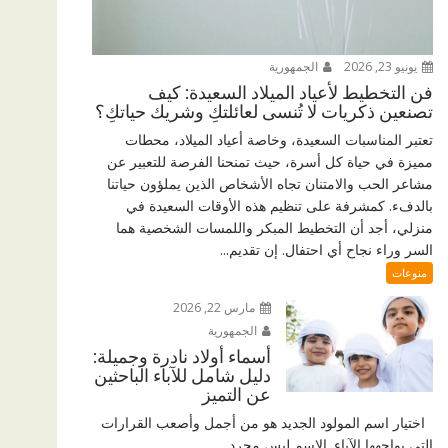
يونيو 23, 2026
الجمهورية
فن التخطيط لأعياد الميلاد السعيدة: كيف
تصنعين ذكريات لا تُنسى لعائلتكِ وشريك حياتكِ؟
تعتبر المناسبات السعيدة، وخاصة أعياد الميلاد، محطات
مميزة في حياة كل أسرة، حيث تمنحنا الفرصة للتعبير عن
مشاعر الحب والامتنان تجاه الأشخاص الذين يملؤون حياتنا
بالدفء. كمشرفة على تنظيم هذه الأوقات السعيدة في
منزلي، أجد أن التخطيط المبكر واللمسات الشخصية هما
السر وراء نجاح أي احتفال. إن تقديم...
منوعات
مارس 22, 2026
الجمهورية
أسماء أولاد نادرة وجميلة:
دليل شامل للآباء الباحثين
عن التميز
اختيار اسم المولود الجديد هو من أجمل وأصعب القرارات
التي يواجهها الآباء. الاسم ليس مجرد...