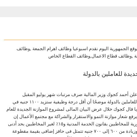
ع الجمهورية اليوم نقدم اسبوعيا وظائف اهرام الجمعة ,وظائف
مية ,وظائف قطاع الاعمال,وظائف القطاع الخاص
ديدة للعاملين بالدولة
علن أحمد كجوك وزير المالية صرف مرتبات شهر يوليو المقبل
بالزيادات الجديدة للعاملين بالدولة موضحًا أن أقل درجة وظيفية ستزيد ١١٠٠ جنيه في
ا قال كجوك خلال عرض البيان المالى لمشروع الموازنة الجديدة للعام
٢٠٢ الذى يرفع شعار موازنة النمو والاستقرار والشراكة مع مجتمع الأعمال إن
هناك ١٠٪ علاوة دورية للمخاطبين بقانون الخدمة المدنية و١٥٪ لغير المخاطبين بحد أدنى
١٥٠ جنيهًا شهريًا، وزيادة من ٦٠٠ إلى ٧٠٠ جنيه تتمثل فى حافز إضافى بقيمة مقطوعة