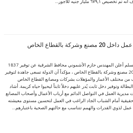
يص ٦٧٩,١ مليار جنيه للأجور…
كتب-محمود ابومسلم أعلن المهندس حازم الأشموني محافظ الشرقية عن توفير 1837
فرصه عمل داخل 20 مصنع وشركة بالقطاع الخاص ، مؤكداً أن الدولة تسعى جاهدة لتوفير
ن مختلف الأعمار والمؤهلات بشركات ومصانع القطاع الخاص
الة وتوفير دخل ثابت يُدر عليهم دخلاً ثابتاً ليحيوا حياه كريمة. أشاد
مديرية العمل في التواصل الدائم مع أرباب الأعمال وأصحاب المصانع
قيقية أمام الشباب الجاد الراغب في العمل لتحسين مستوى معيشته
عمل لذوي القدرات والهمم تتناسب مع حالتهم الصحية باعتبارهم…