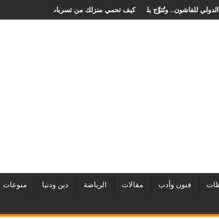
لق في مهرجان الصخرة الدولي للفاشون.. وتُتوَّج بلقب أفضل مصممة أزياء لعام 026
كيف تحمي منزلك من تسر
ات
فنون وأدب
مقالات
الرياضة
دين ودنيا
منوعات