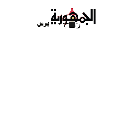
Ski
t
conten