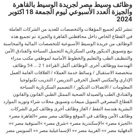
وظائف وسيط مصر لجريدة الوسيط بالقاهرة
والجيزة العدد الأسبوعي ليوم الجمعة 18 اكتوبر
2024
ننشر لكم لجميع المؤهلات والتخصصات للعديد من الشركات العاملة
في القطاع الخاص داخل محافظتي القاهرة والجيزة. تم تجميع هذه
الوظائف من جريدة الوسيط الأسبوعية للتخصصات: المالية والمحاسبة
بيع وتسويق الديكور وفني السكرتارية التجميل السياحة والفنادق الأمن
والتنظيف الطب والتعليم والخطوط الأمامية لموظفي مكتب مدراء
الهندسة ووظائف أخرى. الوظائف أكمل القراءة 1 2 … 54 وظائف
متخصصة الاستقبال / وسائط خدمة العملاء / العلاقات العامة العمل
الإداري والمكتبي العمل الحرفي التدريس / التدريب تكنولوجيا
المعلومات / الاتصالات الديكور / التصميم السكرتارية السياحة
والفنادق الطب والصيدلة الصحية الممثل الطبي القانون والقانون
القطاع المصرفي التمويل مبيعات وتسويق محلات شراء وتوريد الموارد
البشرية هندسة النفط / الغاز وظائف أخرى وظائف كبرى الشركات
وظائف الأمن وظائف في الموقع وظائف مصر مصر »القاهرة مصر»
»الجيزة مصر» »الإسكندرية مصر» »شرق مصر» »المنوفية مصر »»
الدقهلية مصر »» الغربية مصر »» الإسماعيلية مصر »» السويس مصر