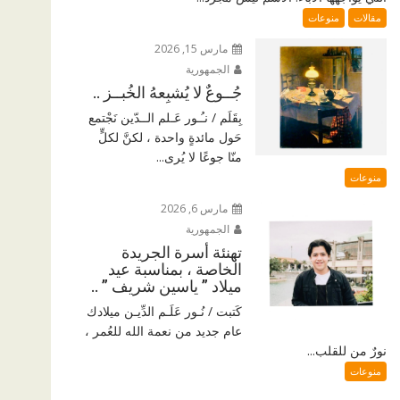
مقالات
منوعات
مارس 15, 2026
الجمهورية
جُــوعٌ لا يُشبِعهُ الخُبــز ..
بِقَلَم / نـُـور عَـلم الــدّين نَجْتمع
حَول مائدةٍ واحدة ، لكنَّ لكلٍّ
منّا جوعًا لا يُرى...
منوعات
مارس 6, 2026
الجمهورية
تهنئة أسرة الجريدة
الخاصة ، بمناسبة عيد
ميلاد ” ياسين شريف ” ..
كَتبت / نُـور عَلَـم الدِّيـن ميلادك
عام جديد من نعمة الله للعُمر ،
نورٌ من للقلب...
منوعات