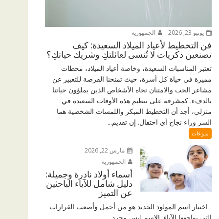
يونيو 23, 2026
الجمهورية
فن التخطيط لأعياد الميلاد السعيدة: كيف
تصنعين ذكريات لا تُنسى لعائلتكِ وشريك حياتكِ؟
تعتبر المناسبات السعيدة، وخاصة أعياد الميلاد، محطات
مميزة في حياة كل أسرة، حيث تمنحنا الفرصة للتعبير عن
مشاعر الحب والامتنان تجاه الأشخاص الذين يملؤون حياتنا
بالدفء. كمشرفة على تنظيم هذه الأوقات السعيدة في
منزلي، أجد أن التخطيط المبكر واللمسات الشخصية هما
السر وراء نجاح أي احتفال. إن تقديم...
منوعات
مارس 22, 2026
الجمهورية
أسماء أولاد نادرة وجميلة:
دليل شامل للآباء الباحثين
عن التميز
اختيار اسم المولود الجديد هو من أجمل وأصعب القرارات
التي يواجهها الآباء. الاسم ليس مجرد...