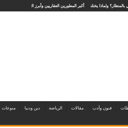
ية الانزلاق الغضروفي بالمنظار؟ ولماذا يختلف من مريض لآخر؟
أفضل شركات التطوير العقاري في مصر من URE | أكبر المطورين ال
ات
فنون وأدب
مقالات
الرياضة
دين ودنيا
منوعات