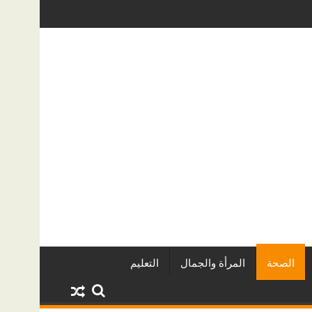
عقاريين وأبرز المشروعات
دينا أبو ضيف تتألق في مهرجان الصخرة الد
الصحة
المرأة والجمال
التعليم