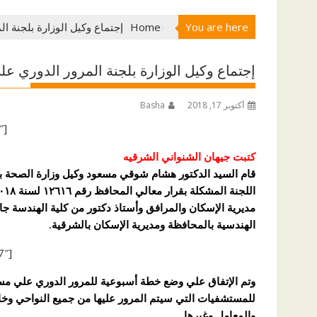
You are here
Home
إجتماع وكيل الوزارة بلجنة 
إجتماع وكيل الوزارة بلجنة المرور الدوري ع
أكتوبر 17, 2018
Basha
[ad id=”66258″]
كتبت جيهان الشنواني الشرقيه
مديرية الإسكان والمرافق وأستاذ دكتور من كلية الهندسة جا
الهندسية بالمحافظة ومديرية الإسكان بالشرقية.
[ad id=”87287″]
وتم الإتفاق علي وضع خطة أسبوعية للمرور الدوري علي مست
للمستشفيات التي سيتم المرور عليها من جميع النواحي وخاص
والمعامل وغيرها .